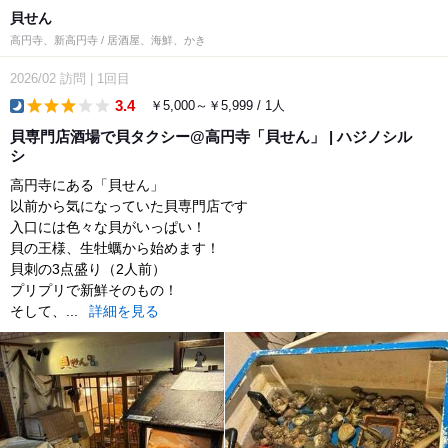
貝せん
高円寺、新高円寺 / 居酒屋、海鮮、かき
2026/02
訪問
|
1回目
3.4
￥5,000～￥5,999 / 1人
dinner
貝専門店酒場で貝タクシー@高円寺「貝せん」 | ハジノシル
シ
高円寺にある「貝せん」
以前から気になっていた貝専門店です
入口には色々な貝がいっぱい！
貝の王様、生牡蠣から始めます！
貝刺の3点盛り（2人前）
プリプリで新鮮そのもの！
そして、...
詳細を見る