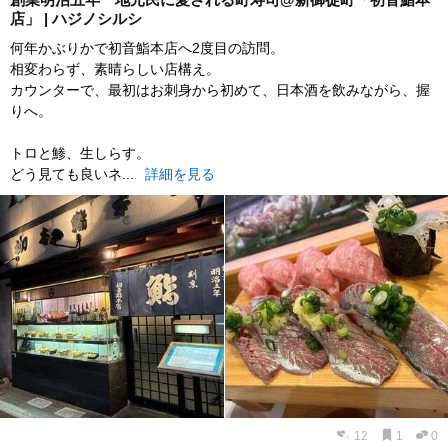
店」 | ハジノシルシ
何年かぶりかで初音鮨本店へ2度目の訪問。
相変わらず、素晴らしい店構え。
カウンターで、最初はお刺身から初めて、日本酒を飲みながら、握
りへ。
トロと鯵、生しらす。
どう見ても良いネ...
詳細を見る
12
1
0