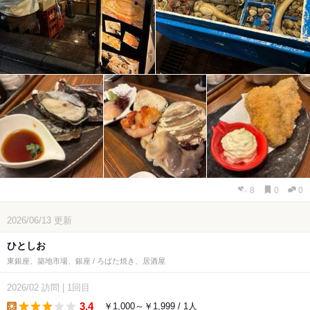
8
0
0
2026/06/13
更新
ひとしお
東銀座、築地市場、銀座 / ろばた焼き、居酒屋
2026/02
訪問
|
1回目
3.4
￥1,000～￥1,999 / 1人