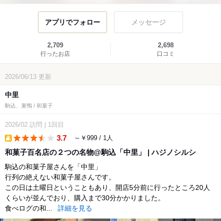
アプリでフォロー
メッセージ
2,709
2,698
行ったお店
口コミ
2026/06/13
更新
中里
駒込、巣鴨 / 和菓子
2026/02
訪問
|
1回目
3.7
～￥999 / 1人
takeout
和菓子百名店の２つの名物@駒込「中里」 | ハジノシルシ
駒込の和菓子屋さんを「中里」
行列の絶えない和菓子屋さんです。
この日は土曜日ということもあり、開店5分前に行ったところ20人
くらいが並んでおり、購入まで30分かかりました。
食べログの和...
詳細を見る