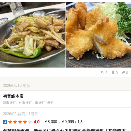
6
0
0
2026/06/13
更新
初音鮨本店
新御徒町、仲御徒町、御徒町 / 寿司
2026/02
訪問
|
1回目
4.0
￥8,000～￥9,999 / 1人
dinner
創業明治五年 地元民に愛される町寿司@新御徒町「初音鮨本