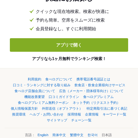
クイックな現在地検索。検索が快適に
予約も簡単。空席をスムーズに検索
会員登録なし。すぐに利用開始
アプリで開く
アプリなら1ヶ月無料でランキング検索！
利用規約
食べログについて
携帯電話番号認証とは
口コミ・ランキングに対する取り組み
飲食店・飲食企業様向けサービス
食べログ店舗会員について
広告（メーカー・団体様等向け）について
機能改善要望
口コミガイドライン
食べログプレミアム
食べログプレミアム無料クーポン
ネット予約（リクエスト予約）
個人情報保護方針
外部送信（オプトアウト）
特定商取引法に基づく表記
推奨環境
ヘルプ・お問い合わせ
採用情報
企業情報
キーワード一覧
サイトマップ
チェーン一覧
言語：
English
简体中文
繁體中文
한국어
日本語