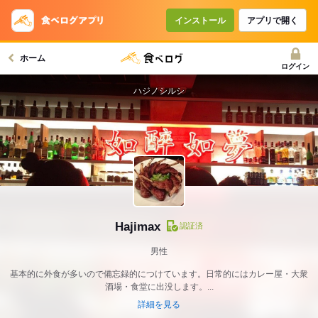
インストール
アプリで開く
ホーム
ログイン
ハジノシルシ
Hajimax
認証済
男性
基本的に外食が多いので備忘録的につけています。日常的にはカレー屋・大衆
酒場・食堂に出没します。...
詳細を見る