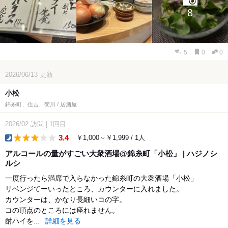
8
5
0
0
2026/06/13
更新
小松
錦糸町、住吉、菊川 / 居酒屋
2026/02
訪問
|
1回目
3.4
￥1,000～￥1,999 / 1人
dinner
アルコールの量がすごい大衆酒場@錦糸町「小松」 | ハジノシ
ルシ
一度行ったら満席で入らなかった錦糸町の大衆酒場「小松」
リベンジてーいったところ、カウンターに入れました。
カウンターは、かなり長細いコの字。
コの頂点のところには座れません。
酎ハイを...
詳細を見る