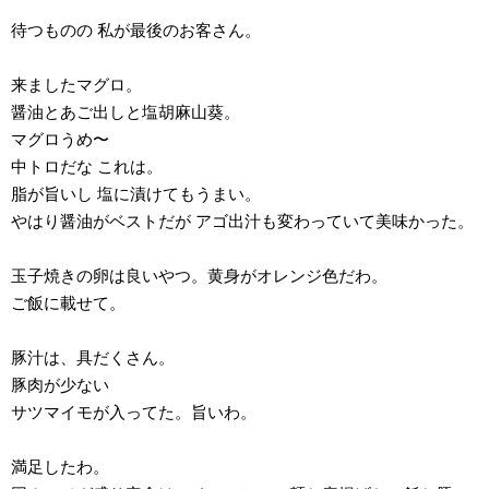
待つものの 私が最後のお客さん。
来ましたマグロ。
醤油とあご出しと塩胡麻山葵。
マグロうめ〜
中トロだな これは。
脂が旨いし 塩に漬けてもうまい。
やはり醤油がベストだが アゴ出汁も変わっていて美味かった。
玉子焼きの卵は良いやつ。黄身がオレンジ色だわ。
ご飯に載せて。
豚汁は、具だくさん。
豚肉が少ない
サツマイモが入ってた。旨いわ。
満足したわ。