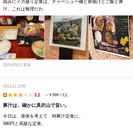
因みにメガ盛り定食は、チャーシュー麺と唐揚げとご飯と豚
汁。これは無理だわ
2024/03/21
更新
2021/11
訪問
3.2
～￥999
/ 1人
lunch
豚汁は、確かに具沢山で旨い。
今日は、身体を考えて 特豚汁定食に。
980円と高級な定食。