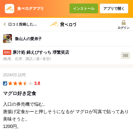
インストール
アプリで開く
口コミ投稿したお店一覧
ログイン
魯山人の愛弟子
豚汁処 錦えびすっち 堺繁笑店
3回
(船尾、石津、諏訪ノ森 / 食堂)
2024/03
訪問
3.8
dinner
マグロ好き定食
入口の券売機で悩む。
唐揚げ定食かーと押しそうになるが マグロが写真で貼ってあり
美味そうと。
1200円。