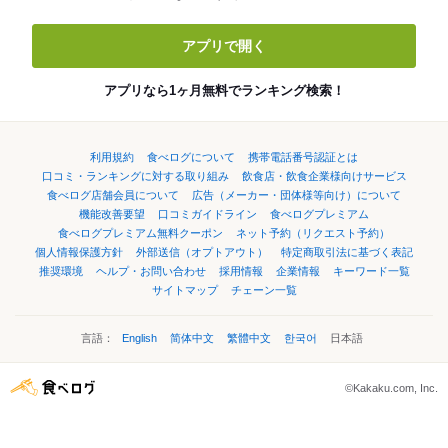
アプリで開く
アプリなら1ヶ月無料でランキング検索！
利用規約
食べログについて
携帯電話番号認証とは
口コミ・ランキングに対する取り組み
飲食店・飲食企業様向けサービス
食べログ店舗会員について
広告（メーカー・団体様等向け）について
機能改善要望
口コミガイドライン
食べログプレミアム
食べログプレミアム無料クーポン
ネット予約（リクエスト予約）
個人情報保護方針
外部送信（オプトアウト）
特定商取引法に基づく表記
推奨環境
ヘルプ・お問い合わせ
採用情報
企業情報
キーワード一覧
サイトマップ
チェーン一覧
言語：
English
简体中文
繁體中文
한국어
日本語
©Kakaku.com, Inc.