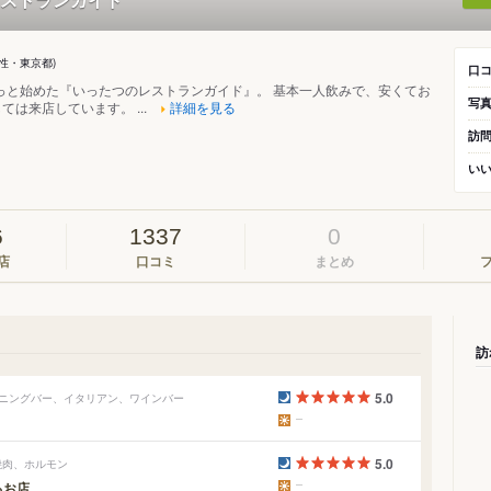
男性・東京都)
口
らっと始めた『いったつのレストランガイド』。 基本一人飲みで、安くてお
写
ては来店しています。 ...
詳細を見る
訪
い
6
1337
0
店
口コミ
まとめ
訪
5.0
ダイニングバー、イタリアン、ワインバー
5.0
焼肉、ホルモン
るお店