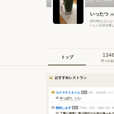
いったつ
(
2012年よりふ
いしいお店を探し
134
トップ
行ったお
おすすめレストラン
カナマチスタイル
東京
金町、京成金町 / 
1
やっぱり、いい
焼肉しみず
東京
不動前、目黒、大崎広小路 / 
2
丁寧な接客に希少部位のお肉が食べれ