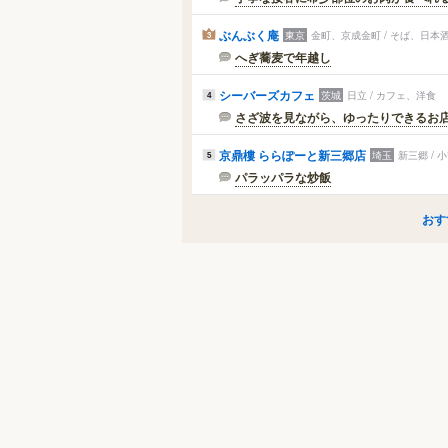
ぶんぶく庵
東京
金町、京成金町 / そば、日本
3
へぎ蕎麦で年越し
シーバーズカフェ
茨城
日立 / カフェ、洋食
4
さざ波を見ながら、ゆったりできるお
京鼎樓 ららぽーと新三郷店
埼玉
新三郷 /
5
パラッパラな炒飯
おす