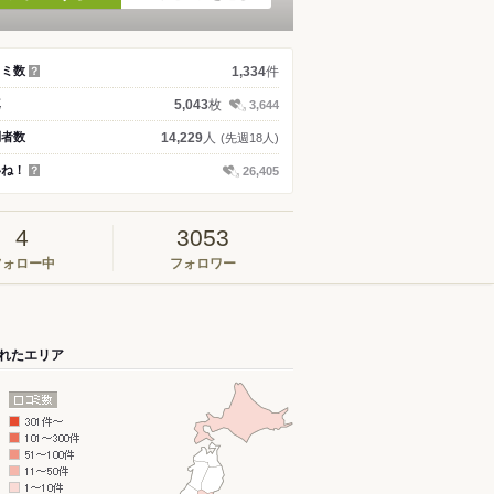
件
コミ数
1,334
？
枚
真
5,043
3,644
人
問者数
14,229
(先週18人)
いね！
26,405
？
4
3053
フォロー中
フォロワー
れたエリア