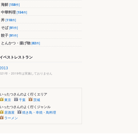
海鮮
[
158
件]
中華料理
[
154
件]
丼
[
118
件]
そば
[
91
件]
餃子
[
91
件]
とんかつ・揚げ物
[
82
件]
イベストレストラン
2013
2021年・2019年は実施しておりません
いったつさんのよく行くエリア
東京
千葉
茨城
いったつさんのよく行くジャンル
居酒屋
焼き鳥・串焼・鳥料理
ラーメン