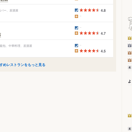
4.8
酒バー、居酒屋
4.7
店
 小籠包、中華料理、居酒屋
4.5
すめレストランをもっと見る
よ