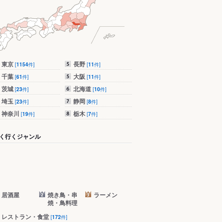
東京
長野
[
1154
件]
[
11
件]
千葉
大阪
[
61
件]
[
11
件]
茨城
北海道
[
23
件]
[
10
件]
埼玉
静岡
[
23
件]
[
8
件]
神奈川
栃木
[
19
件]
[
7
件]
く行くジャンル
居酒屋
焼き鳥・串
ラーメン
焼・鳥料理
レストラン・食堂
[
172
件]