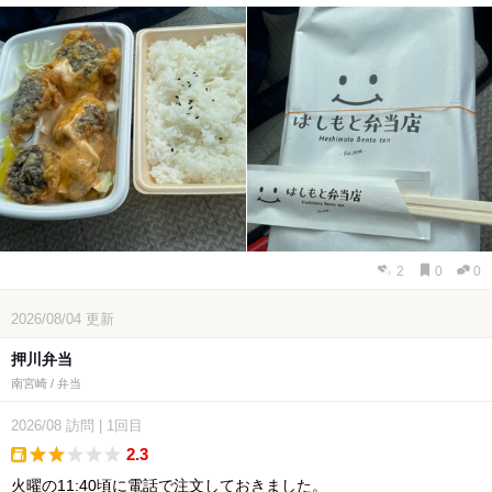
2
0
0
2026/08/04
更新
押川弁当
南宮崎 / 弁当
2026/08
訪問
|
1回目
2.3
takeout
火曜の11:40頃に電話で注文しておきました。