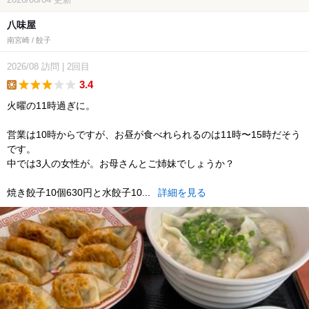
八味屋
南宮崎 / 餃子
2026/08
訪問
|
2回目
3.4
lunch
火曜の11時過ぎに。
営業は10時からですが、お昼が食べれられるのは11時〜15時だそう
です。
中では3人の女性が。お母さんとご姉妹でしょうか？
焼き餃子10個630円と水餃子10...
詳細を見る