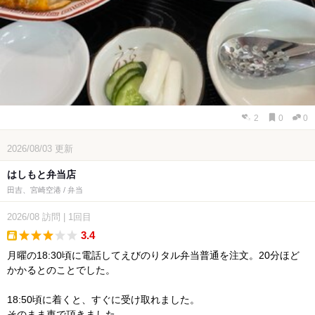
2
0
0
2026/08/03
更新
はしもと弁当店
田吉、宮崎空港 / 弁当
2026/08
訪問
|
1回目
3.4
takeout
月曜の18:30頃に電話してえびのりタル弁当普通を注文。20分ほど
かかるとのことでした。
18:50頃に着くと、すぐに受け取れました。
そのまま車で頂きました。