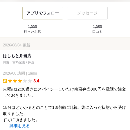
アプリでフォロー
メッセージ
1,559
1,509
行ったお店
口コミ
2026/08/04
更新
はしもと弁当店
田吉、宮崎空港 / 弁当
2026/08
訪問
|
2回目
3.4
takeout
火曜の12:30過ぎにスパイシーしいたけ南蛮弁当800円を電話で注文
しておきました。
15分ほどかかるとのことで13時前に到着。袋に入った状態から受け
取りました。
すぐに頂きました。
...
詳細を見る