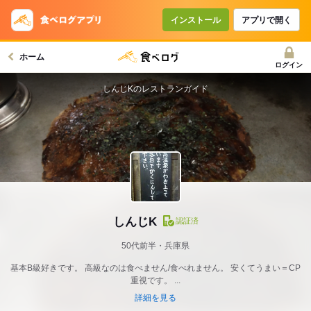
インストール
アプリで開く
ホーム
ログイン
しんじKのレストランガイド
しんじK
認証済
50代前半・兵庫県
基本B級好きです。 高級なのは食べません/食べれません。 安くてうまい＝CP
重視です。 ...
詳細を見る