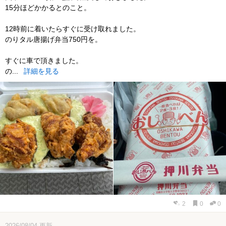
15分ほどかかるとのこと。
12時前に着いたらすぐに受け取れました。
のりタル唐揚げ弁当750円を。
すぐに車で頂きました。
の...
詳細を見る
2
0
0
2026/08/04
更新