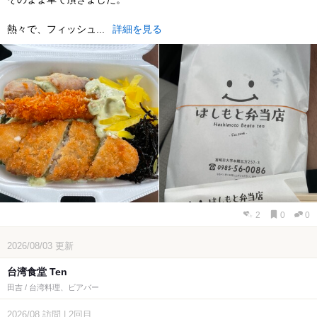
熱々で、フィッシュ...
詳細を見る
2
0
0
2026/08/03
更新
台湾食堂 Ten
田吉 / 台湾料理、ビアバー
2026/08
訪問
|
2回目