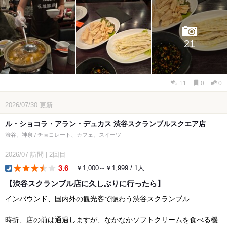
21
11
0
0
2026/07/30
更新
ル・ショコラ・アラン・デュカス 渋谷スクランブルスクエア店
渋谷、神泉 / チョコレート、カフェ、スイーツ
2026/07
訪問
|
2回目
3.6
￥1,000～￥1,999 / 1人
dinner
【渋谷スクランブル店に久しぶりに行ったら】
インバウンド、国内外の観光客で賑わう渋谷スクランブル
時折、店の前は通過しますが、なかなかソフトクリームを食べる機