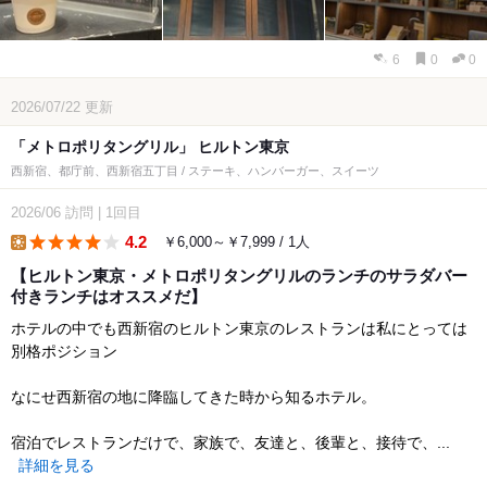
6
0
0
2026/07/22
更新
「メトロポリタングリル」 ヒルトン東京
西新宿、都庁前、西新宿五丁目 / ステーキ、ハンバーガー、スイーツ
2026/06
訪問
|
1回目
4.2
￥6,000～￥7,999 / 1人
lunch
【ヒルトン東京・メトロポリタングリルのランチのサラダバー
付きランチはオススメだ】
ホテルの中でも西新宿のヒルトン東京のレストランは私にとっては
別格ポジション
なにせ西新宿の地に降臨してきた時から知るホテル。
宿泊でレストランだけで、家族で、友達と、後輩と、接待で、...
詳細を見る