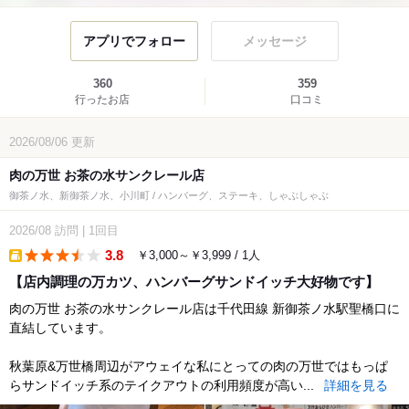
アプリでフォロー
メッセージ
360
359
行ったお店
口コミ
2026/08/06
更新
肉の万世 お茶の水サンクレール店
御茶ノ水、新御茶ノ水、小川町 / ハンバーグ、ステーキ、しゃぶしゃぶ
2026/08
訪問
|
1回目
3.8
￥3,000～￥3,999 / 1人
takeout
【店内調理の万カツ、ハンバーグサンドイッチ大好物です】
肉の万世 お茶の水サンクレール店は千代田線 新御茶ノ水駅聖橋口に
直結しています。
秋葉原&万世橋周辺がアウェイな私にとっての肉の万世ではもっぱ
らサンドイッチ系のテイクアウトの利用頻度が高い...
詳細を見る