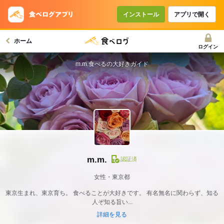
インストール
アプリで開く
ホーム
ログイン
m.m.食べるの大好きガイド
m.m.
認証済
女性・東京都
東京生まれ、東京育ち。 食べることが大好きです。 有名無名に関わらず、知る
人ぞ知る旨い...
詳細を見る