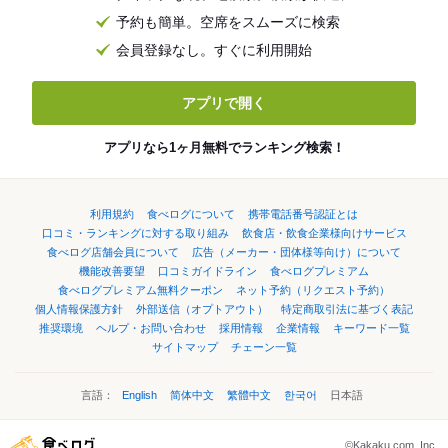
予約も簡単。空席をスムーズに検索
会員登録なし。すぐに利用開始
アプリで開く
アプリなら1ヶ月無料でランキング検索！
利用規約
食べログについて
携帯電話番号認証とは
口コミ・ランキングに対する取り組み
飲食店・飲食企業様向けサービス
食べログ店舗会員について
広告（メーカー・団体様等向け）について
機能改善要望
口コミガイドライン
食べログプレミアム
食べログプレミアム無料クーポン
ネット予約（リクエスト予約）
個人情報保護方針
外部送信（オプトアウト）
特定商取引法に基づく表記
推奨環境
ヘルプ・お問い合わせ
採用情報
企業情報
キーワード一覧
サイトマップ
チェーン一覧
言語：
English
简体中文
繁體中文
한국어
日本語
©Kakaku.com, Inc.