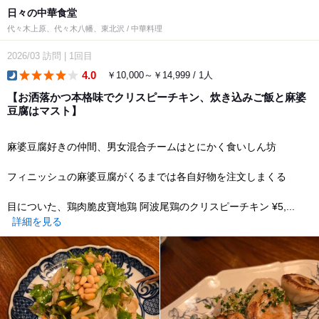
日々の中華食堂
代々木上原、代々木八幡、東北沢 / 中華料理
2026/03
訪問
|
1回目
4.0
￥10,000～￥14,999 / 1人
dinner
【お洒落かつ本格味でクリスピーチキン、炊き込みご飯と麻婆
豆腐はマスト】
麻婆豆腐好きの仲間、男女混合チームはとにかく食いしん坊
フィニッシュの麻婆豆腐がくるまでは各自好物を注文しまくる
目についた、鶏肉脆皮寶地鶏 阿波尾鶏のクリスピーチキン ¥5,...
詳細を見る