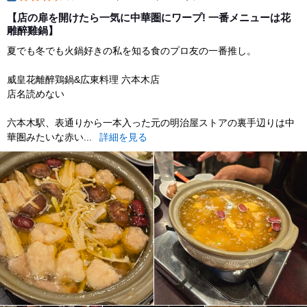
dinner
【店の扉を開けたら一気に中華圏にワープ! 一番メニューは花
雕醉雞鍋】
夏でも冬でも火鍋好きの私を知る食のプロ友の一番推し。
威皇花離醉鶏鍋&広東料理 六本木店
店名読めない
六本木駅、表通りから一本入った元の明治屋ストアの裏手辺りは中
華圏みたいな赤い...
詳細を見る