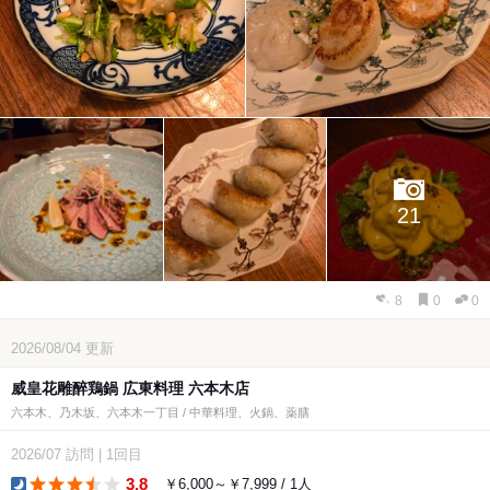
21
8
0
0
2026/08/04
更新
威皇花雕醉鶏鍋 広東料理 六本木店
六本木、乃木坂、六本木一丁目 / 中華料理、火鍋、薬膳
2026/07
訪問
|
1回目
3.8
￥6,000～￥7,999 / 1人