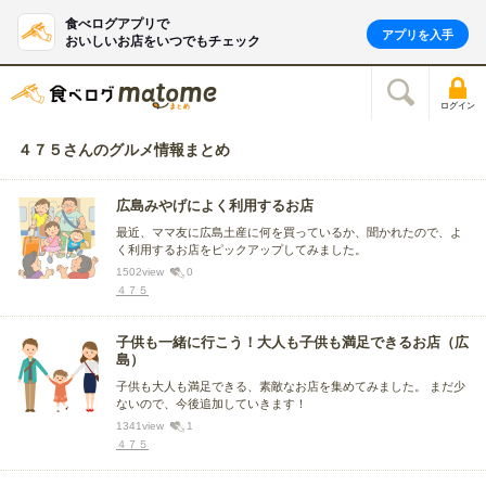
食べログアプリで
アプリを入手
おいしいお店をいつでもチェック
ログイン
４７５さんのグルメ情報まとめ
広島みやげによく利用するお店
最近、ママ友に広島土産に何を買っているか、聞かれたので、よ
く利用するお店をピックアップしてみました。
1502
view
0
４７５
子供も一緒に行こう！大人も子供も満足できるお店（広
島）
子供も大人も満足できる、素敵なお店を集めてみました。 まだ少
ないので、今後追加していきます！
1341
view
1
４７５