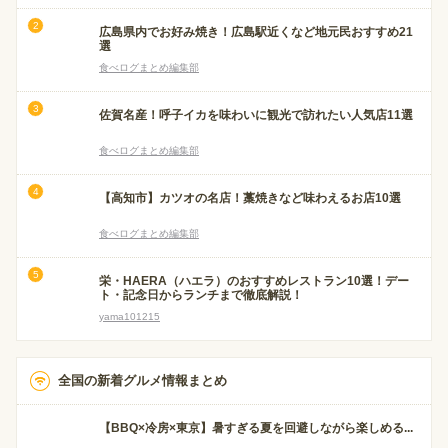
広島県内でお好み焼き！広島駅近くなど地元民おすすめ21
選
食べログまとめ編集部
佐賀名産！呼子イカを味わいに観光で訪れたい人気店11選
食べログまとめ編集部
【高知市】カツオの名店！藁焼きなど味わえるお店10選
食べログまとめ編集部
栄・HAERA（ハエラ）のおすすめレストラン10選！デー
ト・記念日からランチまで徹底解説！
yama101215
全国の新着グルメ情報まとめ
【BBQ×冷房×東京】暑すぎる夏を回避しながら楽しめる...