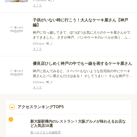
2748
view
1
のご褒美用ケーキ屋さんです。
４７５
子供がいない時に行こう！大人なケーキ屋さん【神戸
編】
神戸に引っ越してきて、ぽつぽつお気に入りのケーキ屋さんがで
きてきました。 さすが神戸、パンやケーキのレベルが高く、ふら
っと入ったパン屋さんがとってもおいしかったりして、日々感動
495
view
1
しています。 パン屋さんまとめも作らなくては。 とりあえずまず
４７５
ケーキ屋さんまとめです。
優良店ひしめく神戸の中でも一線を画するケーキ屋さん
神戸に住んでみると、スーパーもないような住宅街の中にケーキ
屋さんとパン屋さんだけはある！ そしてうまい！ そんな神戸でも
食べた瞬間、開眼するような衝撃を受けた「お、おいしい…」ケ
430
view
0
ーキ屋さんをご紹介。 随時、追加していきます。
４７５
アクセスランキングTOP5
新大阪駅構内のレストラン！大阪グルメが味わえるお店な
ど人気店16選
食べログまとめ編集部