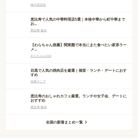
味の言語化
恵比寿で人気の中華料理店5選｜本格中華から町中華まで
お...
恵比寿 散歩
【わらちゃん推薦】関東圏で本当にまた食べたい家系ラー
メ...
わらちゃん410
目黒で人気の焼肉店を厳選｜個室・ランチ・デートにおす
すめ
目黒マニア
恵比寿のおしゃれカフェ厳選。ランチや女子会、デートに
おすすめ
恵比寿 散歩
全国の新着まとめ一覧