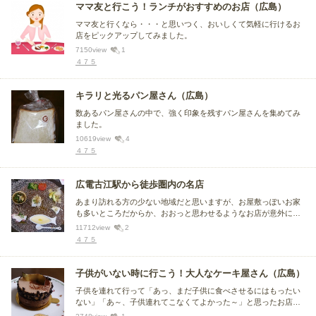
ママ友と行こう！ランチがおすすめのお店（広島）
ママ友と行くなら・・・と思いつく、おいしくて気軽に行けるお
店をピックアップしてみました。
7150
view
1
４７５
キラリと光るパン屋さん（広島）
数あるパン屋さんの中で、強く印象を残すパン屋さんを集めてみ
ました。
10619
view
4
４７５
広電古江駅から徒歩圏内の名店
あまり訪れる方の少ない地域だと思いますが、お屋敷っぽいお家
も多いところだからか、おおっと思わせるようなお店が意外にあ
ります。 ル・ジャルダン・グルマンももちろん入れるべきなので
11712
view
2
しょうが、私がまだ行ったことがないので、入っていません。
４７５
子供がいない時に行こう！大人なケーキ屋さん（広島）
子供を連れて行って「あっ、まだ子供に食べさせるにはもったい
ない」「あ～、子供連れてこなくてよかった～」と思ったお店を
選んでみました。子供がいない時にゆっくり味わいたい、大人達