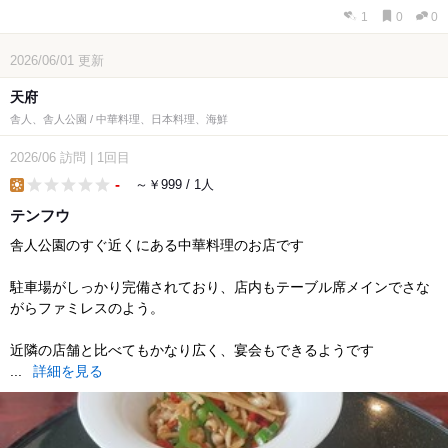
1
0
0
2026/06/01
更新
天府
舎人、舎人公園 / 中華料理、日本料理、海鮮
2026/06
訪問
|
1回目
-
～￥999 / 1人
lunch
テンフウ
舎人公園のすぐ近くにある中華料理のお店です
駐車場がしっかり完備されており、店内もテーブル席メインでさな
がらファミレスのよう。
近隣の店舗と比べてもかなり広く、宴会もできるようです
...
詳細を見る