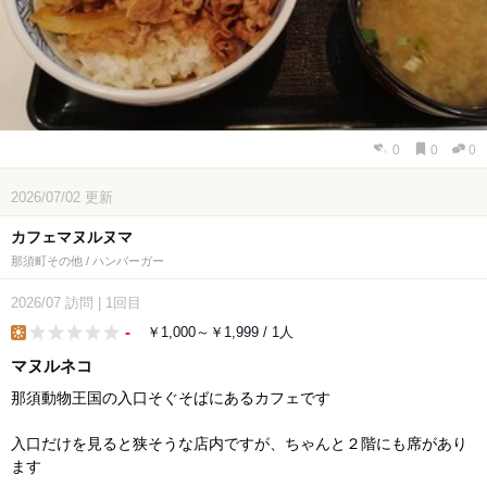
0
0
0
2026/07/02
更新
カフェマヌルヌマ
那須町その他 / ハンバーガー
2026/07
訪問
|
1回目
-
￥1,000～￥1,999 / 1人
lunch
マヌルネコ
那須動物王国の入口そぐそばにあるカフェです
入口だけを見ると狭そうな店内ですが、ちゃんと２階にも席があり
ます