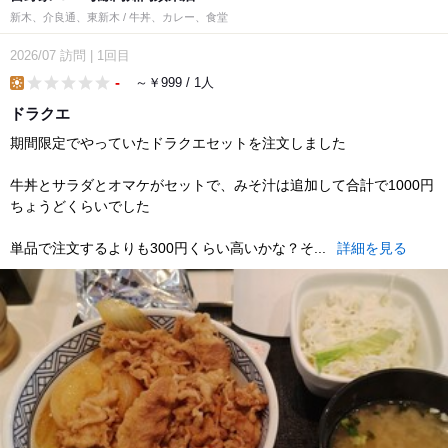
新木、介良通、東新木 / 牛丼、カレー、食堂
2026/07
訪問
|
1回目
-
～￥999 / 1人
lunch
ドラクエ
期間限定でやっていたドラクエセットを注文しました
牛丼とサラダとオマケがセットで、みそ汁は追加して合計で1000円
ちょうどくらいでした
単品で注文するよりも300円くらい高いかな？そ...
詳細を見る