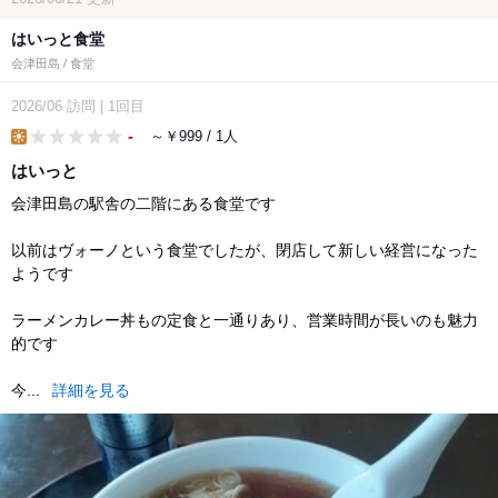
はいっと食堂
会津田島 / 食堂
2026/06
訪問
|
1回目
-
～￥999 / 1人
lunch
はいっと
会津田島の駅舎の二階にある食堂です
以前はヴォーノという食堂でしたが、閉店して新しい経営になった
ようです
ラーメンカレー丼もの定食と一通りあり、営業時間が長いのも魅力
的です
今...
詳細を見る