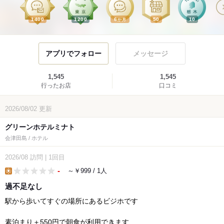
1400
1200
6
50
10
か月
アプリでフォロー
メッセージ
1,545
1,545
行ったお店
口コミ
2026/08/02
更新
グリーンホテルミナト
会津田島 / ホテル
2026/08
訪問
|
1回目
-
～￥999 / 1人
lunch
過不足なし
駅から歩いてすぐの場所にあるビジホです
素泊まり＋550円で朝食が利用できます