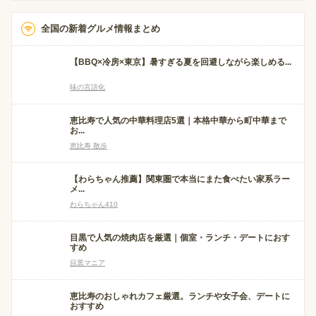
全国の新着グルメ情報まとめ
【BBQ×冷房×東京】暑すぎる夏を回避しながら楽しめる...
味の言語化
恵比寿で人気の中華料理店5選｜本格中華から町中華まで
お...
恵比寿 散歩
【わらちゃん推薦】関東圏で本当にまた食べたい家系ラー
メ...
わらちゃん410
目黒で人気の焼肉店を厳選｜個室・ランチ・デートにおす
すめ
目黒マニア
恵比寿のおしゃれカフェ厳選。ランチや女子会、デートに
おすすめ