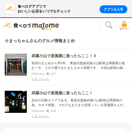
食べログアプリで
アプリを入手
おいしいお店をいつでもチェック
ログイン
☆まっちゃんさんのグルメ情報まとめ
武蔵小山で居酒屋に迷ったらここ！Ⅱ
前回のまとめから早2年。 東急目黒線武蔵小山駅前は再開発が進
む一方、コロナ禍でまたまたカオス状態です。 今回は駅前の新し
いお店を中心に紹介していきます。 武蔵小山を楽しんで頂く為の
3762
view
297
一助になれば幸せです。
☆まっちゃん
武蔵小山で居酒屋に迷ったらここ！
自分の活動エリアである、東急目黒線武蔵小山駅前は再開発の
為、カオス状態。 それでもまだまだ頑張っている居酒屋さんがた
くさんあります。 昭和の香りの残る老舗酒場からネオ酒場まで、
5192
view
268
武蔵小山を楽しんで頂く為の一助になれば幸せです。
☆まっちゃん