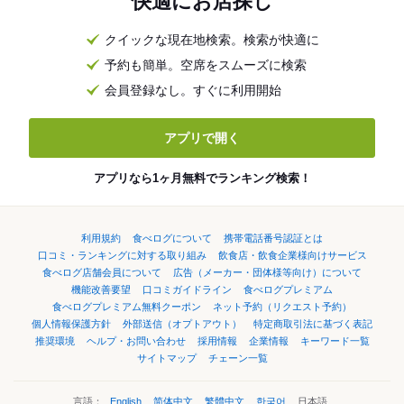
快適にお店探し
クイックな現在地検索。検索が快適に
予約も簡単。空席をスムーズに検索
会員登録なし。すぐに利用開始
アプリで開く
アプリなら1ヶ月無料でランキング検索！
利用規約
食べログについて
携帯電話番号認証とは
口コミ・ランキングに対する取り組み
飲食店・飲食企業様向けサービス
食べログ店舗会員について
広告（メーカー・団体様等向け）について
機能改善要望
口コミガイドライン
食べログプレミアム
食べログプレミアム無料クーポン
ネット予約（リクエスト予約）
個人情報保護方針
外部送信（オプトアウト）
特定商取引法に基づく表記
推奨環境
ヘルプ・お問い合わせ
採用情報
企業情報
キーワード一覧
サイトマップ
チェーン一覧
言語：
English
简体中文
繁體中文
한국어
日本語