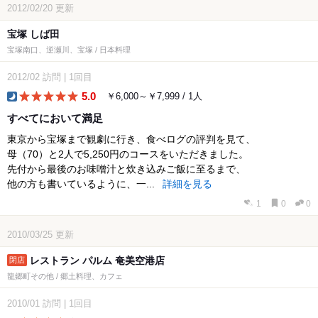
2012/02/20
更新
宝塚 しば田
宝塚南口、逆瀬川、宝塚 / 日本料理
2012/02
訪問
|
1回目
5.0
￥6,000～￥7,999 / 1人
dinner
すべてにおいて満足
東京から宝塚まで観劇に行き、食べログの評判を見て、
母（70）と2人で5,250円のコースをいただきました。
先付から最後のお味噌汁と炊き込みご飯に至るまで、
他の方も書いているように、一...
詳細を見る
1
0
0
2010/03/25
更新
レストラン パルム 奄美空港店
龍郷町その他 / 郷土料理、カフェ
2010/01
訪問
|
1回目