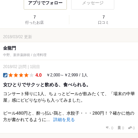
アプリでフォロー
メッセージ
7
7
行ったお店
口コミ
2018/03/02
更新
金龍門
中野、新井薬師前 / 台湾料理
2018/02
訪問
|
1回目
4.0
￥2,000～￥2,999 / 1人
dinner
女ひとりでサクッと飲める、食べられる。
コンサート帰りに1人、ちょっとビールが飲みたくて、「場末の中華
屋」感にビビりながらも入ってみました。
ビール480円と、酔っ払い鶏と、水餃子・・・280円！？確かに他の
方が書かれてるように...
詳細を見る
0
0
0