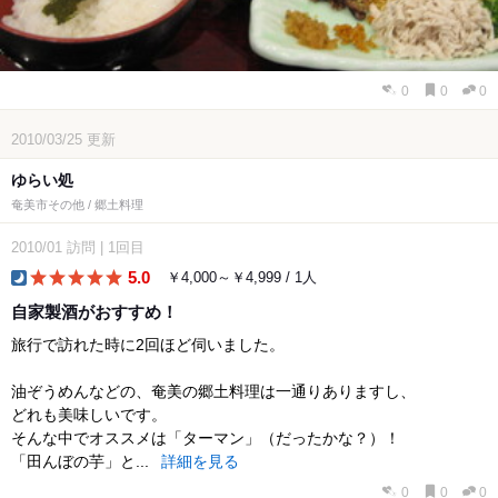
0
0
0
2010/03/25
更新
ゆらい処
奄美市その他 / 郷土料理
2010/01
訪問
|
1回目
5.0
￥4,000～￥4,999 / 1人
dinner
自家製酒がおすすめ！
旅行で訪れた時に2回ほど伺いました。
油ぞうめんなどの、奄美の郷土料理は一通りありますし、
どれも美味しいです。
そんな中でオススメは「ターマン」（だったかな？）！
「田んぼの芋」と...
詳細を見る
0
0
0