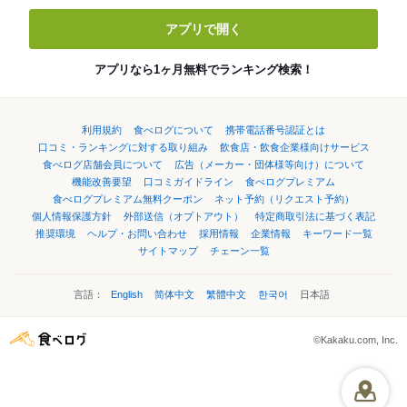
アプリで開く
アプリなら1ヶ月無料でランキング検索！
利用規約
食べログについて
携帯電話番号認証とは
口コミ・ランキングに対する取り組み
飲食店・飲食企業様向けサービス
食べログ店舗会員について
広告（メーカー・団体様等向け）について
機能改善要望
口コミガイドライン
食べログプレミアム
食べログプレミアム無料クーポン
ネット予約（リクエスト予約）
個人情報保護方針
外部送信（オプトアウト）
特定商取引法に基づく表記
推奨環境
ヘルプ・お問い合わせ
採用情報
企業情報
キーワード一覧
サイトマップ
チェーン一覧
言語：
English
简体中文
繁體中文
한국어
日本語
©Kakaku.com, Inc.