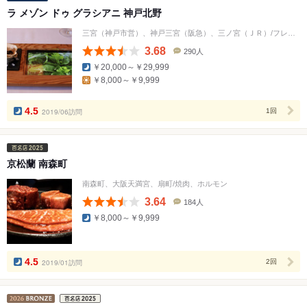
ラ メゾン ドゥ グラシアニ 神戸北野
三宮（神戸市営）、神戸三宮（阪急）、三ノ宮（ＪＲ）/フレンチ
3.68
290人
口
￥20,000～￥29,999
コ
￥8,000～￥9,999
ミ
人
数
4.5
2019/06訪問
1回
京松蘭 南森町
南森町、大阪天満宮、扇町/焼肉、ホルモン
3.64
184人
口
￥8,000～￥9,999
コ
ミ
人
数
4.5
2019/01訪問
2回