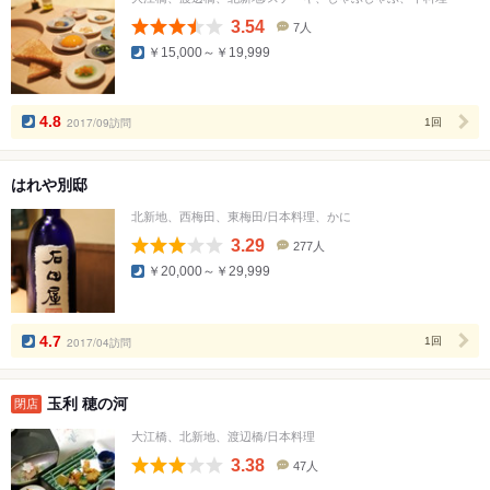
3.54
7人
口
￥15,000～￥19,999
コ
ミ
人
数
4.8
2017/09訪問
1回
はれや別邸
北新地、西梅田、東梅田/日本料理、かに
3.29
277人
口
￥20,000～￥29,999
コ
ミ
人
数
4.7
2017/04訪問
1回
玉利 穂の河
閉店
大江橋、北新地、渡辺橋/日本料理
3.38
47人
口