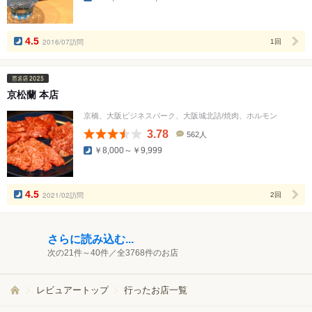
コ
ミ
人
数
4.5
2016/07訪問
1回
京松蘭 本店
京橋、大阪ビジネスパーク、大阪城北詰/焼肉、ホルモン
3.78
562人
口
￥8,000～￥9,999
コ
ミ
人
数
4.5
2021/02訪問
2回
さらに読み込む...
次の21件～40件／全3768件のお店
レビュアートップ
行ったお店一覧