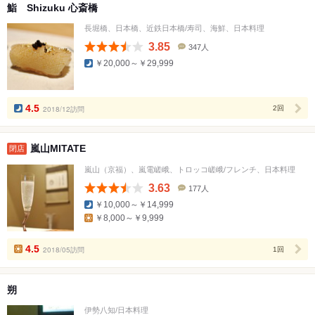
鮨 Shizuku 心斎橋
長堀橋、日本橋、近鉄日本橋/寿司、海鮮、日本料理
3.85
347人
口
￥20,000～￥29,999
コ
ミ
人
数
4.5
2018/12訪問
2回
嵐山MITATE
閉店
嵐山（京福）、嵐電嵯峨、トロッコ嵯峨/フレンチ、日本料理
3.63
177人
口
￥10,000～￥14,999
コ
￥8,000～￥9,999
ミ
人
数
4.5
2018/05訪問
1回
朔
伊勢八知/日本料理