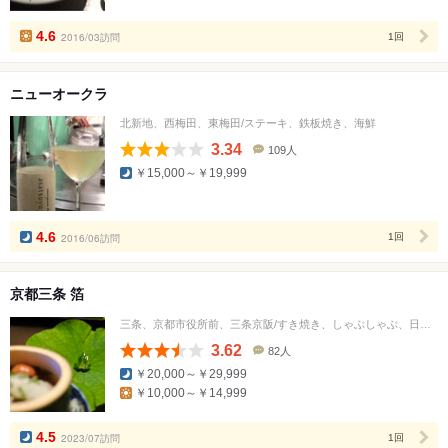
人
数
4.6
2016/03訪問
1回
ニューオークラ
北新地、西梅田、東梅田/ステーキ、鉄板焼き、海鮮
3.34
109人
口
￥15,000～￥19,999
コ
ミ
人
数
4.6
2016/06訪問
1回
京都三条 箔
三条、京都市役所前、三条京阪/すき焼き、しゃぶしゃぶ、日本料理
3.62
82人
口
￥20,000～￥29,999
コ
￥10,000～￥14,999
ミ
人
数
4.5
2023/07訪問
1回