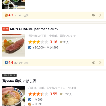
コ
ミ
人
数
4.7
2013/03訪問
1回
MON CHARME par monsieurK
移転
天神橋筋六丁目、中崎町、天満/フレンチ
3.16
30人
口
￥10,000～￥14,999
コ
ミ
人
数
4.6
2018/11訪問
1回
鶏Soba 座銀 にぼし店
心斎橋、本町、四ツ橋/ラーメン、つけ麺
3.55
1890人
口
～￥999
コ
～￥999
ミ