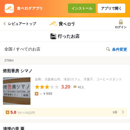
インストール
アプリで開く
レビュアートップ
ログイン
行ったお店
全国 / すべてのお店
条件変更
3768
件
焙煎香房 シマノ
金剛、大阪狭山市、滝谷/カフェ、洋菓子、コーヒースタンド
3.20
42人
口
～￥999
コ
ミ
人
数
5.0
2011/02訪問
1回
清澄の里 粟