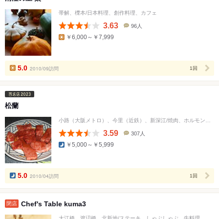
帯解、櫟本/日本料理、創作料理、カフェ
3.63
96人
口
￥6,000～￥7,999
コ
ミ
人
数
5.0
2010/09訪問
1回
松蘭
小路（大阪メトロ）、今里（近鉄）、新深江/焼肉、ホルモン、冷麺
3.59
307人
口
￥5,000～￥5,999
コ
ミ
人
数
5.0
2010/04訪問
1回
Chef's Table kuma3
閉店
大江橋、渡辺橋、北新地/ステーキ、しゃぶしゃぶ、牛料理