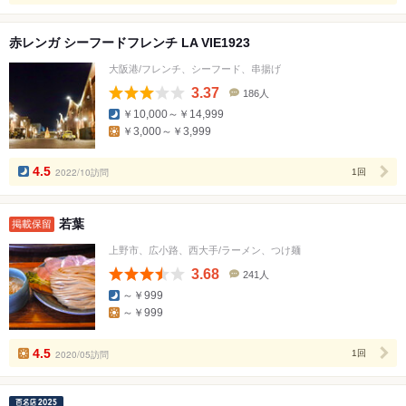
赤レンガ シーフードフレンチ LA VIE1923
大阪港/フレンチ、シーフード、串揚げ
3.37
186人
口
￥10,000～￥14,999
コ
￥3,000～￥3,999
ミ
人
数
4.5
2022/10訪問
1回
若葉
掲載保留
上野市、広小路、西大手/ラーメン、つけ麺
3.68
241人
口
～￥999
コ
～￥999
ミ
人
数
4.5
2020/05訪問
1回