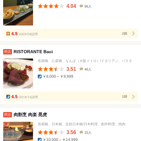
4.04
96人
口
コ
ミ
人
数
4.5
2024/09訪問
2回
RISTORANTE Baci
閉店
長堀橋、心斎橋、なんば（大阪メトロ）/イタリアン、パスタ
3.51
46人
口
￥8,000～￥9,999
コ
ミ
人
数
4.5
2016/12訪問
1回
肉割烹 肉楽 晃虎
閉店
長堀橋、日本橋、近鉄日本橋/日本料理、創作料理、焼肉
3.56
15人
口
￥10,000～￥14,999