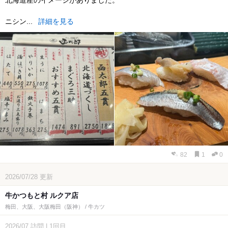
ニシン...
詳細を見る
82
1
0
2026/07/28
更新
牛かつもと村 ルクア店
梅田、大阪、大阪梅田（阪神） / 牛カツ
2026/07
訪問
|
1回目