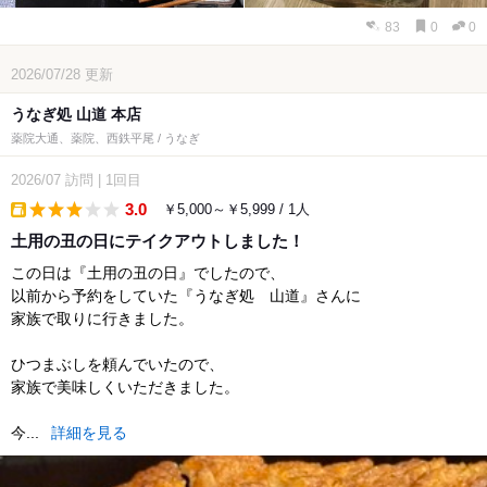
83
0
0
2026/07/28
更新
うなぎ処 山道 本店
薬院大通、薬院、西鉄平尾 / うなぎ
2026/07
訪問
|
1回目
3.0
￥5,000～￥5,999 / 1人
takeout
土用の丑の日にテイクアウトしました！
この日は『土用の丑の日』でしたので、
以前から予約をしていた『うなぎ処 山道』さんに
家族で取りに行きました。
ひつまぶしを頼んでいたので、
家族で美味しくいただきました。
今...
詳細を見る