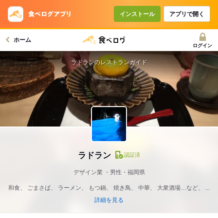
インストール
アプリで開く
ホーム
ログイン
ラドランのレストランガイド
ラドラン
認証済
デザイン業
男性・福岡県
和食、 ごまさば、 ラーメン、 もつ鍋、 焼き鳥、 中華、 大衆酒場…など、 ...
詳細を見る