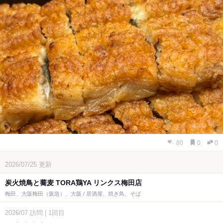
80
0
0
2026/07/25
更新
炭火焼鳥と蕎麦 TORA鶏YA リンクス梅田店
梅田、大阪梅田（阪急）、大阪 / 居酒屋、焼き鳥、そば
2026/07
訪問
|
1回目