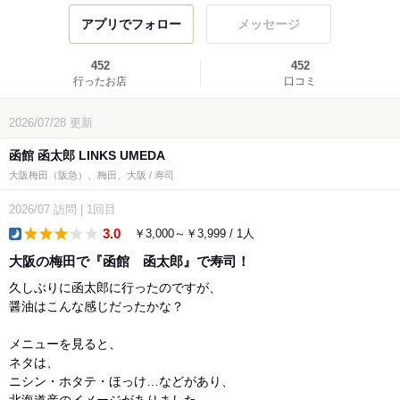
アプリでフォロー
メッセージ
452
452
行ったお店
口コミ
2026/07/28
更新
函館 函太郎 LINKS UMEDA
大阪梅田（阪急）、梅田、大阪 / 寿司
2026/07
訪問
|
1回目
3.0
￥3,000～￥3,999 / 1人
dinner
大阪の梅田で『函館 函太郎』で寿司！
久しぶりに函太郎に行ったのですが、
醤油はこんな感じだったかな？
メニューを見ると、
ネタは、
ニシン・ホタテ・ほっけ…などがあり、
北海道産のイメージがありました。