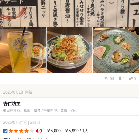
94
1
0
2026/07/18
更新
杏仁坊主
櫛田神社前、祇園、博多 / 中華料理、飲茶・点心
2026/07
訪問
|
2回目
4.0
￥5,000～￥5,999 / 1人
dinner