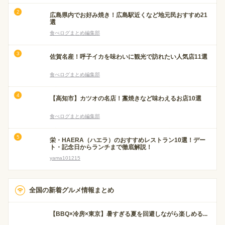
広島県内でお好み焼き！広島駅近くなど地元民おすすめ21
選
食べログまとめ編集部
佐賀名産！呼子イカを味わいに観光で訪れたい人気店11選
食べログまとめ編集部
【高知市】カツオの名店！藁焼きなど味わえるお店10選
食べログまとめ編集部
栄・HAERA（ハエラ）のおすすめレストラン10選！デー
ト・記念日からランチまで徹底解説！
yama101215
全国の新着グルメ情報まとめ
【BBQ×冷房×東京】暑すぎる夏を回避しながら楽しめる...