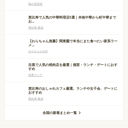
味の言語化
恵比寿で人気の中華料理店5選｜本格中華から町中華まで
お...
恵比寿 散歩
【わらちゃん推薦】関東圏で本当にまた食べたい家系ラー
メ...
わらちゃん410
目黒で人気の焼肉店を厳選｜個室・ランチ・デートにおす
すめ
目黒マニア
恵比寿のおしゃれカフェ厳選。ランチや女子会、デートに
おすすめ
恵比寿 散歩
全国の新着まとめ一覧