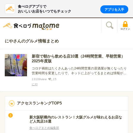
食べログアプリで
アプリを入手
おいしいお店をいつでもチェック
ログイン
にやさんのグルメ情報まとめ
新宿で朝から飲める店10選（24時間営業、早朝営業）
2025年度版
コロナ禍前はたくさんあった24時間営業の居酒屋が無くなったり
営業時間を変更したりで、ネットに上がってるまとめは情報が古
くて参考になりません。食べログの検索項目に24時間営業がない
13109
view
15
ので、キーワード検索してもうまくヒットしないのでまとめてみ
にや
ました。
アクセスランキングTOP5
新大阪駅構内のレストラン！大阪グルメが味わえるお店な
ど人気店16選
食べログまとめ編集部