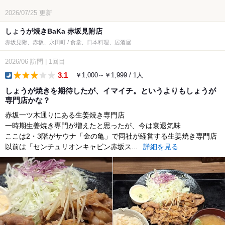
2026/07/25
更新
しょうが焼きBaKa 赤坂見附店
赤坂見附、赤坂、永田町 / 食堂、日本料理、居酒屋
2026/06
訪問
|
1回目
3.1
￥1,000～￥1,999 / 1人
dinner
しょうが焼きを期待したが、イマイチ。というよりもしょうが
専門店かな？
赤坂一ツ木通りにある生姜焼き専門店
一時期生姜焼き専門が増えたと思ったが、今は衰退気味
ここは2・3階がサウナ「金の亀」で同社が経営する生姜焼き専門店
以前は「センチュリオンキャビン赤坂ス...
詳細を見る