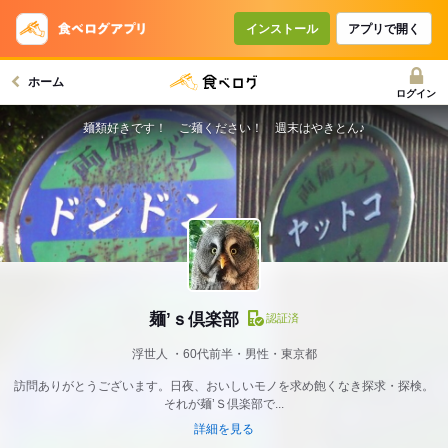
インストール
アプリで開く
ホーム
ログイン
麺類好きです！ ご麺ください！ 週末はやきとん♪
麺’ｓ倶楽部
認証済
浮世人
60代前半・男性・東京都
訪問ありがとうございます。日夜、おいしいモノを求め飽くなき探求・探検。
それが麺’Ｓ倶楽部で...
詳細を見る