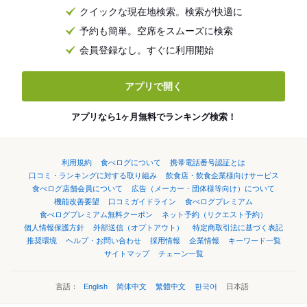
クイックな現在地検索。検索が快適に
予約も簡単。空席をスムーズに検索
会員登録なし。すぐに利用開始
アプリで開く
アプリなら1ヶ月無料でランキング検索！
利用規約
食べログについて
携帯電話番号認証とは
口コミ・ランキングに対する取り組み
飲食店・飲食企業様向けサービス
食べログ店舗会員について
広告（メーカー・団体様等向け）について
機能改善要望
口コミガイドライン
食べログプレミアム
食べログプレミアム無料クーポン
ネット予約（リクエスト予約）
個人情報保護方針
外部送信（オプトアウト）
特定商取引法に基づく表記
推奨環境
ヘルプ・お問い合わせ
採用情報
企業情報
キーワード一覧
サイトマップ
チェーン一覧
言語：
English
简体中文
繁體中文
한국어
日本語