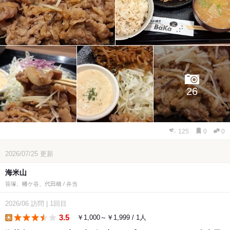
26
125
0
0
2026/07/25
更新
海米山
笹塚、幡ケ谷、代田橋 / 弁当
2026/06
訪問
|
1回目
3.5
￥1,000～￥1,999 / 1人
lunch