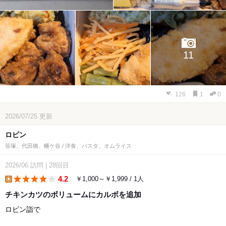
11
126
1
0
2026/07/25
更新
ロビン
笹塚、代田橋、幡ケ谷 / 洋食、パスタ、オムライス
2026/06
訪問
|
28回目
4.2
￥1,000～￥1,999 / 1人
lunch
チキンカツのボリュームにカルボを追加
ロビン詣で