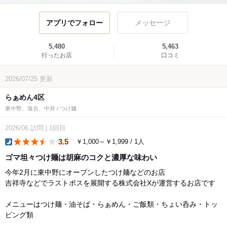
アプリでフォロー
メッセージ
5,480
5,463
行ったお店
口コミ
2026/07/25
更新
らぁめん4区
東中野、落合、中井 / つけ麺
2026/06
訪問
|
1回目
3.5
￥1,000～￥1,999 / 1人
dinner
ゴマ坦々つけ麺は胡麻のコクと濃厚な味わい
今年2月に東中野にオープンしたつけ麺などのお店
吉祥寺などでラストボスを展開する株式会社Xが運営するお店です
メニューはつけ麺・油そば・らぁめん・ご飯類・ちょい呑み・トッ
ピング類