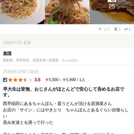
25
127
0
0
2026/07/25
更新
葉隠
面影橋、西早稲田、高田馬場 / 居酒屋、ちゃんぽん
2026/06
訪問
|
1回目
3.6
￥5,000～￥5,999 / 1人
dinner
早大生は皆無、おじさんがほとんどで安心して呑めるお店で
す。
西早稲田にあるちゃんぽん・皿うどんが頂ける居酒屋さん
お店の「サイン」にはやきとり ちゃんぽんとあるぐらい自慢らし
い
呑み友達とを誘って行った