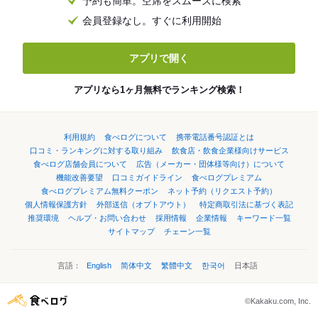
予約も簡単。空席をスムーズに検索
会員登録なし。すぐに利用開始
アプリで開く
アプリなら1ヶ月無料でランキング検索！
利用規約
食べログについて
携帯電話番号認証とは
口コミ・ランキングに対する取り組み
飲食店・飲食企業様向けサービス
食べログ店舗会員について
広告（メーカー・団体様等向け）について
機能改善要望
口コミガイドライン
食べログプレミアム
食べログプレミアム無料クーポン
ネット予約（リクエスト予約）
個人情報保護方針
外部送信（オプトアウト）
特定商取引法に基づく表記
推奨環境
ヘルプ・お問い合わせ
採用情報
企業情報
キーワード一覧
サイトマップ
チェーン一覧
言語：
English
简体中文
繁體中文
한국어
日本語
©Kakaku.com, Inc.