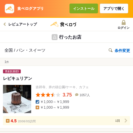
インストール
アプリで開く
レビュアートップ
ログイン
行ったお店
全国 / パン・スイーツ
条件変更
1
件
レピキュリアン
吉祥寺、井の頭公園/ケーキ、カフェ
3.75
1057人
口
￥1,000～￥1,999
コ
￥1,000～￥1,999
ミ
人
数
4.5
2006/03訪問
1回