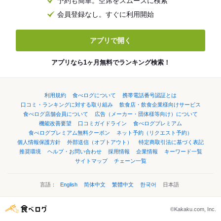
予約も簡単。空席をスムーズに検索
会員登録なし。すぐに利用開始
アプリで開く
アプリなら1ヶ月無料でランキング検索！
利用規約
食べログについて
携帯電話番号認証とは
口コミ・ランキングに対する取り組み
飲食店・飲食企業様向けサービス
食べログ店舗会員について
広告（メーカー・団体様等向け）について
機能改善要望
口コミガイドライン
食べログプレミアム
食べログプレミアム無料クーポン
ネット予約（リクエスト予約）
個人情報保護方針
外部送信（オプトアウト）
特定商取引法に基づく表記
推奨環境
ヘルプ・お問い合わせ
採用情報
企業情報
キーワード一覧
サイトマップ
チェーン一覧
言語：
English
简体中文
繁體中文
한국어
日本語
©Kakaku.com, Inc.