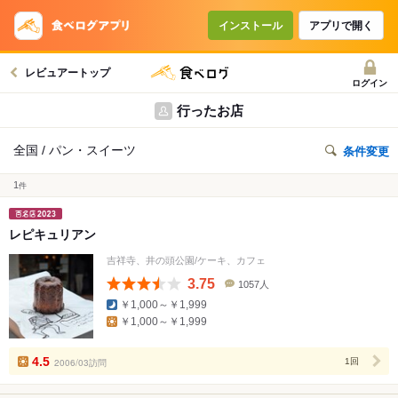
インストール
アプリで開く
レビュアートップ
ログイン
行ったお店
全国 / パン・スイーツ
条件変更
1
件
レピキュリアン
吉祥寺、井の頭公園/ケーキ、カフェ
3.75
1057人
口
￥1,000～￥1,999
コ
￥1,000～￥1,999
ミ
人
数
4.5
2006/03訪問
1回