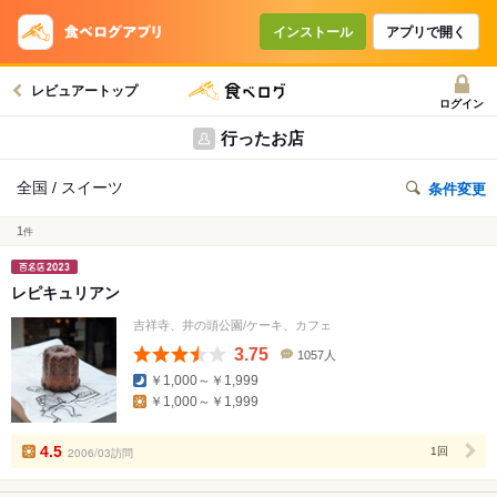
インストール
アプリで開く
レビュアートップ
ログイン
行ったお店
全国 / スイーツ
条件変更
1
件
レピキュリアン
吉祥寺、井の頭公園/ケーキ、カフェ
3.75
1057人
口
￥1,000～￥1,999
コ
￥1,000～￥1,999
ミ
人
数
4.5
2006/03訪問
1回