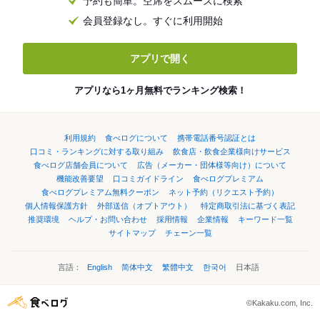
予約も簡単。空席をスムーズに検索
会員登録なし。すぐに利用開始
アプリで開く
アプリなら1ヶ月無料でランキング検索！
利用規約
食べログについて
携帯電話番号認証とは
口コミ・ランキングに対する取り組み
飲食店・飲食企業様向けサービス
食べログ店舗会員について
広告（メーカー・団体様等向け）について
機能改善要望
口コミガイドライン
食べログプレミアム
食べログプレミアム無料クーポン
ネット予約（リクエスト予約）
個人情報保護方針
外部送信（オプトアウト）
特定商取引法に基づく表記
推奨環境
ヘルプ・お問い合わせ
採用情報
企業情報
キーワード一覧
サイトマップ
チェーン一覧
言語：
English
简体中文
繁體中文
한국어
日本語
©Kakaku.com, Inc.