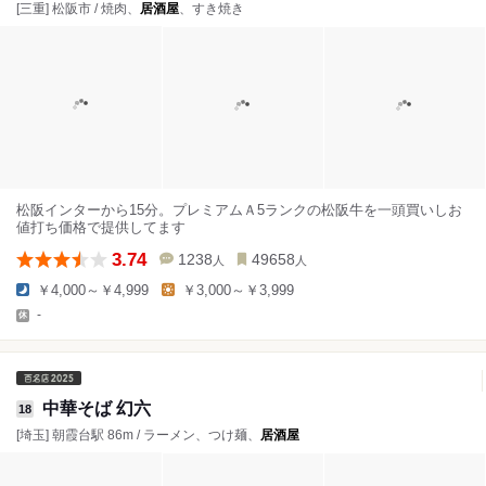
[三重] 松阪市 / 焼肉、
居酒屋
、すき焼き
松阪インターから15分。プレミアムＡ5ランクの松阪牛を一頭買いしお
値打ち価格で提供してます
3.74
1238
49658
人
人
￥4,000～￥4,999
￥3,000～￥3,999
-
中華そば 幻六
18
[埼玉] 朝霞台駅 86m / ラーメン、つけ麺、
居酒屋