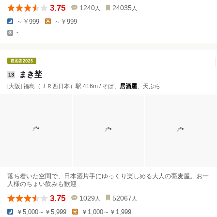
3.75
1240
24035
人
人
～￥999
～￥999
-
まき埜
13
[大阪] 福島（ＪＲ西日本）駅 416m / そば、
居酒屋
、天ぷら
落ち着いた空間で、日本酒片手にゆっくり楽しめる大人の蕎麦屋。お一
人様のちょい飲みも歓迎
3.75
1029
52067
人
人
￥5,000～￥5,999
￥1,000～￥1,999