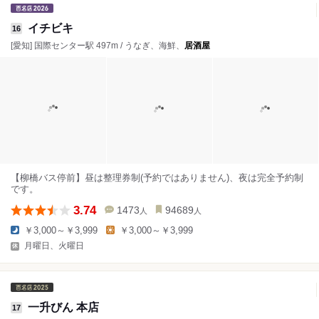
イチビキ
16
[愛知] 国際センター駅 497m / うなぎ、海鮮、
居酒屋
【柳橋バス停前】昼は整理券制(予約ではありません)、夜は完全予約制
です。
3.74
1473
94689
人
人
￥3,000～￥3,999
￥3,000～￥3,999
月曜日、火曜日
一升びん 本店
17