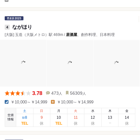
ながほり
4
[大阪] 玉造（大阪メトロ）駅 469m /
居酒屋
、創作料理、日本料理
3.78
473
56309
人
人
￥10,000～￥14,999
￥10,000～￥14,999
土
日
月
火
水
木
金
空席
8
9
10
11
12
13
14
8
/
情報