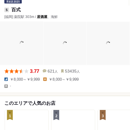
百式
5
[福岡] 薬院駅 303m /
居酒屋
、海鮮
3.77
621
53435
人
人
￥8,000～￥9,999
￥8,000～￥9,999
-
このエリアで人気のお店
1
2
3