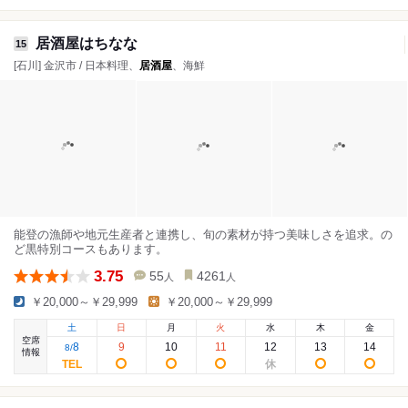
居酒屋はちなな
15
[石川] 金沢市 / 日本料理、
居酒屋
、海鮮
能登の漁師や地元生産者と連携し、旬の素材が持つ美味しさを追求。の
ど黒特別コースもあります。
3.75
55
4261
人
人
￥20,000～￥29,999
￥20,000～￥29,999
土
日
月
火
水
木
金
空席
8
9
10
11
12
13
14
8
/
情報