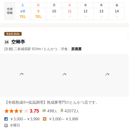
土
日
月
火
水
木
金
空席
8
9
10
11
12
13
14
8
/
情報
空蝉亭
14
[京都] 二条城前駅 924m / とんかつ、洋食、
居酒屋
【冬眠熟成®×低温調理】熟成豚専門のとんかつ店です。
3.75
498
42072
人
人
￥3,000～￥3,999
￥3,000～￥3,999
水曜日