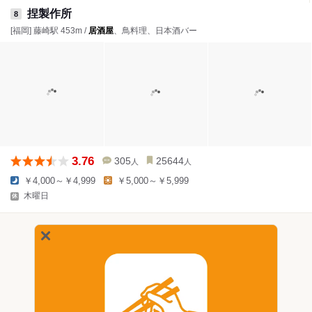
捏製作所
8
[福岡] 藤崎駅 453m /
居酒屋
、鳥料理、日本酒バー
3.76
305
25644
人
人
￥4,000～￥4,999
￥5,000～￥5,999
木曜日