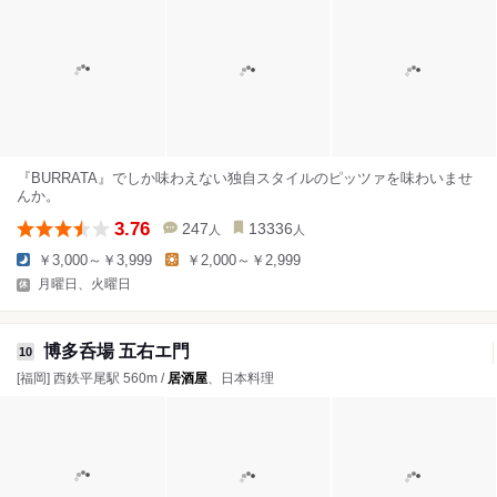
『BURRATA』でしか味わえない独自スタイルのピッツァを味わいませ
んか。
3.76
247
13336
人
人
￥3,000～￥3,999
￥2,000～￥2,999
月曜日、火曜日
博多呑場 五右エ門
10
[福岡] 西鉄平尾駅 560m /
居酒屋
、日本料理