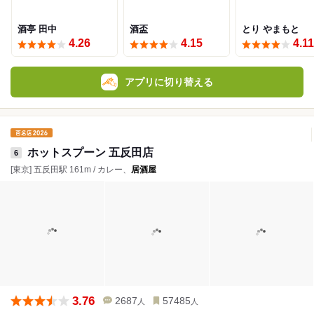
酒亭 田中
酒盃
とり やまもと
4.26
4.15
4.11
アプリに切り替える
ホットスプーン 五反田店
6
[東京] 五反田駅 161m / カレー、
居酒屋
3.76
2687
57485
人
人