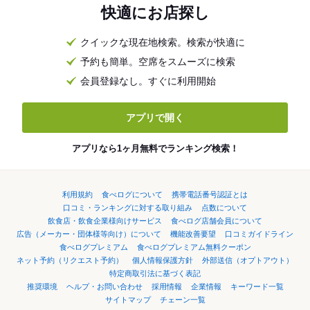
快適にお店探し
クイックな現在地検索。検索が快適に
予約も簡単。空席をスムーズに検索
会員登録なし。すぐに利用開始
アプリで開く
アプリなら1ヶ月無料でランキング検索！
利用規約
食べログについて
携帯電話番号認証とは
口コミ・ランキングに対する取り組み
点数について
飲食店・飲食企業様向けサービス
食べログ店舗会員について
広告（メーカー・団体様等向け）について
機能改善要望
口コミガイドライン
食べログプレミアム
食べログプレミアム無料クーポン
ネット予約（リクエスト予約）
個人情報保護方針
外部送信（オプトアウト）
特定商取引法に基づく表記
推奨環境
ヘルプ・お問い合わせ
採用情報
企業情報
キーワード一覧
サイトマップ
チェーン一覧