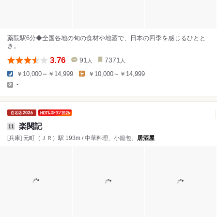
薬院駅6分◆全国各地の旬の食材や地酒で、日本の四季を感じるひとと
き。
3.76
91
7371
人
人
￥10,000～￥14,999
￥10,000～￥14,999
-
楽関記
11
[兵庫] 元町（ＪＲ）駅 193m / 中華料理、小籠包、
居酒屋