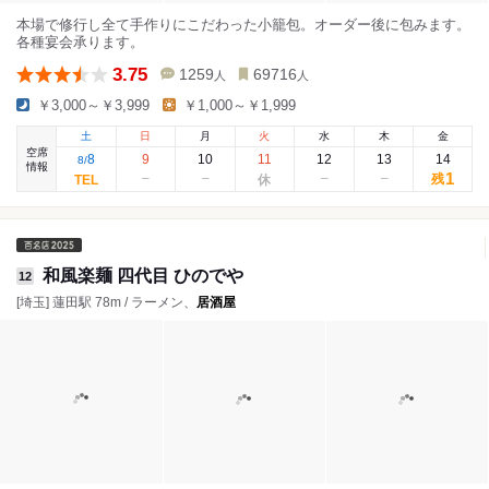
本場で修行し全て手作りにこだわった小籠包。オーダー後に包みます。
各種宴会承ります。
3.75
1259
69716
人
人
￥3,000～￥3,999
￥1,000～￥1,999
土
日
月
火
水
木
金
空席
8
9
10
11
12
13
14
8
/
情報
1
残
和風楽麺 四代目 ひのでや
12
[埼玉] 蓮田駅 78m / ラーメン、
居酒屋