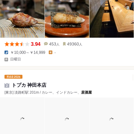
3.94
453
49360
人
人
￥10,000～￥14,999
-
日曜日
トプカ 神田本店
2
[東京] 淡路町駅 201m / カレー、インドカレー、
居酒屋