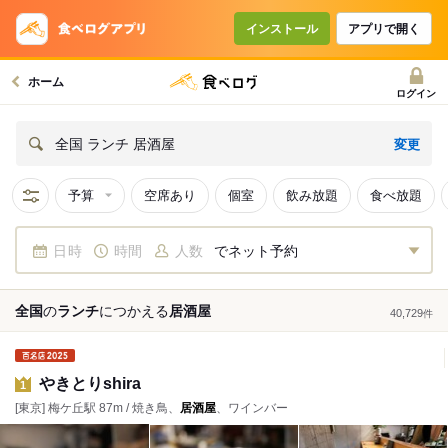
インストール
アプリで開く
ホーム
ログイン
変更
全国 ランチ 居酒屋
予算
空席あり
個室
飲み放題
食べ放題
日時
時間
人数
でネット予約
全国
の
ランチ
につかえる
居酒屋
40,729
件
やきとりshira
1
[東京] 梅ケ丘駅 87m / 焼き鳥、
居酒屋
、ワインバー