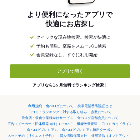
より便利になったアプリで
快適にお店探し
クイックな現在地検索。検索が快適に
予約も簡単。空席をスムーズに検索
会員登録なし。すぐに利用開始
アプリで開く
アプリなら1ヶ月無料でランキング検索！
利用規約
食べログについて
携帯電話番号認証とは
口コミ・ランキングに対する取り組み
点数について
飲食店・飲食企業様向けサービス
食べログ店舗会員について
広告（メーカー・団体様等向け）について
機能改善要望
口コミガイドライン
食べログプレミアム
食べログプレミアム無料クーポン
ネット予約（リクエスト予約）
個人情報保護方針
外部送信（オプトアウト）