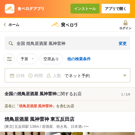
インストール
アプリで開く
ホーム
ログイン
変更
全国 焼鳥居酒屋 風神雷神
予算
空席あり
他の検索条件
日時
時間
人数
でネット予約
全国
の
焼鳥居酒屋 風神雷神
に関する
お店
1 / 1
件
店名に
「焼鳥居酒屋 風神雷神」
を含むお店
焼鳥居酒屋 風神雷神 東五反田店
[東京] 五反田駅 138m / 居酒屋、焼き鳥、日本酒バー