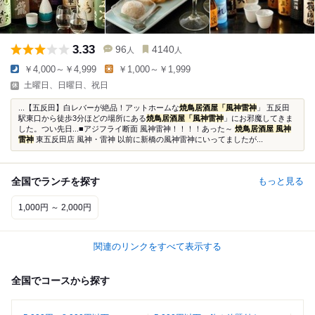
3.33
96
4140
人
人
￥4,000～￥4,999
￥1,000～￥1,999
土曜日、日曜日、祝日
...【五反田】白レバーが絶品！アットホームな
焼鳥居酒屋「風神雷神
」 五反田
駅東口から徒歩3分ほどの場所にある
焼鳥居酒屋「風神雷神
」にお邪魔してきま
した。つい先日...■アジフライ断面 風神雷神！！！！あった～
焼鳥居酒屋 風神
雷神
東五反田店 風神・雷神 以前に新橋の風神雷神にいってましたが...
全国でランチを探す
もっと見る
1,000円 ～ 2,000円
関連のリンクをすべて表示する
全国でコースから探す