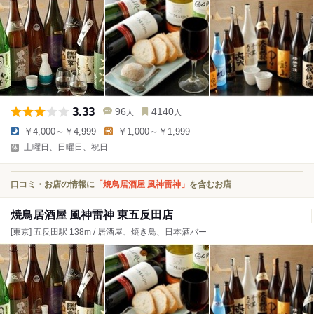
3.33
96
4140
人
人
￥4,000～￥4,999
￥1,000～￥1,999
土曜日、日曜日、祝日
口コミ・お店の情報に
「焼鳥居酒屋 風神雷神」
を含むお店
焼鳥居酒屋 風神雷神 東五反田店
[東京] 五反田駅 138m / 居酒屋、焼き鳥、日本酒バー