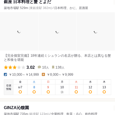
銀座 日本料理と蟹 とよだ
築地市場駅 529m
(東銀座駅 382m)
/ 日本料理、かに、居酒屋
【完全個室完備】18年連続ミシュランの名店が贈る、本店とは異なる蟹
と和食を堪能
3.02
10
138
人
人
￥10,000～￥14,999
￥8,000～￥9,999
金
土
日
月
火
水
木
空席
7
8
9
10
11
12
13
8
/
情報
GINZA沁馥園
築地市場駅 735m
(銀座駅 123m)
/ 中華料理、飲茶・点心、創作料理