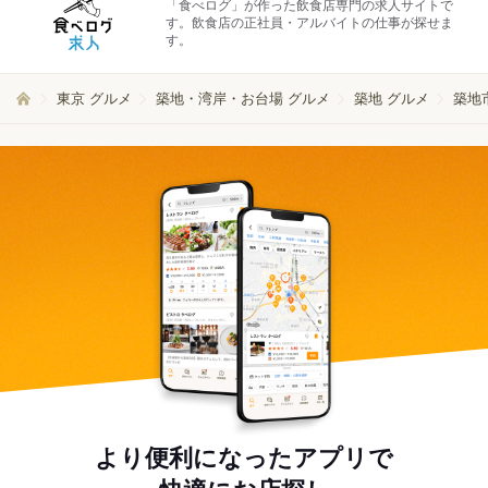
「食べログ」が作った飲食店専門の求人サイトで
す。飲食店の正社員・アルバイトの仕事が探せま
す。
東京 グルメ
築地・湾岸・お台場 グルメ
築地 グルメ
築地
より便利になったアプリで