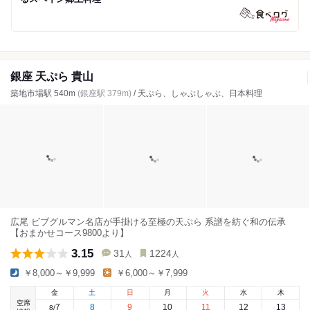
銀座 天ぷら 貴山
築地市場駅 540m
(銀座駅 379m)
/ 天ぷら、しゃぶしゃぶ、日本料理
広尾 ビブグルマン名店が手掛ける至極の天ぷら 系譜を紡ぐ和の伝承
【おまかせコース9800より】
3.15
31
1224
人
人
￥8,000～￥9,999
￥6,000～￥7,999
金
土
日
月
火
水
木
空席
7
8
9
10
11
12
13
8
/