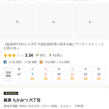
【銀座MIYUKIビル7F】中国伝統料理の基本を軸にアーティスティック
な皿が並ぶ
3.34
99
4195
人
人
￥15,000～￥19,999
￥5,000～￥5,999
金
土
日
月
火
水
木
空席
7
8
9
10
11
12
13
8
/
情報
銀座 ちかみつ 六丁目
築地市場駅 489m
(東銀座駅 239m)
/ 焼肉、ホルモン、牛料理