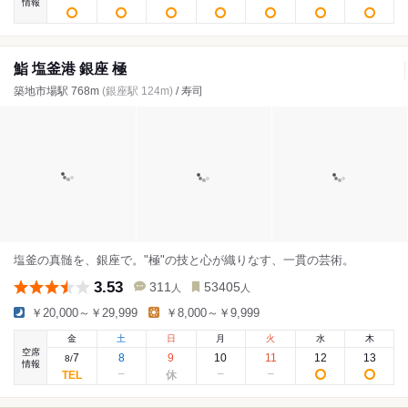
情報
鮨 塩釜港 銀座 極
築地市場駅 768m
(銀座駅 124m)
/ 寿司
塩釜の真髄を、銀座で。"極"の技と心が織りなす、一貫の芸術。
3.53
311
53405
人
人
￥20,000～￥29,999
￥8,000～￥9,999
金
土
日
月
火
水
木
空席
7
8
9
10
11
12
13
8
/
情報