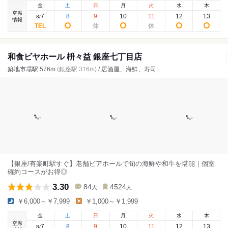
金
土
日
月
火
水
木
空席
7
8
9
10
11
12
13
8
/
情報
和食ビヤホール 枡々益 銀座七丁目店
築地市場駅 576m
(銀座駅 316m)
/ 居酒屋、海鮮、寿司
【銀座/有楽町駅すぐ】老舗ビアホールで旬の海鮮や和牛を堪能｜個室
確約コースがお得◎
3.30
84
4524
人
人
￥6,000～￥7,999
￥1,000～￥1,999
金
土
日
月
火
水
木
空席
7
8
9
10
11
12
13
8
/