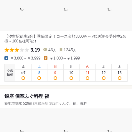
【汐留駅徒歩2分】季節限定！コース金額3300円～♪歓送迎会受付中2名
様～100名様可能！
3.19
46
1245
人
人
￥3,000～￥3,999
￥1,000～￥1,999
金
土
日
月
火
水
木
空席
7
8
9
10
11
12
13
8
/
情報
銀座 個室ふぐ料理 福
築地市場駅 529m
(東銀座駅 382m)
/ ふぐ、鍋、海鮮