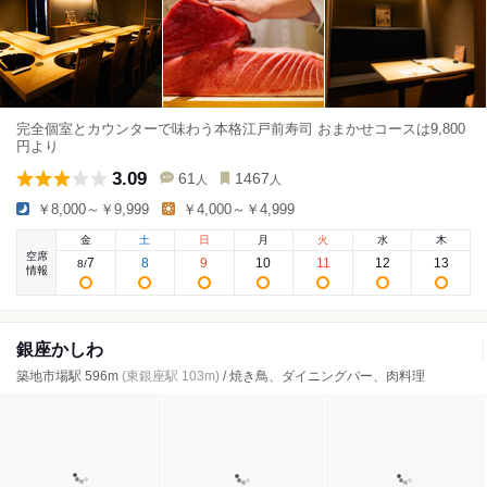
完全個室とカウンターで味わう本格江戸前寿司 おまかせコースは9,800
円より
3.09
61
1467
人
人
￥8,000～￥9,999
￥4,000～￥4,999
金
土
日
月
火
水
木
空席
7
8
9
10
11
12
13
8
/
情報
銀座かしわ
築地市場駅 596m
(東銀座駅 103m)
/ 焼き鳥、ダイニングバー、肉料理