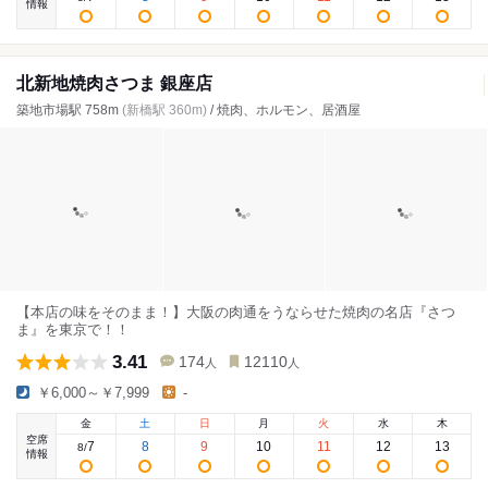
情報
北新地焼肉さつま 銀座店
築地市場駅 758m
(新橋駅 360m)
/ 焼肉、ホルモン、居酒屋
【本店の味をそのまま！】大阪の肉通をうならせた焼肉の名店『さつ
ま』を東京で！！
3.41
174
12110
人
人
￥6,000～￥7,999
-
金
土
日
月
火
水
木
空席
7
8
9
10
11
12
13
8
/
情報