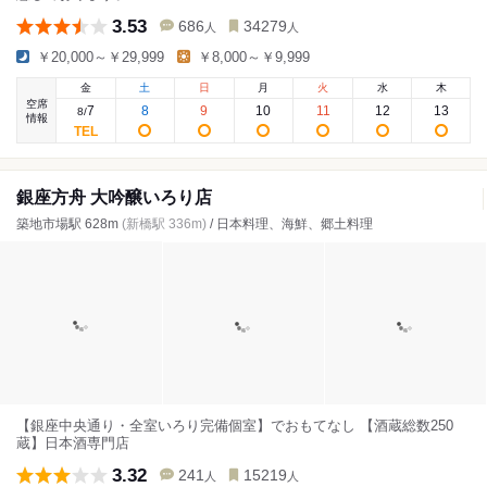
3.53
686
34279
人
人
￥20,000～￥29,999
￥8,000～￥9,999
金
土
日
月
火
水
木
空席
7
8
9
10
11
12
13
8
/
情報
銀座方舟 大吟醸いろり店
築地市場駅 628m
(新橋駅 336m)
/ 日本料理、海鮮、郷土料理
【銀座中央通り・全室いろり完備個室】でおもてなし 【酒蔵総数250
蔵】日本酒専門店
3.32
241
15219
人
人