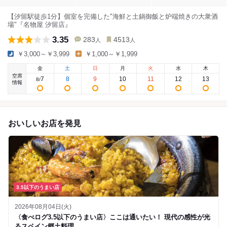
【汐留駅徒歩1分】個室を完備した"海鮮と土鍋御飯と炉端焼きの大衆酒
場"『名物屋 汐留店』
3.35
283
4513
人
人
￥3,000～￥3,999
￥1,000～￥1,999
金
土
日
月
火
水
木
空席
7
8
9
10
11
12
13
8
/
情報
おいしいお店を発見
3.5以下のうまい店
2026年08月04日(火)
〈食べログ3.5以下のうまい店〉ここは通いたい！ 現代の感性が光
るスペイン郷土料理