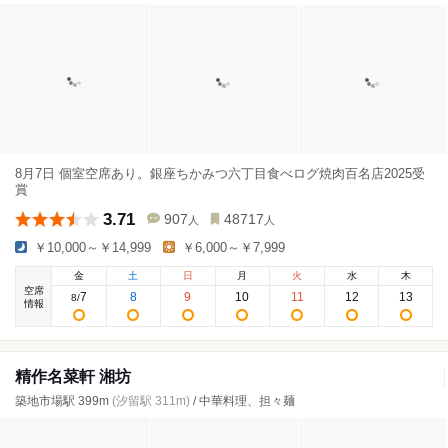
8月7日 個室空席あり。銀座ちかみつ六丁目食べログ焼肉百名店2025受
賞
3.71
907
48717
人
人
￥10,000～￥14,999
￥6,000～￥7,999
金
土
日
月
火
水
木
空席
7
8
9
10
11
12
13
8
/
情報
精作名菜軒 湘坊
築地市場駅 399m
(汐留駅 311m)
/ 中華料理、担々麺