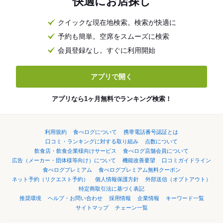
快適にお店探し
クイックな現在地検索。検索が快適に
予約も簡単。空席をスムーズに検索
会員登録なし。すぐに利用開始
アプリで開く
アプリなら1ヶ月無料でランキング検索！
利用規約
食べログについて
携帯電話番号認証とは
口コミ・ランキングに対する取り組み
点数について
飲食店・飲食企業様向けサービス
食べログ店舗会員について
広告（メーカー・団体様等向け）について
機能改善要望
口コミガイドライン
食べログプレミアム
食べログプレミアム無料クーポン
ネット予約（リクエスト予約）
個人情報保護方針
外部送信（オプトアウト）
特定商取引法に基づく表記
推奨環境
ヘルプ・お問い合わせ
採用情報
企業情報
キーワード一覧
サイトマップ
チェーン一覧