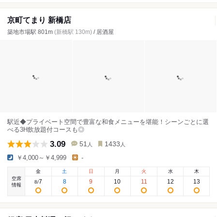
京町てまり 新橋店
築地市場駅 801m
(新橋駅 130m)
/ 居酒屋
駅近◆プライベート空間で豊富な和食メニューを堪能！シーンごとに選
べる3H飲放題付コースも◎
3.09
51
1433
人
人
￥4,000～￥4,999
-
金
土
日
月
火
水
木
空席
7
8
9
10
11
12
13
8
/
情報