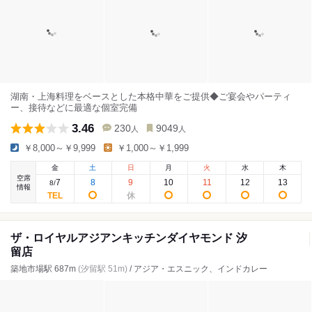
湖南・上海料理をベースとした本格中華をご提供◆ご宴会やパーティ
ー、接待などに最適な個室完備
3.46
230
9049
人
人
￥8,000～￥9,999
￥1,000～￥1,999
金
土
日
月
火
水
木
空席
7
8
9
10
11
12
13
8
/
情報
ザ・ロイヤルアジアンキッチンダイヤモンド 汐
留店
築地市場駅 687m
(汐留駅 51m)
/ アジア・エスニック、インドカレー