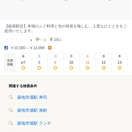
【銀座駅近】本場のふぐ料理と旬の味覚を愉しむ、上質なひとときをご
提供いたします。
-
-
18
人
人
￥10,000～￥14,999
-
金
土
日
月
火
水
木
空席
7
8
9
10
11
12
13
8
/
情報
関連する検索条件
築地市場駅 寿司
築地市場駅 海鮮
築地市場駅 ランチ