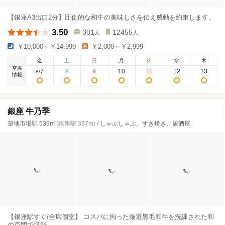
【銀座A3出口2分】圧倒的な和牛の美味しさを伝え感動を約束します。
3.50
301
12455
人
人
￥10,000～￥14,999
￥2,000～￥2,999
金
土
日
月
火
水
木
空席
7
8
9
10
11
12
13
8
/
情報
銀座 牛乃季
築地市場駅 539m
(銀座駅 387m)
/ しゃぶしゃぶ、すき焼き、居酒屋
【銀座駅すぐ/全席個室】 コスパに拘った厳選黒毛和牛を洗練された和
の空間で堪能