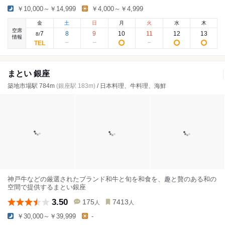
￥10,000～￥14,999
￥4,000～￥4,999
金
土
日
月
火
水
木
空席
7
8
9
10
11
12
13
8
/
情報
まとい 銀座
築地市場駅 784m
(銀座駅 183m)
/ 日本料理、牛料理、海鮮
神戸牛などの厳選されたブランド和牛と旬を和食を、趣と贅のある和の
空間で提供するまとい銀座
3.50
175
7413
人
人
￥30,000～￥39,999
-