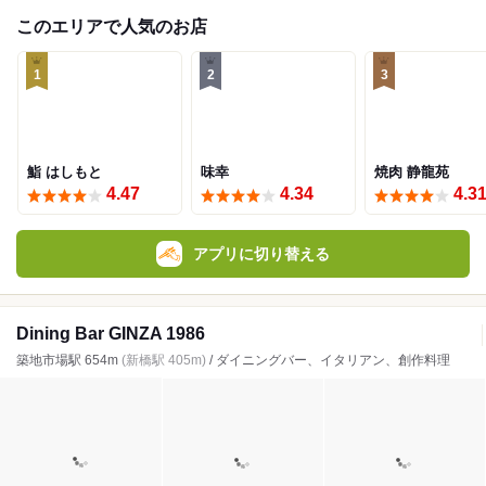
このエリアで人気のお店
1
2
3
鮨 はしもと
味幸
焼肉 静龍苑
4.47
4.34
4.3
アプリに切り替える
Dining Bar GINZA 1986
築地市場駅 654m
(新橋駅 405m)
/ ダイニングバー、イタリアン、創作料理