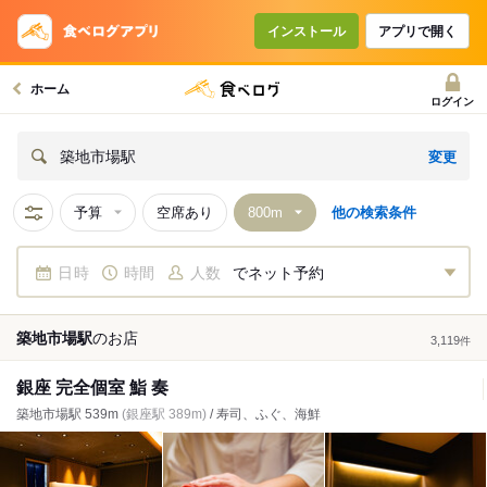
インストール
アプリで開く
ホーム
ログイン
変更
築地市場駅
予算
空席あり
他の検索条件
日時
時間
人数
でネット予約
築地市場駅
の
お店
3,119
件
銀座 完全個室 鮨 奏
築地市場駅 539m
(銀座駅 389m)
/ 寿司、ふぐ、海鮮