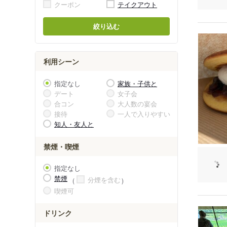
クーポン
テイクアウト
絞り込む
利用シーン
指定なし
家族・子供と
デート
女子会
合コン
大人数の宴会
接待
一人で入りやすい
知人・友人と
禁煙・喫煙
指定なし
禁煙
分煙を含む
喫煙可
ドリンク