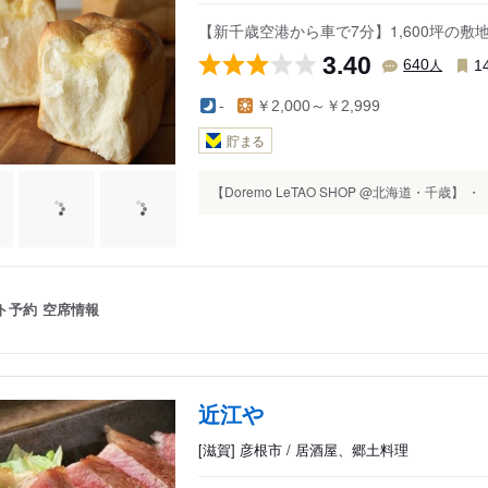
【新千歳空港から車で7分】1,600坪の
3.40
人
640
1
-
￥2,000～￥2,999
貯まる
【Doremo LeTAO SHOP @北海道・千歳】 ・
ト予約
空席情報
近江や
[滋賀] 彦根市 / 居酒屋、郷土料理