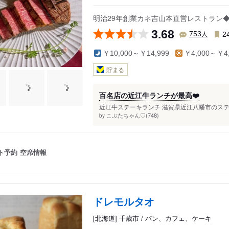
明治29年創業カネ吉山本直営レストラン
3.68
人
753
2
￥10,000～￥14,999
￥4,000～￥4,
貯まる
百名店の近江牛ランチが最高❤️
近江牛ステーキランチ 滋賀県近江八幡市のステー
こぶたちゃん♡(748)
by
ト予約
空席情報
ドレモルタオ
[北海道] 千歳市 / パン、カフェ、ケーキ