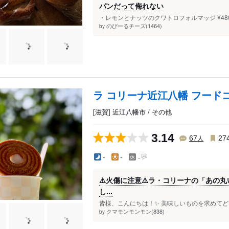
パンだって侮れない
・レモンとナッツのクワトロフォルマッジ ¥480 
のびーるチーズ(1464)
by
ラ コリーナ近江八幡 フード
[滋賀] 近江八幡市 / その他
3.14
人
67
27
-
-
-
⚠️火傷に注意⚠️ラ・コリーナの「あの
し...
皆様、こんにちは！✨ 美味しいものを求めてどこ
クマモンモンモン(838)
by