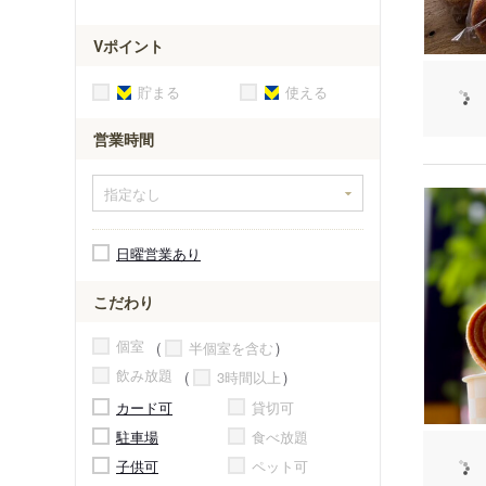
Vポイント
貯まる
使える
営業時間
日曜営業あり
こだわり
個室
半個室を含む
飲み放題
3時間以上
カード可
貸切可
駐車場
食べ放題
子供可
ペット可