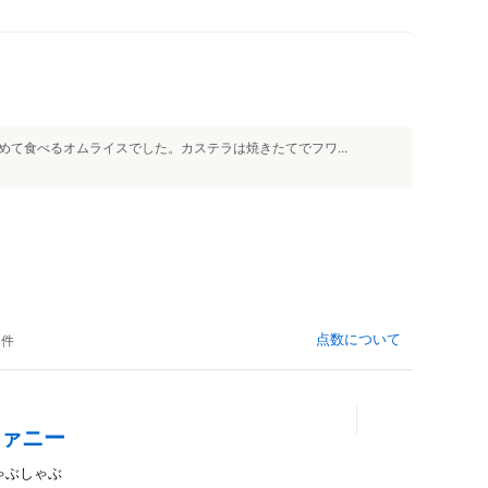
人
て食べるオムライスでした。カステラは焼きたてでフワ...
点数について
件
ファニー
しゃぶしゃぶ