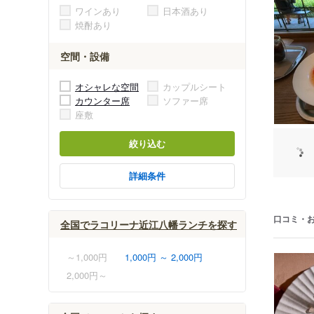
ワインあり
日本酒あり
焼酎あり
空間・設備
オシャレな空間
カップルシート
カウンター席
ソファー席
座敷
絞り込む
詳細条件
口コミ・
全国でラコリーナ近江八幡ランチを探す
～1,000円
1,000円 ～ 2,000円
2,000円～