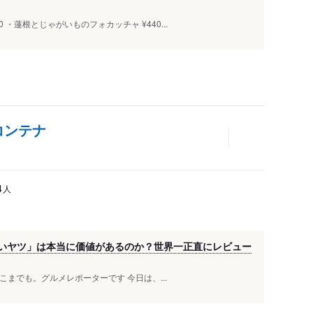
・蓮根とじゃがいものフォカッチャ ¥440...
コンテナ
人
4
丸いヤツ」は本当に価値があるのか？世界一正直にレビュー
までも。グルメレポーターです️ 今日は、...