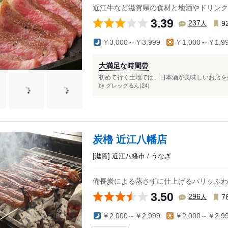
近江牛など滋賀県の食材と地酒やドリンク
3.39
人
237
9
￥3,000～￥3,999
￥1,000～￥1,9
大満足な時間⏰
初めて行く土地では、日本酒が美味しいお店を探
グレッグるん(24)
by
炭櫓 近江八幡店
[滋賀] 近江八幡市 / うなぎ
備長炭による蒸さずに仕上げるパリッふわ
3.50
人
296
7
￥2,000～￥2,999
￥2,000～￥2,9