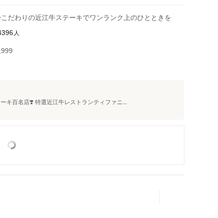
◆こだわりの近江牛ステーキでワンランク上のひとときを
人
4396
999
キ百名店❣️ 特選近江牛レストランティファニ...