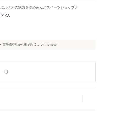
敷地にルタオの魅力を詰め込んだスイーツショップ♪
人
4542
 ・ 新千歳空港から車で約10...
R191(300)
by