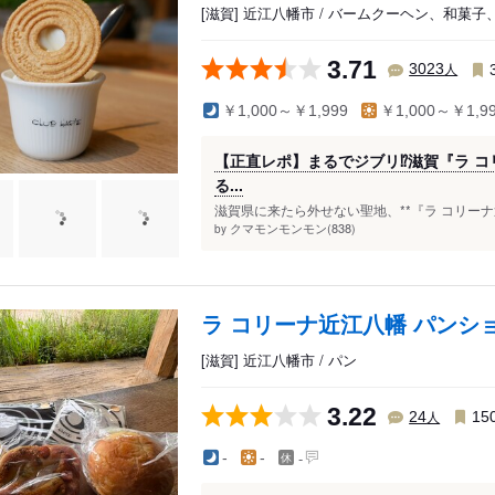
[滋賀] 近江八幡市 / バームクーヘン、和菓子
3.71
人
3023
￥1,000～￥1,999
￥1,000～￥1,9
【正直レポ】まるでジブリ⁉️滋賀『ラ 
る...
滋賀県に来たら外せない聖地、**『ラ コリーナ近
クマモンモンモン(838)
by
ラ コリーナ近江八幡 パンシ
[滋賀] 近江八幡市 / パン
3.22
人
24
15
-
-
-