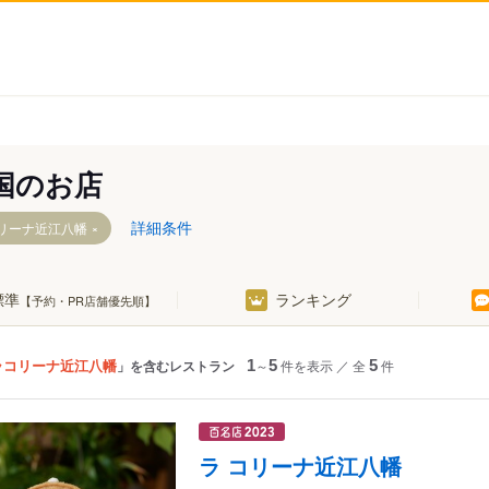
国のお店
詳細条件
リーナ近江八幡
標準
ランキング
【予約・PR店舗優先順】
ラコリーナ近江八幡
」を含むレストラン
1
～
5
件を表示
／
全
5
件
ラ コリーナ近江八幡