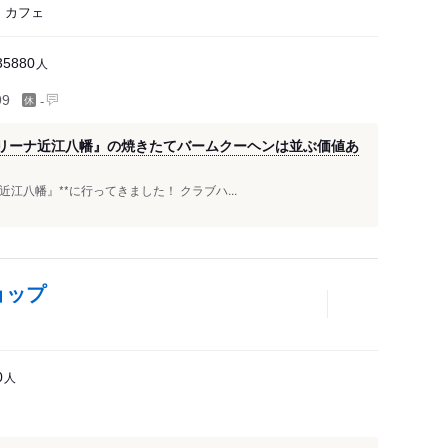
、カフェ
人
35880
-
99
コリーナ近江八幡』の焼きたてバームクーヘンは並ぶ価値あ
江八幡』**に行ってきました！ クラブハ...
ョップ
人
0