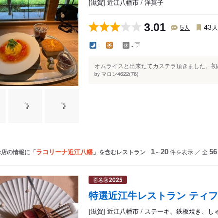
[滋賀] 近江八幡市 / 洋菓子
3.01
人
5
43
-
-
-
オムライスと出来たてカステラ頂きました。初め
マロン4622(76)
by
ラコリーナ近江八幡
お店の情報に「
」を含むレストラン
1
～
20
件を表示
／
全
56
特選近江牛レストラン ティ
[滋賀] 近江八幡市 / ステーキ、鉄板焼き、