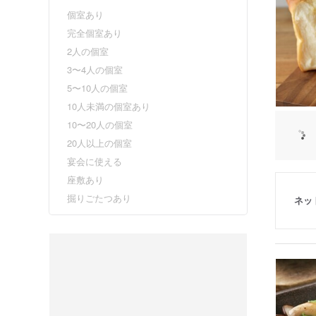
個室あり
完全個室あり
2人の個室
3〜4人の個室
5〜10人の個室
10人未満の個室あり
10〜20人の個室
20人以上の個室
宴会に使える
座敷あり
掘りごたつあり
ネッ