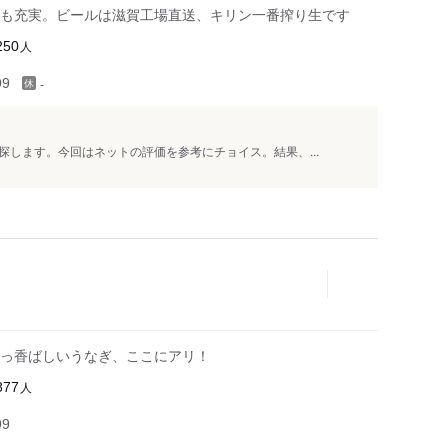
も充実。ビールは滋賀工場直送、キリン一番搾り生です
人
250
-
99
します。今回はネットの評価を参考にチョイス。結果、...
っ香ばしいうなぎ、ここにアリ！
人
877
99