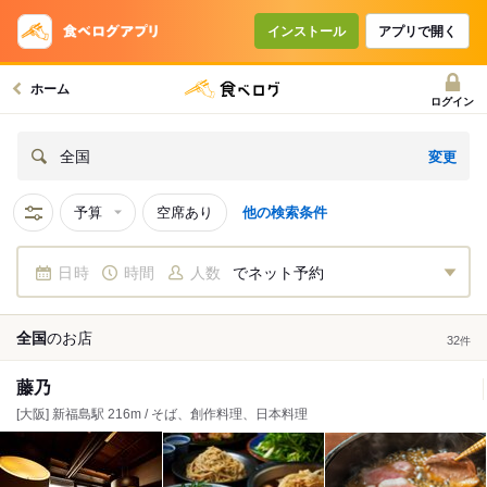
インストール
アプリで開く
ホーム
ログイン
変更
全国
予算
空席あり
他の検索条件
日時
時間
人数
でネット予約
全国
の
お店
32
件
藤乃
[大阪] 新福島駅 216m / そば、創作料理、日本料理