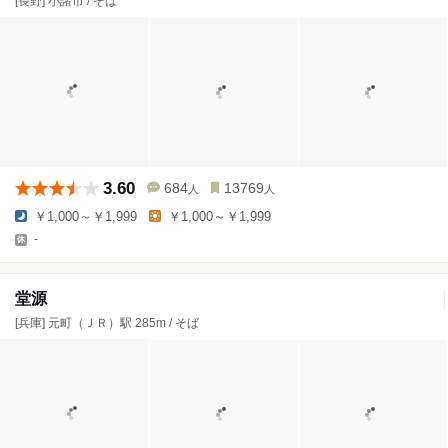
[長野] 小諸市 / そば
3.60
684
13769
人
人
￥1,000～￥1,999
￥1,000～￥1,999
-
堂源
[兵庫] 元町（ＪＲ）駅 285m / そば