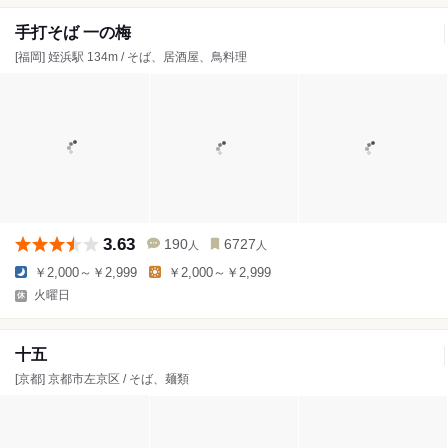
手打そば 一の梅
[福岡] 姪浜駅 134m / そば、居酒屋、鳥料理
3.63
190
6727
人
人
￥2,000～￥2,999
￥2,000～￥2,999
火曜日
十五
[京都] 京都市左京区 / そば、麺類