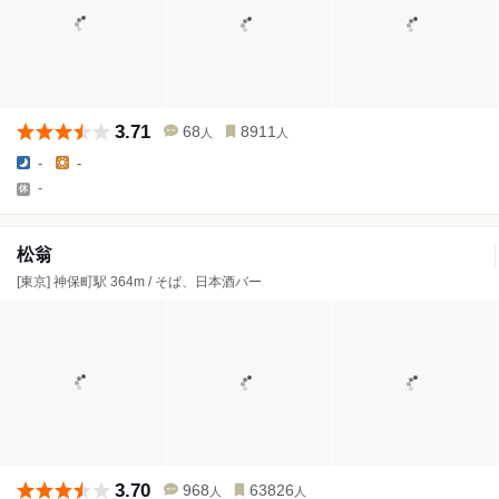
3.71
68
8911
人
人
-
-
-
松翁
[東京] 神保町駅 364m / そば、日本酒バー
3.70
968
63826
人
人