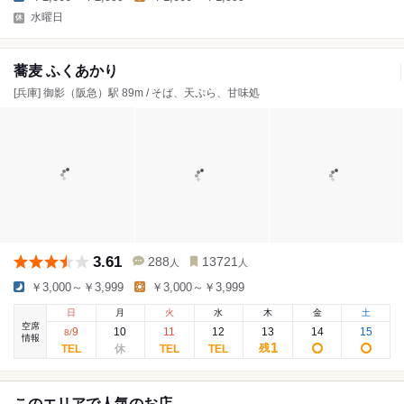
水曜日
蕎麦 ふくあかり
[兵庫] 御影（阪急）駅 89m / そば、天ぷら、甘味処
3.61
288
13721
人
人
￥3,000～￥3,999
￥3,000～￥3,999
日
月
火
水
木
金
土
空席
9
10
11
12
13
14
15
8
/
情報
1
残
このエリアで人気のお店