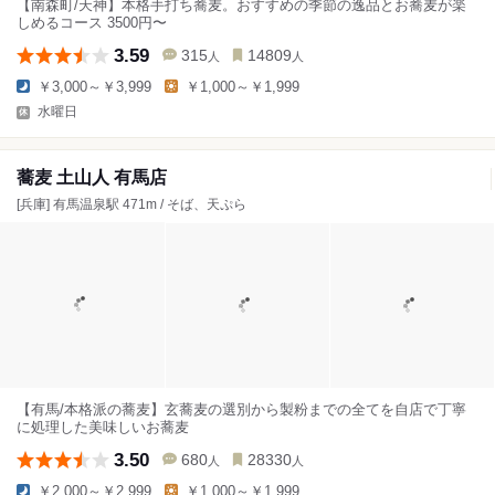
【南森町/天神】本格手打ち蕎麦。おすすめの季節の逸品とお蕎麦が楽
しめるコース 3500円〜
3.59
315
14809
人
人
￥3,000～￥3,999
￥1,000～￥1,999
水曜日
蕎麦 土山人 有馬店
[兵庫] 有馬温泉駅 471m / そば、天ぷら
【有馬/本格派の蕎麦】玄蕎麦の選別から製粉までの全てを自店で丁寧
に処理した美味しいお蕎麦
3.50
680
28330
人
人
￥2,000～￥2,999
￥1,000～￥1,999