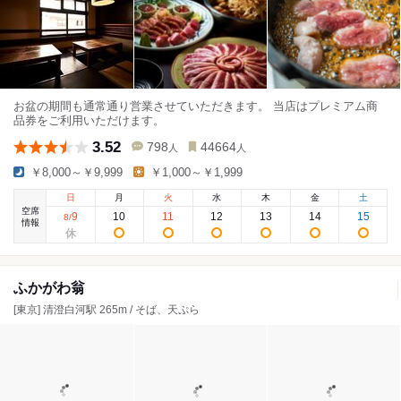
お盆の期間も通常通り営業させていただきます。 当店はプレミアム商
品券をご利用いただけます。
3.52
798
44664
人
人
￥8,000～￥9,999
￥1,000～￥1,999
日
月
火
水
木
金
土
空席
9
10
11
12
13
14
15
8
/
情報
ふかがわ翁
[東京] 清澄白河駅 265m / そば、天ぷら