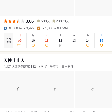
3.66
508
23070
人
人
￥3,000～￥3,999
￥1,000～￥1,999
日
月
火
水
木
金
土
空席
9
10
11
12
13
14
15
8
/
情報
天神 土山人
[大阪] 大阪天満宮駅 182m / そば、居酒屋、日本料理