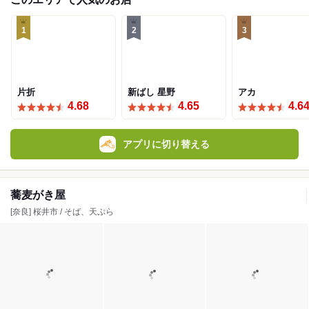
1
2
3
片折
新ばし 星野
アカ
4.68
4.65
4.6
アプリに切り替える
蕎麦がき屋
[奈良] 桜井市 / そば、天ぷら