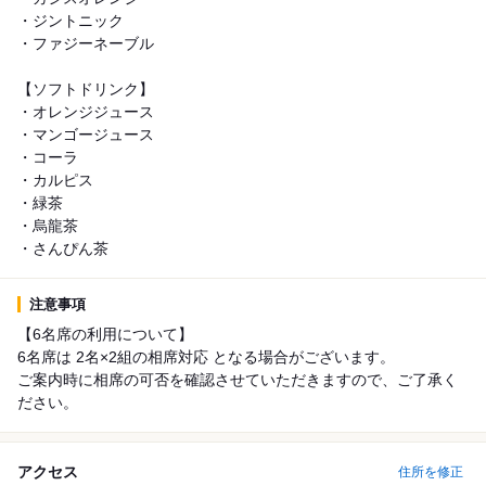
・ジントニック
・ファジーネーブル
【ソフトドリンク】
・オレンジジュース
・マンゴージュース
・コーラ
・カルピス
・緑茶
・烏龍茶
・さんぴん茶
注意事項
【6名席の利用について】
6名席は 2名×2組の相席対応 となる場合がございます。
ご案内時に相席の可否を確認させていただきますので、ご了承く
ださい。
アクセス
住所を修正