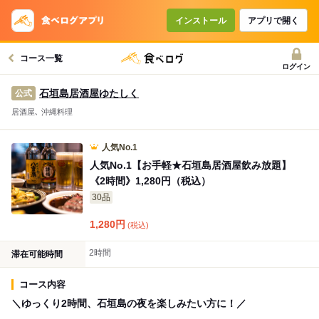
コースで使えるクーポン
戻る
インストール
アプリで開く
コース一覧
クーポンを利用せず予約する
ログイン
石垣島居酒屋ゆたしく
公式
居酒屋､ 沖縄料理
人気No.1
人気No.1【お手軽★石垣島居酒屋飲み放題】
《2時間》1,280円（税込）
30品
1,280
円
(税込)
2時間
滞在可能時間
コース内容
＼ゆっくり2時間、石垣島の夜を楽しみたい方に！／