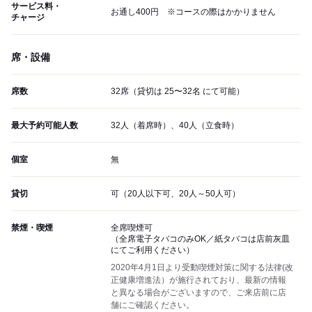
サービス料・
お通し400円 ※コースの際はかかりません
チャージ
席・設備
席数
32席（貸切は 25〜32名 にて可能）
最大予約可能人数
32人（着席時）、40人（立食時）
個室
無
貸切
可（20人以下可、20人～50人可）
禁煙・喫煙
全席喫煙可
（全席電子タバコのみOK／紙タバコは店前灰皿
にてご利用ください）
2020年4月1日より受動喫煙対策に関する法律(改
正健康増進法）が施行されており、最新の情報
と異なる場合がございますので、ご来店前に店
舗にご確認ください。