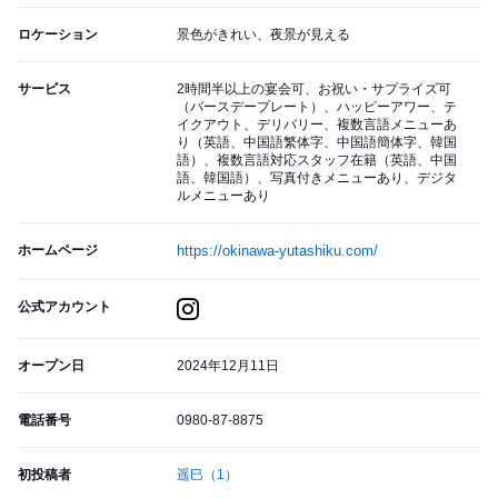
ロケーション
景色がきれい、夜景が見える
サービス
2時間半以上の宴会可、お祝い・サプライズ可
（バースデープレート）、ハッピーアワー、テ
イクアウト、デリバリー、複数言語メニューあ
り（英語、中国語繁体字、中国語簡体字、韓国
語）、複数言語対応スタッフ在籍（英語、中国
語、韓国語）、写真付きメニューあり、デジタ
ルメニューあり
ホームページ
https://okinawa-yutashiku.com/
公式アカウント
オープン日
2024年12月11日
電話番号
0980-87-8875
初投稿者
遥巳
（1）