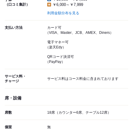
（口コミ集計）
￥6,000～￥7,999
利用金額分布を見る
支払い方法
カード可
（VISA、Master、JCB、AMEX、Diners）
電子マネー可
（楽天Edy）
QRコード決済可
（PayPay）
サービス料・
サービス料はコース料金に含まれております
チャージ
席・設備
席数
18席（カウンター6席、テーブル12席）
個室
無