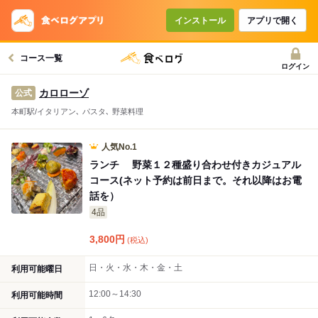
コースで使えるクーポン
戻る
インストール
アプリで開く
コース一覧
クーポンを利用せず予約する
ログイン
カロローゾ
公式
本町駅/イタリアン､ パスタ､ 野菜料理
人気No.1
ランチ 野菜１２種盛り合わせ付きカジュアル
コース(ネット予約は前日まで。それ以降はお電
話を）
4品
3,800
円
(税込)
日・火・水・木・金・土
利用可能曜日
12:00～14:30
利用可能時間