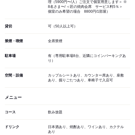
理（5900円〜/人）ご注文で個室用意します＞ ※
8名さま〜/ ＜匠の焼肉会席 サービス料5％＞
個室のみ希望の場合 8800円/1部屋）
貸切
可（50人以上可）
禁煙・喫煙
全席禁煙
駐車場
有（専用駐車場8台、近隣にコインパーキングあ
り）
空間・設備
カップルシートあり、カウンター席あり、座敷
あり、掘りごたつあり、車椅子で入店可
メニュー
コース
飲み放題
ドリンク
日本酒あり、焼酎あり、ワインあり、カクテル
あり