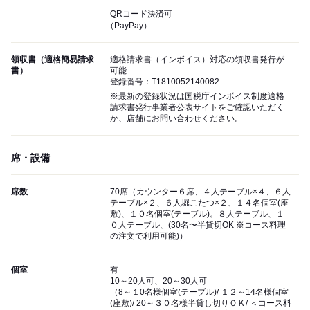
QRコード決済可
（PayPay）
領収書（適格簡易請求
適格請求書（インボイス）対応の領収書発行が
書）
可能
登録番号：T1810052140082
※最新の登録状況は国税庁インボイス制度適格
請求書発行事業者公表サイトをご確認いただく
か、店舗にお問い合わせください。
席・設備
席数
70席（カウンター６席、４人テーブル×４、６人
テーブル×２、６人堀こたつ×２、１４名個室(座
敷)、１０名個室(テーブル)。８人テーブル、１
０人テーブル、(30名〜半貸切OK ※コース料理
の注文で利用可能)）
個室
有
10～20人可、20～30人可
（8～１0名様個室(テーブル)/ １２～14名様個室
(座敷)/ 20～３０名様半貸し切りＯＫ/ ＜コース料