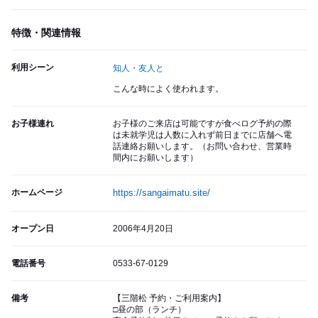
特徴・関連情報
利用シーン
知人・友人と
こんな時によく使われます。
お子様連れ
お子様のご来店は可能ですが食べログ予約の際
は未就学児は人数に入れず前日までに店舗へ電
話連絡お願いします。（お問い合わせ、営業時
間内にお願いします）
ホームページ
https://sangaimatu.site/
オープン日
2006年4月20日
電話番号
0533-67-0129
備考
【三階松 予約・ご利用案内】
□昼の部（ランチ）