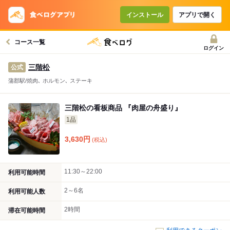
コースで使えるクーポン
戻る
インストール
アプリで開く
コース一覧
クーポンを利用せず予約する
ログイン
三階松
公式
蒲郡駅/焼肉､ ホルモン､ ステーキ
三階松の看板商品 『肉屋の舟盛り』
1品
3,630
円
(税込)
11:30～22:00
利用可能時間
2～6名
利用可能人数
2時間
滞在可能時間