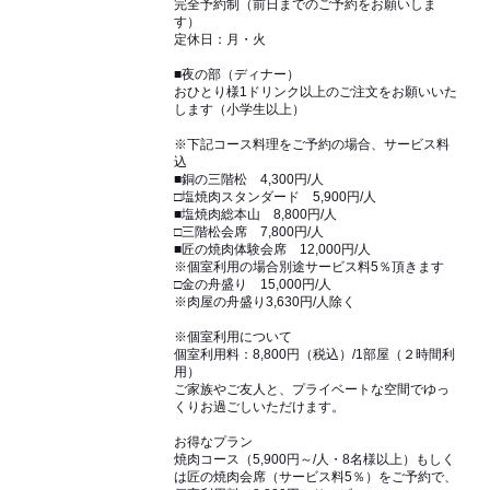
完全予約制（前日までのご予約をお願いしま
す）
定休日：月・火
■夜の部（ディナー）
おひとり様1ドリンク以上のご注文をお願いいた
します（小学生以上）
※下記コース料理をご予約の場合、サービス料
込
■銅の三階松 4,300円/人
□塩焼肉スタンダード 5,900円/人
■塩焼肉総本山 8,800円/人
□三階松会席 7,800円/人
■匠の焼肉体験会席 12,000円/人
※個室利用の場合別途サービス料5％頂きます
□金の舟盛り 15,000円/人
※肉屋の舟盛り3,630円/人除く
※個室利用について
個室利用料：8,800円（税込）/1部屋（２時間利
用）
ご家族やご友人と、プライベートな空間でゆっ
くりお過ごしいただけます。
お得なプラン
焼肉コース（5,900円～/人・8名様以上）もしく
は匠の焼肉会席（サービス料5％）をご予約で、