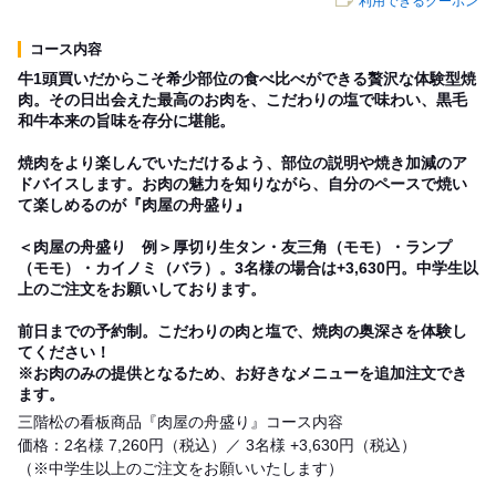
利用できるクーポン
コース内容
牛1頭買いだからこそ希少部位の食べ比べができる贅沢な体験型焼
肉。その日出会えた最高のお肉を、こだわりの塩で味わい、黒毛
和牛本来の旨味を存分に堪能。
焼肉をより楽しんでいただけるよう、部位の説明や焼き加減のア
ドバイスします。お肉の魅力を知りながら、自分のペースで焼い
て楽しめるのが『肉屋の舟盛り』
＜肉屋の舟盛り 例＞厚切り生タン・友三角（モモ）・ランプ
（モモ）・カイノミ（バラ）。3名様の場合は+3,630円。中学生以
上のご注文をお願いしております。
前日までの予約制。こだわりの肉と塩で、焼肉の奥深さを体験し
てください！
※お肉のみの提供となるため、お好きなメニューを追加注文でき
ます。
三階松の看板商品『肉屋の舟盛り』コース内容
価格：2名様 7,260円（税込）／ 3名様 +3,630円（税込）
（※中学生以上のご注文をお願いいたします）