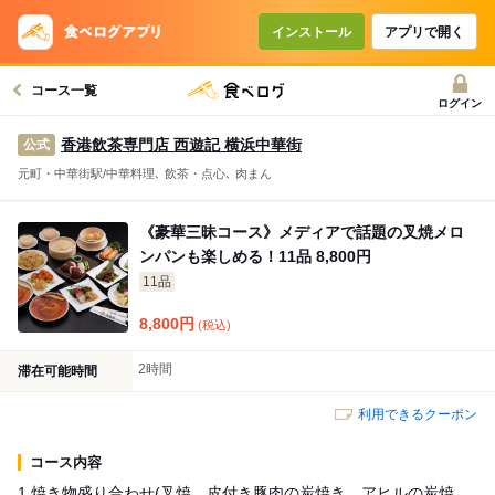
コースで使えるクーポン
戻る
インストール
アプリで開く
コース一覧
クーポンを利用せず予約する
ログイン
香港飲茶専門店 西遊記 横浜中華街
公式
元町・中華街駅/中華料理､ 飲茶・点心､ 肉まん
《豪華三昧コース》メディアで話題の叉焼メロ
ンパンも楽しめる！11品 8,800円
11品
8,800
円
(税込)
2時間
滞在可能時間
利用できるクーポン
コース内容
1.焼き物盛り合わせ(叉焼、皮付き豚肉の炭焼き、アヒルの炭焼