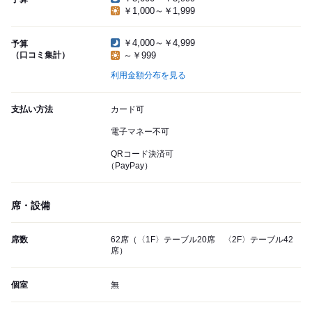
￥1,000～￥1,999
￥4,000～￥4,999
予算
（口コミ集計）
～￥999
利用金額分布を見る
支払い方法
カード可
電子マネー不可
QRコード決済可
（PayPay）
席・設備
席数
62席（〈1F〉テーブル20席 〈2F〉テーブル42
席）
個室
無