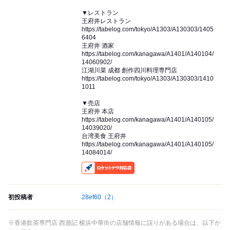
▼レストラン
王府井レストラン
https://tabelog.com/tokyo/A1303/A130303/1405
6404
王府井 酒家
https://tabelog.com/kanagawa/A1401/A140104/
14060902/
江湖川菜 成都 創作四川料理専門店
https://tabelog.com/tokyo/A1303/A130303/1410
1011
▼売店
王府井 本店
https://tabelog.com/kanagawa/A1401/A140105/
14039020/
台湾美食 王府井
https://tabelog.com/kanagawa/A1401/A140105/
14084014/
RocketNow
初投稿者
28ef60
（2）
※香港飲茶専門店 西遊記 横浜中華街の店舗情報に誤りがある場合は、以下か