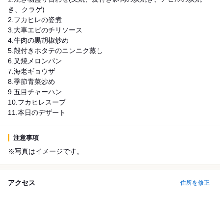
き、クラゲ)
2.フカヒレの姿煮
3.大車エビのチリソース
4.牛肉の黒胡椒炒め
5.殻付きホタテのニンニク蒸し
6.叉焼メロンパン
7.海老ギョウザ
8.季節青菜炒め
9.五目チャーハン
10.フカヒレスープ
11.本日のデザート
注意事項
※写真はイメージです。
アクセス
住所を修正