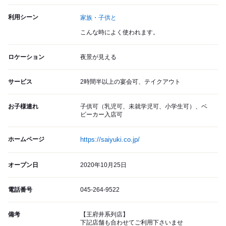
利用シーン
家族・子供と
こんな時によく使われます。
ロケーション
夜景が見える
サービス
2時間半以上の宴会可、テイクアウト
お子様連れ
子供可（乳児可、未就学児可、小学生可）、ベ
ビーカー入店可
ホームページ
https://saiyuki.co.jp/
オープン日
2020年10月25日
電話番号
045-264-9522
備考
【王府井系列店】
下記店舗も合わせてご利用下さいませ