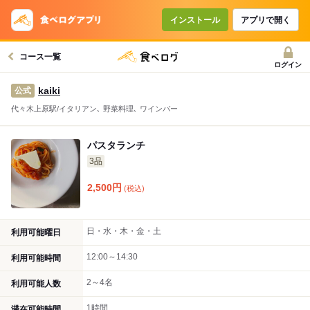
コースで使えるクーポン
戻る
インストール
アプリで開く
コース一覧
クーポンを利用せず予約する
ログイン
kaiki
公式
代々木上原駅/イタリアン､ 野菜料理､ ワインバー
パスタランチ
3品
2,500
円
(税込)
日・水・木・金・土
利用可能曜日
12:00～14:30
利用可能時間
2～4名
利用可能人数
1時間
滞在可能時間