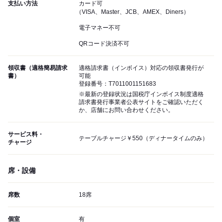
支払い方法
カード可
（VISA、Master、JCB、AMEX、Diners）
電子マネー不可
QRコード決済不可
領収書（適格簡易請求
適格請求書（インボイス）対応の領収書発行が
書）
可能
登録番号：T7011001151683
※最新の登録状況は国税庁インボイス制度適格
請求書発行事業者公表サイトをご確認いただく
か、店舗にお問い合わせください。
サービス料・
テーブルチャージ￥550（ディナータイムのみ）
チャージ
席・設備
席数
18席
個室
有