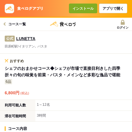
コースで使えるクーポン
戻る
インストール
アプリで開く
コース一覧
クーポンを利用せず予約する
ログイン
LUNETTA
公式
田原町駅/イタリアン､ パスタ
おすすめ
シェフのおまかせコース◆シェフが市場で直接目利きした四季
折々の旬の味覚を前菜・パスタ・メインなど多彩な逸品で堪能
6品
6,800
円
(税込)
1～12名
利用可能人数
3時間
滞在可能時間
コース内容