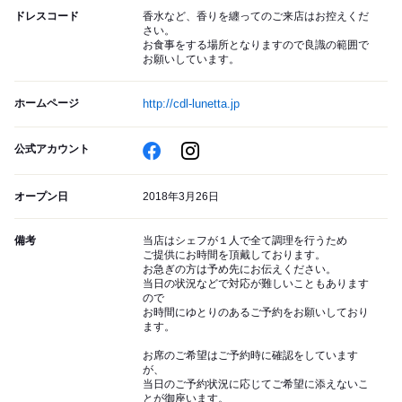
ドレスコード
香水など、香りを纏ってのご来店はお控えくだ
さい。
お食事をする場所となりますので良識の範囲で
お願いしています。
ホームページ
http://cdl-lunetta.jp
公式アカウント
オープン日
2018年3月26日
備考
当店はシェフが１人で全て調理を行うため
ご提供にお時間を頂戴しております。
お急ぎの方は予め先にお伝えください。
当日の状況などで対応が難しいこともあります
ので
お時間にゆとりのあるご予約をお願いしており
ます。
お席のご希望はご予約時に確認をしています
が、
当日のご予約状況に応じてご希望に添えないこ
とが御座います。