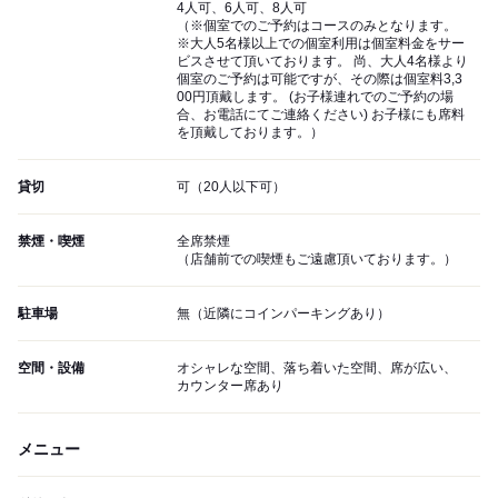
4人可、6人可、8人可
（※個室でのご予約はコースのみとなります。
※大人5名様以上での個室利用は個室料金をサー
ビスさせて頂いております。 尚、大人4名様より
個室のご予約は可能ですが、その際は個室料3,3
00円頂戴します。 (お子様連れでのご予約の場
合、お電話にてご連絡ください) お子様にも席料
を頂戴しております。）
貸切
可（20人以下可）
禁煙・喫煙
全席禁煙
（店舗前での喫煙もご遠慮頂いております。）
駐車場
無（近隣にコインパーキングあり）
空間・設備
オシャレな空間、落ち着いた空間、席が広い、
カウンター席あり
メニュー