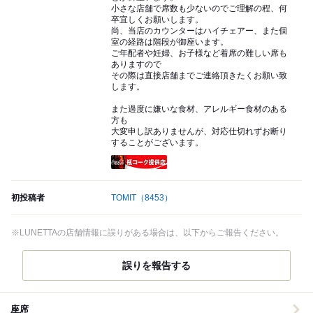
小さな店舗で席数も少ないのでご理解の程、何
卒宜しくお願いします。
尚、当店のカウンターはハイチェアー、また個
室の経路は階段が御座います。
ご年配者や妊婦、お子様など着席の難しい席も
ありますので
その際は直接店舗までご連絡頂きたくお願い致
します。
また過度に嫌いな食材、アレルギー食材のある
方も
大変申し訳ありませんが、対応仕切れずお断り
することがございます。
瓶コーク提供店
初投稿者
TOMIT
（8453）
※LUNETTAの店舗情報に誤りがある場合は、以下からご報告ください。
誤りを報告する
座席