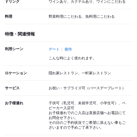
ドリンク
ワインあり、カクテルあり、ワインにこだわる
料理
野菜料理にこだわる、魚料理にこだわる
特徴・関連情報
利用シーン
デート
接待
こんな時によく使われます。
ロケーション
隠れ家レストラン、一軒家レストラン
サービス
お祝い・サプライズ可（バースデープレート）
お子様連れ
子供可（乳児可、未就学児可、小学生可）、ベ
ビーカー入店可
お子様連れでのご入店は直接店舗へお電話にて
お問合せ下さい。
その日のご予約状況でご希望に添えない事もご
ざいますので予めご了承下さい。