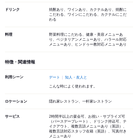
ドリンク
焼酎あり、ワインあり、カクテルあり、焼酎に
こだわる、ワインにこだわる、カクテルにこだ
わる
料理
野菜料理にこだわる、健康・美容メニューあ
り、ベジタリアンメニューあり、ハラール対応
メニューあり、ヒンドゥー教対応メニューあり
特徴・関連情報
利用シーン
デート
知人・友人と
こんな時によく使われます。
ロケーション
隠れ家レストラン、一軒家レストラン
サービス
2時間半以上の宴会可、お祝い・サプライズ可
（バースデープレート）、ドリンク持込可、テ
イクアウト、複数言語メニューあり（英語）、
複数言語対応スタッフ在籍（英語）、写真付き
メニューあり