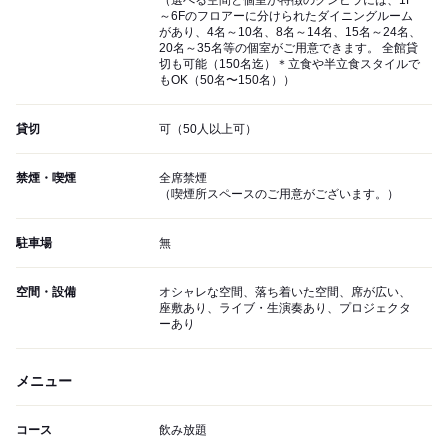
（選べる空間と個室が特徴のクンビラには、1F
～6Fのフロアーに分けられたダイニングルーム
があり、4名～10名、8名～14名、15名～24名、
20名～35名等の個室がご用意できます。 全館貸
切も可能（150名迄）＊立食や半立食スタイルで
もOK（50名〜150名））
貸切
可（50人以上可）
禁煙・喫煙
全席禁煙
（喫煙所スペースのご用意がございます。）
駐車場
無
空間・設備
オシャレな空間、落ち着いた空間、席が広い、
座敷あり、ライブ・生演奏あり、プロジェクタ
ーあり
メニュー
コース
飲み放題