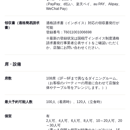
（PayPay、d払い、楽天ペイ、au PAY、Alipay、
WeChat Pay）
領収書（適格簡易請求
適格請求書（インボイス）対応の領収書発行が
書）
可能
登録番号：T6011001006698
※最新の登録状況は国税庁インボイス制度適格
請求書発行事業者公表サイトをご確認いただく
か、店舗にお問い合わせください。
席・設備
席数
108席（1F～6Fまで異なるダイニングルーム。
（お客様のパーティーの用途に合わせて店舗全
体やテーブル等をアレンジします。））
最大予約可能人数
100人（着席時）、120人（立食時）
個室
有
2人可、4人可、6人可、8人可、10～20人可、20
～30人可