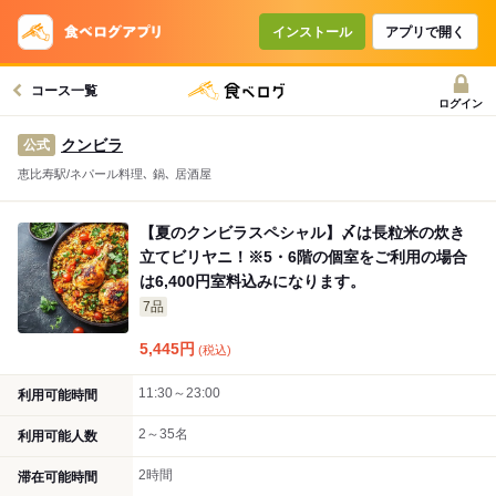
コースで使えるクーポン
戻る
インストール
アプリで開く
コース一覧
クーポンを利用せず予約する
ログイン
クンビラ
公式
恵比寿駅/ネパール料理､ 鍋､ 居酒屋
【夏のクンビラスペシャル】〆は長粒米の炊き
立てビリヤニ！※5・6階の個室をご利用の場合
は6,400円室料込みになります。
7品
5,445
円
(税込)
11:30～23:00
利用可能時間
2～35名
利用可能人数
2時間
滞在可能時間