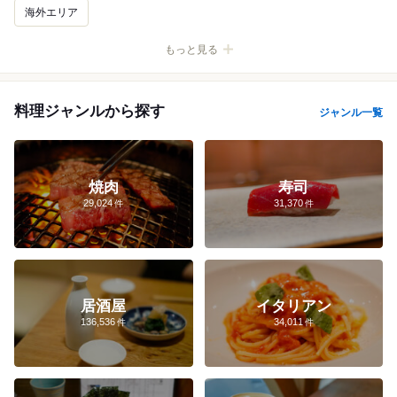
海外エリア
新宿
渋谷
池袋
銀座
表参道
浅草
吉祥寺
上野
料理ジャンルから探す
ジャンル一覧
恵比寿
有楽町
原宿
築地
秋葉原
品川
六本木
新橋
日本橋
代官山
麻布十番
飯田橋
中目黒
五反田
東京
自由が丘
丸の内
御茶ノ水
神楽坂
下北沢
焼肉
寿司
29,024
31,370
梅田
難波
京都
大宮
名古屋
すすきの
天神
横浜
桜木町
みなとみらい
元町・中華街
居酒屋
イタリアン
136,536
34,011
新宿×ランチ
渋谷×ラーメン
渋谷×居酒屋
銀座×ランチ