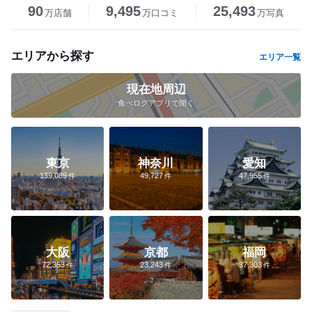
90
9,495
25,493
万店舗
万口コミ
万写真
エリアから探す
エリア一覧
現在地周辺
食べログアプリで開く
東京
神奈川
愛知
139,089
49,727
47,955
大阪
京都
福岡
72,353
23,243
37,303