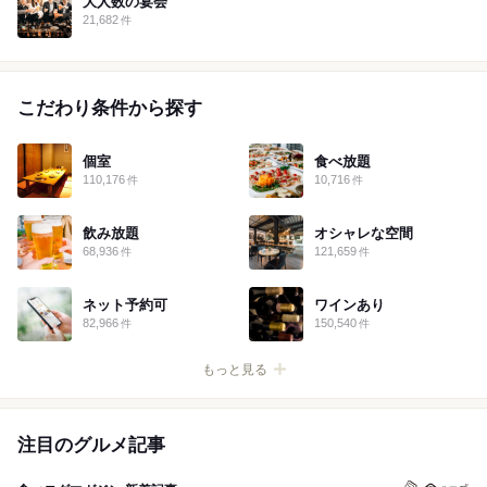
大人数の宴会
21,682
件
こだわり条件から探す
個室
食べ放題
110,176
10,716
件
件
飲み放題
オシャレな空間
68,936
121,659
件
件
ネット予約可
ワインあり
82,966
150,540
件
件
注目のグルメ記事