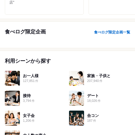
店"
滋賀
京都
大阪
兵庫
奈良
和歌山
食べログ限定企画
食べログ限定企画一覧
鳥取
島根
岡山
広島
山口
徳島
香川
愛媛
高知
利用シーンから探す
福岡
佐賀
長崎
熊本
大分
宮崎
鹿児島
沖縄
お一人様
家族・子供と
127,851
207,940
件
件
接待
デート
3,794
18,026
件
件
女子会
合コン
1,206
187
件
件