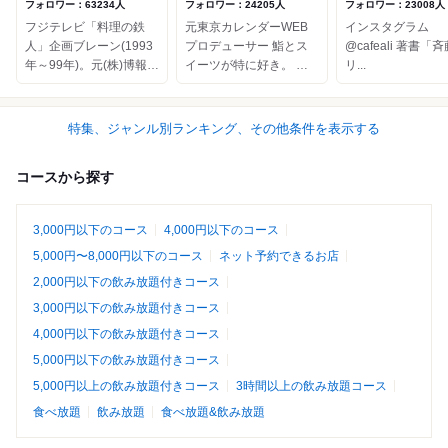
フォロワー：63234人
フォロワー：24205人
フォロワー：23008人
フジテレビ「料理の鉄
元東京カレンダーWEB
インスタグラム
人」企画ブレーン(1993
プロデューサー 鮨とス
@cafeali 著書「斉藤ア
年～99年)。元(株)博報
イーツが特に好き。 ワ
リ...
堂。 現在は、渋谷区
インが飲めないがヘネシ
CFO（Chief Food Offic...
ーとディケムが好き。
麻布十番在住歴...
特集、ジャンル別ランキング、その他条件を表示する
コースから探す
3,000円以下のコース
4,000円以下のコース
5,000円〜8,000円以下のコース
ネット予約できるお店
2,000円以下の飲み放題付きコース
3,000円以下の飲み放題付きコース
4,000円以下の飲み放題付きコース
5,000円以下の飲み放題付きコース
5,000円以上の飲み放題付きコース
3時間以上の飲み放題コース
食べ放題
飲み放題
食べ放題&飲み放題