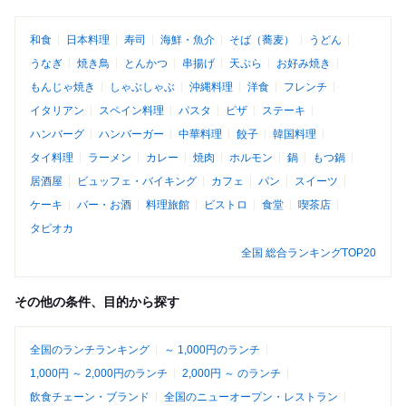
和食
日本料理
寿司
海鮮・魚介
そば（蕎麦）
うどん
うなぎ
焼き鳥
とんかつ
串揚げ
天ぷら
お好み焼き
もんじゃ焼き
しゃぶしゃぶ
沖縄料理
洋食
フレンチ
イタリアン
スペイン料理
パスタ
ピザ
ステーキ
ハンバーグ
ハンバーガー
中華料理
餃子
韓国料理
タイ料理
ラーメン
カレー
焼肉
ホルモン
鍋
もつ鍋
居酒屋
ビュッフェ・バイキング
カフェ
パン
スイーツ
ケーキ
バー・お酒
料理旅館
ビストロ
食堂
喫茶店
タピオカ
全国 総合ランキングTOP20
その他の条件、目的から探す
全国のランチランキング
～ 1,000円のランチ
1,000円 ～ 2,000円のランチ
2,000円 ～ のランチ
飲食チェーン・ブランド
全国のニューオープン・レストラン