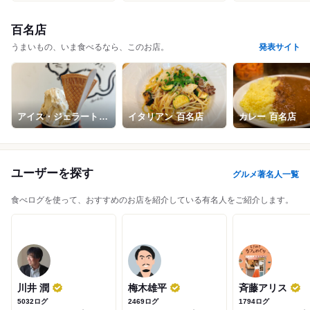
百名店
うまいもの、いま食べるなら、このお店。
発表サイト
味満ん
焼鳥 ひげぼうず
登喜和鮨
焼肉 静龍苑
パルコ フィエラ
すし みむろ
海鮮
焼き鳥・串焼・鳥料理
寿司
焼肉
イタリアン
寿司
4.25
4.09
4.38
4.31
4.42
4.05
アイス・ジェラート
イタリアン
百名店
カレー
百名店
百名店
ユーザーを探す
グルメ著名人一覧
食べログを使って、おすすめのお店を紹介している有名人をご紹介します。
川井 潤
梅木雄平
斉藤アリス
5032ログ
2469ログ
1794ログ