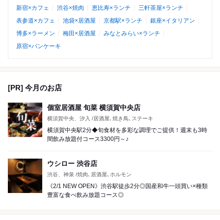
新宿×カフェ
渋谷×焼肉
恵比寿×ランチ
三軒茶屋×ランチ
表参道×カフェ
池袋×居酒屋
京都駅×ランチ
銀座×イタリアン
博多×ラーメン
梅田×居酒屋
みなとみらい×ランチ
原宿×パンケーキ
[PR] 今月のお店
個室居酒屋 旬菜 横須賀中央店
横須賀中央、汐入 /居酒屋､焼き鳥､ステーキ
横須賀中央駅2分◆旬食材を多彩な調理でご提供！週末も3時
間飲み放題付コース3300円～♪
ウシロー 渋谷店
渋谷、神泉 /焼肉､居酒屋､ホルモン
《2/1 NEW OPEN》渋谷駅徒歩2分◎国産和牛一頭買い×種類
豊富な食べ飲み放題コース◎