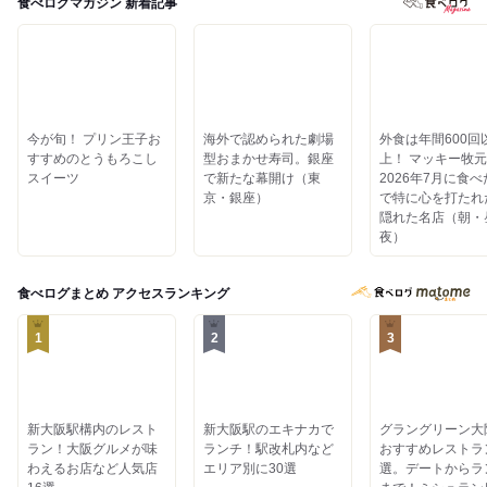
食べログマガジン 新着記事
今が旬！ プリン王子お
海外で認められた劇場
外食は年間600回
すすめのとうもろこし
型おまかせ寿司。銀座
上！ マッキー牧
スイーツ
で新たな幕開け（東
2026年7月に食
京・銀座）
で特に心を打たれ
隠れた名店（朝・
夜）
食べログまとめ
アクセスランキング
1
2
3
新大阪駅構内のレスト
新大阪駅のエキナカで
グラングリーン大
ラン！大阪グルメが味
ランチ！駅改札内など
おすすめレストラ
わえるお店など人気店
エリア別に30選
選。デートからラ