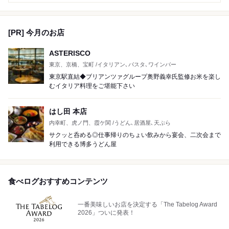
[PR] 今月のお店
ASTERISCO
東京、京橋、宝町 /イタリアン､パスタ､ワインバー
東京駅直結◆ブリアンツァグループ奥野義幸氏監修お米を楽し
むイタリア料理をご堪能下さい
はし田 本店
内幸町、虎ノ門、霞ケ関 /うどん､居酒屋､天ぷら
サクッと呑める◎仕事帰りのちょい飲みから宴会、二次会まで
利用できる博多うどん屋
食べログおすすめコンテンツ
一番美味しいお店を決定する「The Tabelog Award
2026」ついに発表！