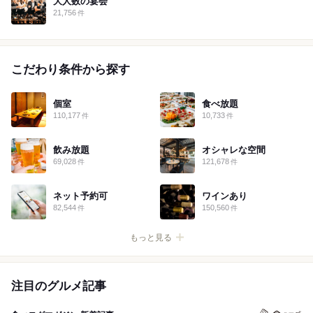
大人数の宴会
21,756
件
こだわり条件から探す
個室
食べ放題
110,177
10,733
件
件
飲み放題
オシャレな空間
69,028
121,678
件
件
ネット予約可
ワインあり
82,544
150,560
件
件
注目のグルメ記事