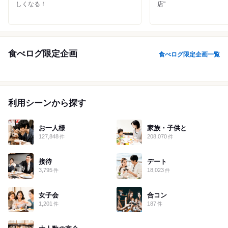
しくなる！
店"
滋賀
京都
大阪
兵庫
奈良
和歌山
食べログ限定企画
食べログ限定企画一覧
鳥取
島根
岡山
広島
山口
徳島
香川
愛媛
高知
利用シーンから探す
福岡
佐賀
長崎
熊本
大分
宮崎
鹿児島
沖縄
お一人様
家族・子供と
127,848
208,070
件
件
接待
デート
3,795
18,023
件
件
女子会
合コン
1,201
187
件
件