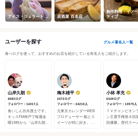
うなぎ・あなご
寿司
寿司
寿司
中華料理
そば
4.44
4.21
4.45
4.1
4.34
3.98
創作料理・イノ
アイス・ジェラート
居酒屋
百名店
ティブ
百名店
百名店
ユーザーを探す
グルメ著名人一覧
食べログを使って、おすすめのお店を紹介している有名人をご紹介します。
山岸久朗
梅木雄平
小林 孝充
4082ログ
2472ログ
6349ログ
フォロワー：14317人
フォロワー：24210人
フォロワー：13575人
食いしん坊弁護士です。
元東京カレンダーWEB
ＴＶチャンピオン
キッスFM神戸で毎週金
プロデューサー 鮨とス
ン王選手権第８回
曜19時から「山岸久朗の
イーツが特に好き。 ワ
回優勝。歴代ラー
コレってどうなんです
インが飲めないがヘネシ
によるラーメン大
か！？」のサウンドクル
ーとディケムが好き。
戦で優勝し初代ラ