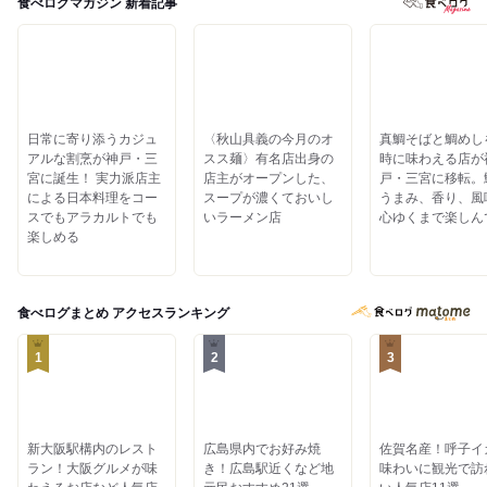
食べログマガジン 新着記事
日常に寄り添うカジュ
〈秋山具義の今月のオ
真鯛そばと鯛めし
アルな割烹が神戸・三
スス麺〉有名店出身の
時に味わえる店が
宮に誕生！ 実力派店主
店主がオープンした、
戸・三宮に移転。
による日本料理をコー
スープが濃くておいし
うまみ、香り、風
スでもアラカルトでも
いラーメン店
心ゆくまで楽しん
楽しめる
食べログまとめ
アクセスランキング
1
2
3
新大阪駅構内のレスト
広島県内でお好み焼
佐賀名産！呼子イ
ラン！大阪グルメが味
き！広島駅近くなど地
味わいに観光で訪