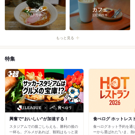
表参道×ランチ
新宿×ラーメン
池袋×焼肉
六本木×ランチ
ラーメン
カフェ
神保町×カレー
新宿×焼肉
池袋×ラーメン
鎌倉×ランチ
52,370
131,699
銀座×寿司
新宿×居酒屋
渋谷×ランチ
池袋×ランチ
北海道
青森
秋田
山形
岩手
宮城
福島
特集
茨城
栃木
群馬
埼玉
千葉
東京
神奈川
新潟
富山
石川
福井
山梨
長野
岐阜
静岡
愛知
興奮で"おいしい"が加速する！
食べログ ホットレストラ
三重
スタジアムでの腹ごしらえも、勝利の後の
食べログネット予約を通
一杯も。グルメがあれば、観戦はもっと楽
ーから選ばれた"いま、