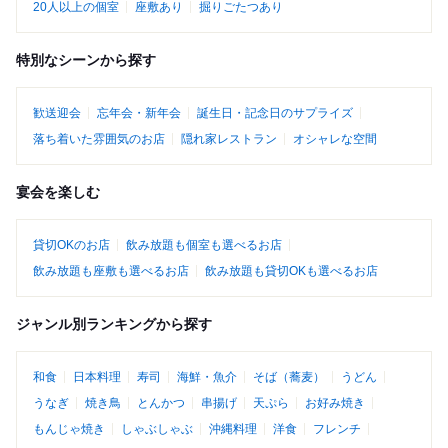
20人以上の個室
座敷あり
掘りごたつあり
特別なシーンから探す
歓送迎会
忘年会・新年会
誕生日・記念日のサプライズ
落ち着いた雰囲気のお店
隠れ家レストラン
オシャレな空間
宴会を楽しむ
貸切OKのお店
飲み放題も個室も選べるお店
飲み放題も座敷も選べるお店
飲み放題も貸切OKも選べるお店
ジャンル別ランキングから探す
和食
日本料理
寿司
海鮮・魚介
そば（蕎麦）
うどん
うなぎ
焼き鳥
とんかつ
串揚げ
天ぷら
お好み焼き
もんじゃ焼き
しゃぶしゃぶ
沖縄料理
洋食
フレンチ