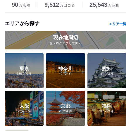
90
9,512
25,543
万店舗
万口コミ
万写真
エリアから探す
エリア一覧
現在地周辺
食べログアプリで開く
東京
神奈川
愛知
139,100
49,724
47,923
大阪
京都
福岡
72,407
23,254
37,279