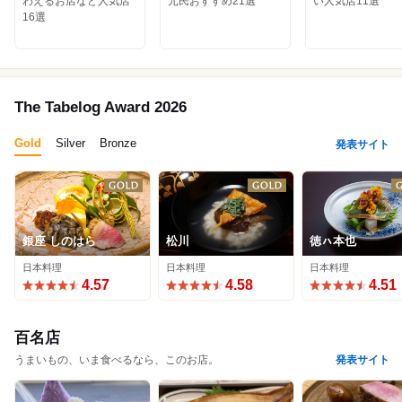
わえるお店など人気店
元民おすすめ21選
い人気店11選
16選
The Tabelog Award 2026
Gold
Silver
Bronze
発表サイト
銀座 しのはら
松川
徳ㇵ本也
日本料理
日本料理
日本料理
4.57
4.58
4.51
百名店
うまいもの、いま食べるなら、このお店。
発表サイト
かぶと
鮨 唐島
くるますし
鮨 しょう太
わさ
赤間茶屋 あ三五