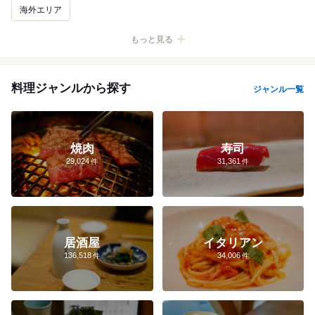
海外エリア
新宿
渋谷
池袋
銀座
表参道
浅草
吉祥寺
上野
料理ジャンルから探す
ジャンル一覧
恵比寿
有楽町
原宿
築地
秋葉原
品川
六本木
新橋
日本橋
代官山
麻布十番
飯田橋
中目黒
五反田
東京
自由が丘
丸の内
御茶ノ水
神楽坂
下北沢
焼肉
寿司
29,024
31,361
梅田
難波
京都
大宮
名古屋
すすきの
天神
横浜
桜木町
みなとみらい
元町・中華街
居酒屋
イタリアン
136,518
34,006
新宿×ランチ
渋谷×ラーメン
渋谷×居酒屋
銀座×ランチ