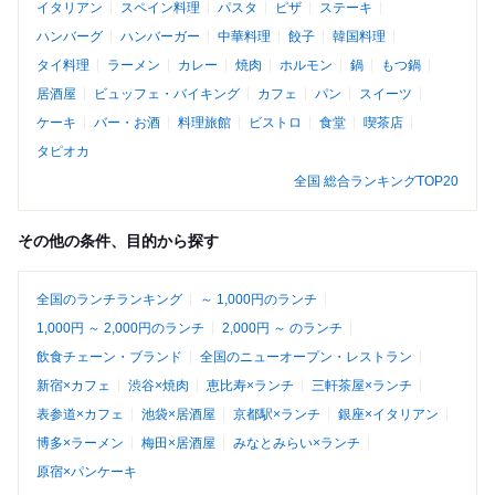
イタリアン
スペイン料理
パスタ
ピザ
ステーキ
ハンバーグ
ハンバーガー
中華料理
餃子
韓国料理
タイ料理
ラーメン
カレー
焼肉
ホルモン
鍋
もつ鍋
居酒屋
ビュッフェ・バイキング
カフェ
パン
スイーツ
ケーキ
バー・お酒
料理旅館
ビストロ
食堂
喫茶店
タピオカ
全国 総合ランキングTOP20
その他の条件、目的から探す
全国のランチランキング
～ 1,000円のランチ
1,000円 ～ 2,000円のランチ
2,000円 ～ のランチ
飲食チェーン・ブランド
全国のニューオープン・レストラン
新宿×カフェ
渋谷×焼肉
恵比寿×ランチ
三軒茶屋×ランチ
表参道×カフェ
池袋×居酒屋
京都駅×ランチ
銀座×イタリアン
博多×ラーメン
梅田×居酒屋
みなとみらい×ランチ
原宿×パンケーキ