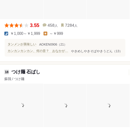
3.55
458
7284
人
人
￥1,000～￥1,999
～￥999
タンメンが美味しい
AOKEN0906（21）
カンカンカンカン、何の音？ おなかが減る音。
やきめしやきそばやきうどん（13）
つけ麺 石ばし
18
蘇我 / つけ麺