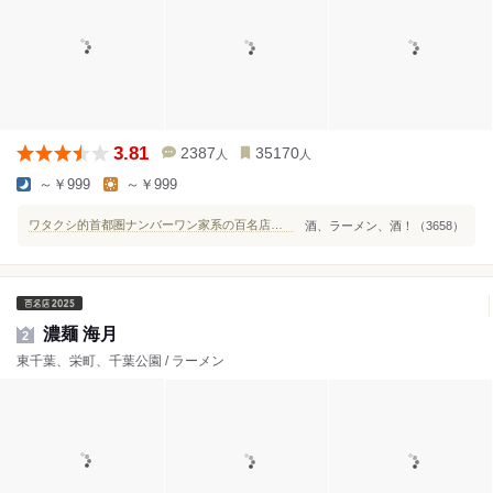
3.81
2387
35170
人
人
～￥999
～￥999
ワタクシ的首都圏ナンバーワン家系の百名店、ラーメン杉田家千葉祐光店へ♪
酒、ラーメン、酒！（3658）
濃麺 海月
2
東千葉、栄町、千葉公園 / ラーメン