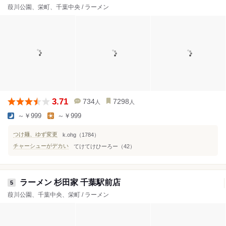
葭川公園、栄町、千葉中央 / ラーメン
3.71
734
7298
人
人
～￥999
～￥999
つけ麺、ゆず変更
k.ohg（1784）
チャーシューがデカい
てけてけひーろー（42）
ラーメン 杉田家 千葉駅前店
5
葭川公園、千葉中央、栄町 / ラーメン