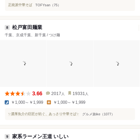
正統派中華そば
TOFYsan（75）
松戸富田麺業
8
千葉、京成千葉、新千葉 / つけ麺
3.66
2017
19331
人
人
￥1,000～￥1,999
￥1,000～￥1,999
✨濃厚魚介の巨匠が紡ぐ、あっさり中華そば✨
グルメ旅ike（1077）
家系ラーメン王道 いしい
9