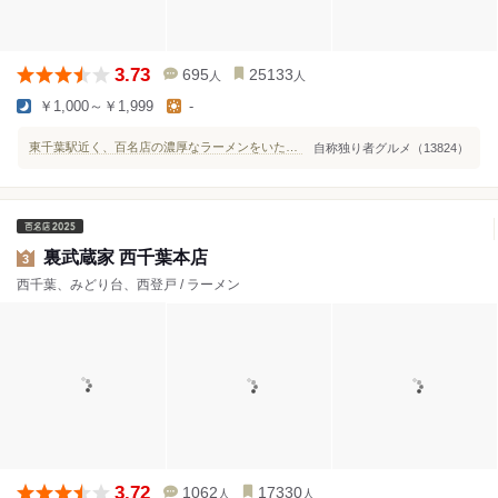
3.73
695
25133
人
人
￥1,000～￥1,999
-
東千葉駅近く、百名店の濃厚なラーメンをいただきました( ｀ー´)ノ
自称独り者グルメ（13824）
裏武蔵家 西千葉本店
3
西千葉、みどり台、西登戸 / ラーメン
3.72
1062
17330
人
人