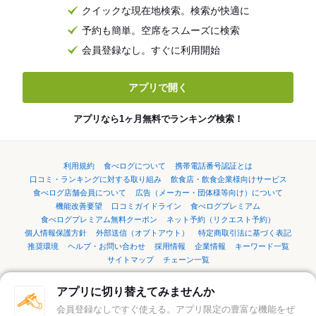
クイックな現在地検索。検索が快適に
予約も簡単。空席をスムーズに検索
会員登録なし。すぐに利用開始
アプリで開く
アプリなら1ヶ月無料でランキング検索！
利用規約
食べログについて
携帯電話番号認証とは
口コミ・ランキングに対する取り組み
飲食店・飲食企業様向けサービス
食べログ店舗会員について
広告（メーカー・団体様等向け）について
機能改善要望
口コミガイドライン
食べログプレミアム
食べログプレミアム無料クーポン
ネット予約（リクエスト予約）
個人情報保護方針
外部送信（オプトアウト）
特定商取引法に基づく表記
推奨環境
ヘルプ・お問い合わせ
採用情報
企業情報
キーワード一覧
サイトマップ
チェーン一覧
アプリに切り替えてみませんか
言語：
English
简体中文
繁體中文
한국어
日本語
会員登録なしですぐ使える。アプリ限定の豊富な機能をぜ