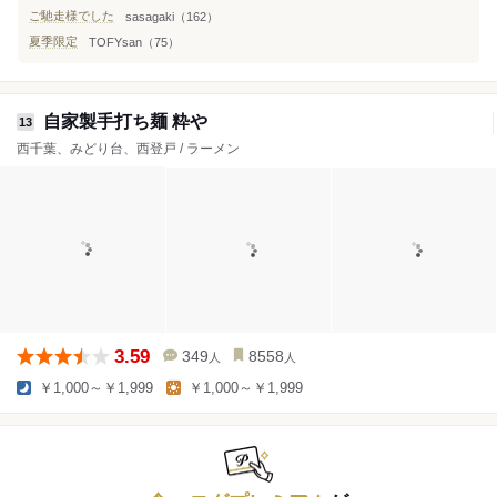
ご馳走様でした
sasagaki（162）
夏季限定
TOFYsan（75）
自家製手打ち麺 粋や
13
西千葉、みどり台、西登戸 / ラーメン
3.59
349
8558
人
人
￥1,000～￥1,999
￥1,000～￥1,999