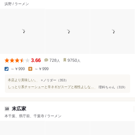
浜野 / ラーメン
3.66
728
9750
人
人
～￥999
～￥999
本店より美味しい。
⭐️ノリダー（353）
しっとり系チャーシューと辛ネギがスープと相性よしなネギチャーシュー麺！
理科ちゃん（319）
末広家
10
本千葉、県庁前、千葉寺 / ラーメン