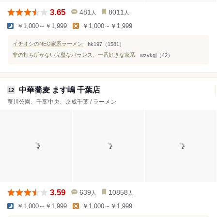
3.65
481
8011
人
人
￥1,000～￥1,999
￥1,000～￥1,999
イチオシのNEO家系ラーメン
hk197（1581）
非の打ち所がない完璧なバランス、一番好きな家系
wzvkgj（42）
中華蕎麦 ます嶋 千葉店
12
葭川公園、千葉中央、京成千葉 / ラーメン
3.59
639
10858
人
人
￥1,000～￥1,999
￥1,000～￥1,999