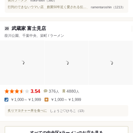
長州ラーメン
voke-teen（360）
行列のできないウマい店 創業50年近く愛される伝統の長州ラーメン
ramentaroshin（1213）
武蔵家 富士見店
20
葭川公園、千葉中央、栄町 / ラーメン
3.54
376
4880
人
人
￥1,000～￥1,999
￥1,000～￥1,999
炙りマヨチャー丼を食べに
しょうご♡ひろこ（13）
すべての中央区×ラーメンのお店を見る