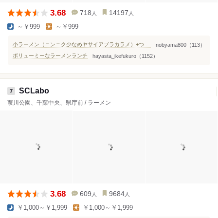
3.68
718
14197
人
人
～￥999
～￥999
小ラーメン（ニンニク少なめヤサイアブラカラメ）+つけ麺
nobyama800（113）
ボリューミーなラーメンランチ
hayasta_ikefukuro（1152）
SCLabo
7
葭川公園、千葉中央、県庁前 / ラーメン
3.68
609
9684
人
人
￥1,000～￥1,999
￥1,000～￥1,999