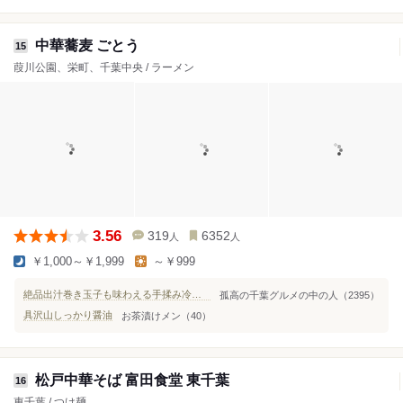
中華蕎麦 ごとう
15
葭川公園、栄町、千葉中央 / ラーメン
3.56
319
6352
人
人
￥1,000～￥1,999
～￥999
絶品出汁巻き玉子も味わえる手揉み冷やし中華
孤高の千葉グルメの中の人（2395）
具沢山しっかり醤油
お茶漬けメン（40）
松戸中華そば 富田食堂 東千葉
16
東千葉 / つけ麺