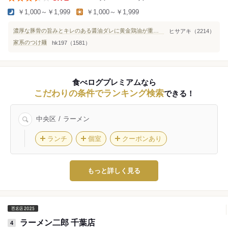
￥1,000～￥1,999
￥1,000～￥1,999
濃厚な豚骨の旨みとキレのある醤油ダレに黄金鶏油が重なったパンチあるつけ汁に冷水で〆られた酒井製麺中太麺が旨い！
ヒサアキ（2214）
家系のつけ麺
hk197（1581）
食べログプレミアムなら
こだわりの条件でランキング検索
できる！
中央区
ラーメン
ランチ
個室
クーポンあり
もっと詳しく見る
ラーメン二郎 千葉店
4