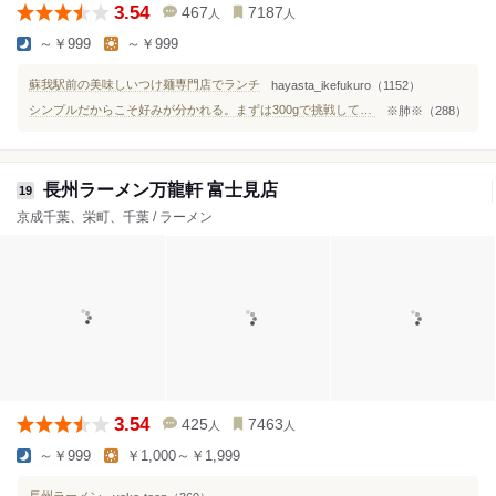
3.54
467
7187
人
人
～￥999
～￥999
蘇我駅前の美味しいつけ麺専門店でランチ
hayasta_ikefukuro（1152）
シンプルだからこそ好みが分かれる。まずは300gで挑戦してみました
※肺※（288）
長州ラーメン万龍軒 富士見店
19
京成千葉、栄町、千葉 / ラーメン
3.54
425
7463
人
人
～￥999
￥1,000～￥1,999