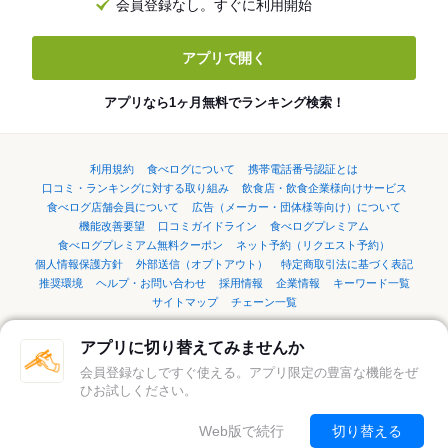
会員登録なし。すぐに利用開始
アプリで開く
アプリなら1ヶ月無料でランキング検索！
利用規約
食べログについて
携帯電話番号認証とは
口コミ・ランキングに対する取り組み
飲食店・飲食企業様向けサービス
食べログ店舗会員について
広告（メーカー・団体様等向け）について
機能改善要望
口コミガイドライン
食べログプレミアム
食べログプレミアム無料クーポン
ネット予約（リクエスト予約）
個人情報保護方針
外部送信（オプトアウト）
特定商取引法に基づく表記
推奨環境
ヘルプ・お問い合わせ
採用情報
企業情報
キーワード一覧
サイトマップ
チェーン一覧
アプリに切り替えてみませんか
言語：
English
简体中文
繁體中文
한국어
日本語
会員登録なしですぐ使える。アプリ限定の豊富な機能をぜ
ひお試しください。
©Kakaku.com, Inc.
Web版で続行
切り替える