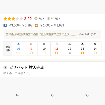
3.22
70
3075
人
人
￥3,000～￥3,999
￥1,000～￥1,999
中目黒: 商店街側区役所の前にある隠れ家的な生パスタランチ！コスパ最強
のらみゆ（108）
土
日
月
火
水
木
金
空席
8
9
10
11
12
13
14
8
/
情報
ピザハット 祐天寺店
8
祐天寺、中目黒 / ピザ