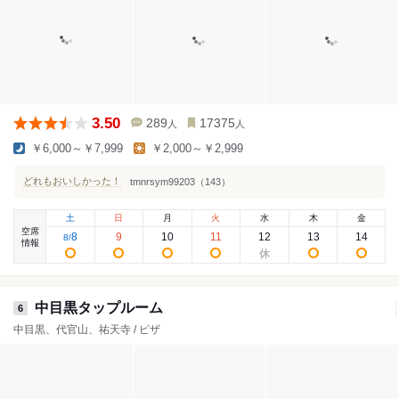
3.50
289
17375
人
人
￥6,000～￥7,999
￥2,000～￥2,999
どれもおいしかった！
tmnrsym99203（143）
土
日
月
火
水
木
金
空席
8
9
10
11
12
13
14
8
/
情報
中目黒タップルーム
6
中目黒、代官山、祐天寺 / ピザ