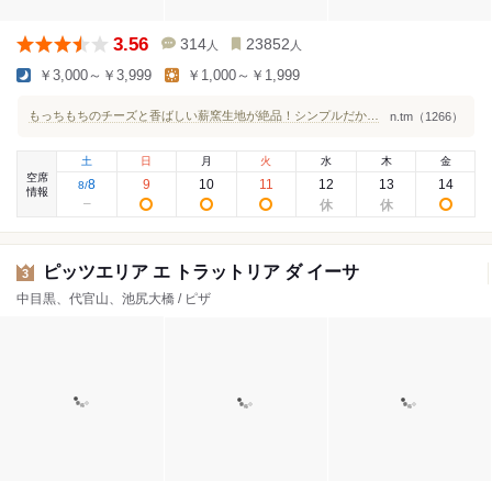
3.56
314
23852
人
人
￥3,000～￥3,999
￥1,000～￥1,999
もっちもちのチーズと香ばしい薪窯生地が絶品！シンプルだからこそ美味しさが際立つ人気ピッツェリア
n.tm（1266）
土
日
月
火
水
木
金
空席
8
9
10
11
12
13
14
8
/
情報
ピッツエリア エ トラットリア ダ イーサ
3
中目黒、代官山、池尻大橋 / ピザ