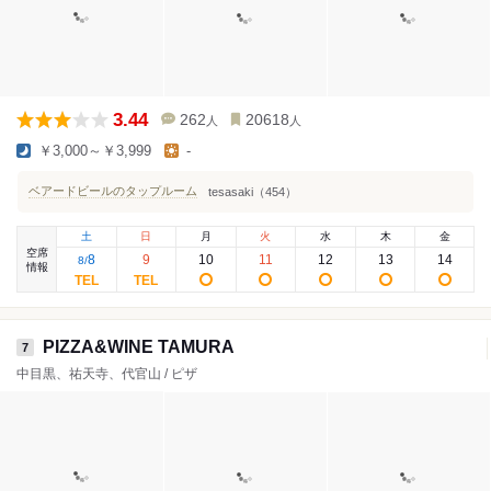
3.44
262
20618
人
人
￥3,000～￥3,999
-
ベアードビールのタップルーム
tesasaki（454）
土
日
月
火
水
木
金
空席
8
9
10
11
12
13
14
8
/
情報
PIZZA&WINE TAMURA
7
中目黒、祐天寺、代官山 / ピザ