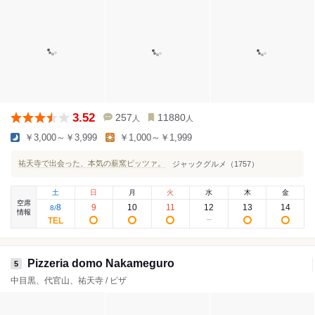
3.52
257
11880
人
人
￥3,000～￥3,999
￥1,000～￥1,999
祐天寺で出会った、本気の薪窯ピッツァ。
ジャックグルメ（1757）
土
日
月
火
水
木
金
空席
8
9
10
11
12
13
14
8
/
情報
Pizzeria domo Nakameguro
5
中目黒、代官山、祐天寺 / ピザ