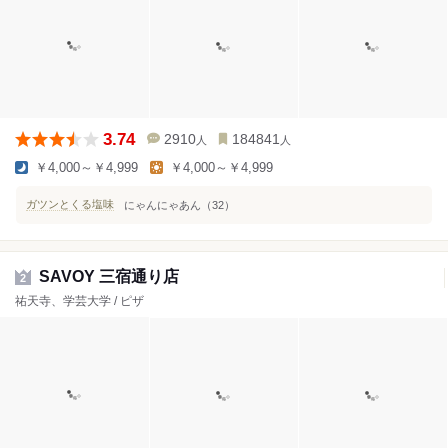
3.74
2910
184841
人
人
￥4,000～￥4,999
￥4,000～￥4,999
ガツンとくる塩味
にゃんにゃあん（32）
SAVOY 三宿通り店
2
祐天寺、学芸大学 / ピザ