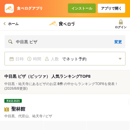
インストール
アプリで開く
ホーム
ログイン
変更
中目黒 ピザ
日時
時間
人数
でネット予約
中目黒 ピザ（ピッツァ） 人気ランキングTOP8
中目黒・祐天寺にあるピザのお店
8件
の中からランキングTOP8を発表！
(2026/8/8更新)
聖林館
1
中目黒、代官山、祐天寺 / ピザ