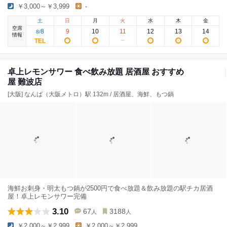
￥3,000～￥3,999
-
土
日
月
火
水
木
金
空席
8
9
10
11
12
13
14
8
/
情報
卓上レモンサワー 食べ飲み放題 居酒屋 おすすめ
屋 難波店
[大阪] なんば（大阪メトロ）駅 132m / 居酒屋、海鮮、もつ鍋
海鮮お刺身・明太もつ鍋が2500円で食べ放題＆飲み放題の駅チカ居酒
屋！卓上レモンサワー完備
3.10
67
3188
人
人
￥2,000～￥2,999
￥2,000～￥2,999