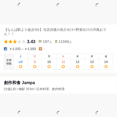
【なんば駅より徒歩3分】当店自慢の魚介出汁×野菜出汁の洋風おで
ん！！
3.43
197
11040
人
人
￥4,000～￥4,999
-
土
日
月
火
水
木
金
空席
8
9
10
11
12
13
14
8
/
情報
創作和食 Jampa
[大阪] 四ツ橋駅 353m / 日本料理、創作料理