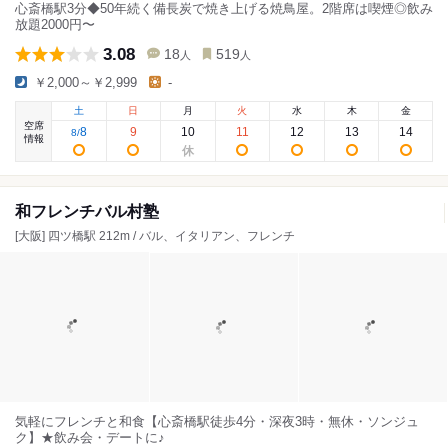
心斎橋駅3分◆50年続く備長炭で焼き上げる焼鳥屋。2階席は喫煙◎飲み
放題2000円〜
3.08
18
519
人
人
￥2,000～￥2,999
-
土
日
月
火
水
木
金
空席
8
9
10
11
12
13
14
8
/
情報
和フレンチバル村塾
[大阪] 四ツ橋駅 212m / バル、イタリアン、フレンチ
気軽にフレンチと和食【心斎橋駅徒歩4分・深夜3時・無休・ソンジュ
ク】★飲み会・デートに♪