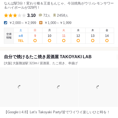
なんば駅3分！変わり種＆王道もんじゃ、今治焼鳥がウリ♪レモンサワー
＆ハイボールが329円！
3.10
72
2458
人
人
￥2,000～￥2,999
￥1,000～￥1,999
土
日
月
火
水
木
金
空席
8
9
10
11
12
13
14
8
/
情報
自分で焼けるたこ焼き居酒屋 TAKOYAKI LAB
[大阪] 大阪難波駅 323m / 居酒屋、たこ焼き、串揚げ
【Google☆4.8】Let’s Takoyaki Party!皆でワイワイ楽しいひと時を！