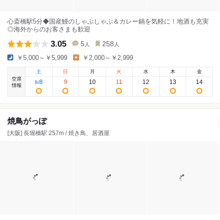
心斎橋駅5分◆国産鰻のしゃぶしゃぶ＆カレー鍋を気軽に！地酒も充実
◎海外からのお客さまも歓迎
3.05
5
258
人
人
￥5,000～￥5,999
￥2,000～￥2,999
土
日
月
火
水
木
金
空席
8
9
10
11
12
13
14
8
/
情報
焼鳥がっぽ
[大阪] 長堀橋駅 257m / 焼き鳥、居酒屋