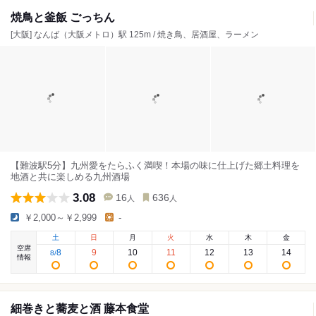
焼鳥と釜飯 ごっちん
[大阪] なんば（大阪メトロ）駅 125m / 焼き鳥、居酒屋、ラーメン
【難波駅5分】九州愛をたらふく満喫！本場の味に仕上げた郷土料理を
地酒と共に楽しめる九州酒場
3.08
16
636
人
人
￥2,000～￥2,999
-
土
日
月
火
水
木
金
空席
8
9
10
11
12
13
14
8
/
情報
細巻きと蕎麦と酒 藤本食堂