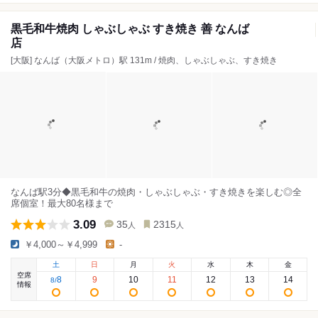
黒毛和牛焼肉 しゃぶしゃぶ すき焼き 善 なんば
店
[大阪] なんば（大阪メトロ）駅 131m / 焼肉、しゃぶしゃぶ、すき焼き
なんば駅3分◆黒毛和牛の焼肉・しゃぶしゃぶ・すき焼きを楽しむ◎全
席個室！最大80名様まで
3.09
35
2315
人
人
￥4,000～￥4,999
-
土
日
月
火
水
木
金
空席
8
9
10
11
12
13
14
8
/
情報