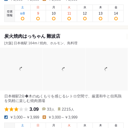
土
日
月
火
水
木
金
空席
8
9
10
11
12
13
14
8
/
情報
炭火焼肉はっちゃん 難波店
[大阪] 日本橋駅 164m / 焼肉、ホルモン、鳥料理
日本橋駅2分◆木のぬくもりを感じるレトロ空間で、厳選和牛と但馬鶏
を気軽に楽しむ焼肉酒場
3.09
33
2215
人
人
￥3,000～￥3,999
￥3,000～￥3,999
土
日
月
火
水
木
金