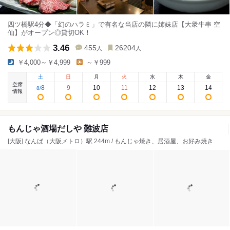
四ツ橋駅4分◆「幻のハラミ」で有名な当店の隣に姉妹店【大衆牛串 空
仙】がオープン◎貸切OK！
3.46
455
26204
人
人
￥4,000～￥4,999
～￥999
土
日
月
火
水
木
金
空席
8
9
10
11
12
13
14
8
/
情報
もんじゃ酒場だしや 難波店
[大阪] なんば（大阪メトロ）駅 244m / もんじゃ焼き、居酒屋、お好み焼き