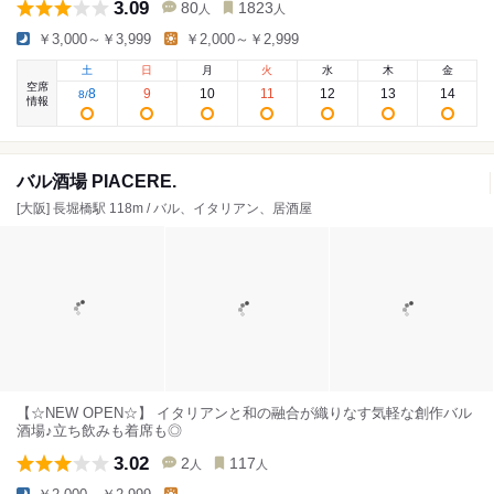
3.09
80
1823
人
人
￥3,000～￥3,999
￥2,000～￥2,999
土
日
月
火
水
木
金
空席
8
9
10
11
12
13
14
8
/
情報
バル酒場 PIACERE.
[大阪] 長堀橋駅 118m / バル、イタリアン、居酒屋
【☆NEW OPEN☆】 イタリアンと和の融合が織りなす気軽な創作バル
酒場♪立ち飲みも着席も◎
3.02
2
117
人
人