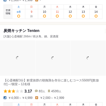
￥2,000～￥2,999
-
土
日
月
火
水
木
金
空席
8
9
10
11
12
13
14
8
/
情報
炭焼キッチン Tenten
[大阪] 心斎橋駅 266m / 焼き鳥、鍋、居酒屋
【心斎橋駅3分】鮮度抜群の朝挽鶏を存分に楽しむコース5500円[飲放
付]～/個室～12名様
3.17
83
4599
人
人
￥4,000～￥4,999
￥2,000～￥2,999
土
日
月
火
水
木
金