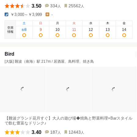
3.50
334
25562
人
人
￥3,000～￥3,999
-
土
日
月
火
水
木
金
空席
8
9
10
11
12
13
14
8
/
情報
Bird
[大阪] 難波（南海）駅 217m / 居酒屋、鳥料理、焼き鳥
【難波グランド花月すぐ】大人の遊び場◆焼鳥と野菜料理×Barスタイル
で飲む豊富なドリンク♪
3.40
187
12443
人
人