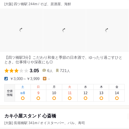
[大阪] 四ツ橋駅 244m / そば、居酒屋、海鮮
【四ツ橋駅3分】こだわり和食と季節の日本酒で、ゆったり過ごすひと
とき。仕事帰りや深夜にも◎
3.05
6
721
人
人
￥3,000～￥3,999
-
土
日
月
火
水
木
金
空席
8
9
10
11
12
13
14
8
/
情報
カキ小屋スタンド 心斎橋
[大阪] 長堀橋駅 341m / オイスターバー、バル、寿司