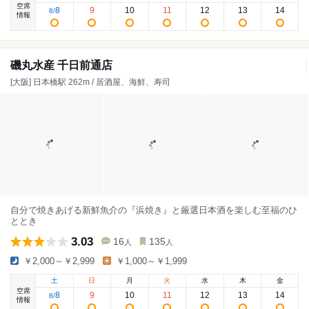
空席
8
9
10
11
12
13
14
8
/
情報
磯丸水産 千日前通店
[大阪] 日本橋駅 262m / 居酒屋、海鮮、寿司
自分で焼きあげる新鮮魚介の『浜焼き』と厳選日本酒を楽しむ至福のひ
ととき
3.03
16
135
人
人
￥2,000～￥2,999
￥1,000～￥1,999
土
日
月
火
水
木
金
空席
8
9
10
11
12
13
14
8
/
情報