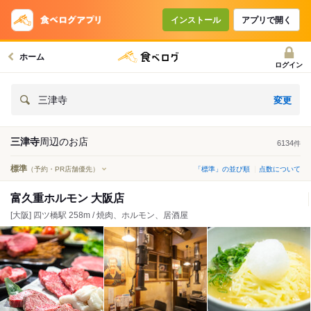
インストール
アプリで開く
ホーム
ログイン
変更
三津寺
三津寺
周辺の
お店
6134
件
標準
（予約・PR店舗優先）
「標準」の並び順
点数について
富久重ホルモン 大阪店
[大阪] 四ツ橋駅 258m / 焼肉、ホルモン、居酒屋