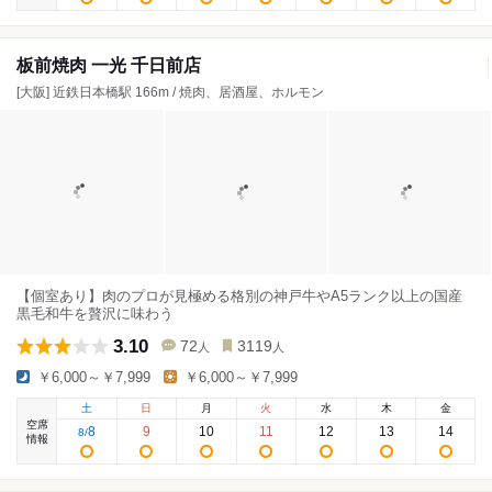
板前焼肉 一光 千日前店
[大阪] 近鉄日本橋駅 166m / 焼肉、居酒屋、ホルモン
【個室あり】肉のプロが見極める格別の神戸牛やA5ランク以上の国産
黒毛和牛を贅沢に味わう
3.10
72
3119
人
人
￥6,000～￥7,999
￥6,000～￥7,999
土
日
月
火
水
木
金
空席
8
9
10
11
12
13
14
8
/
情報