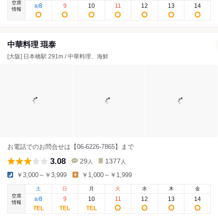
空席
8
9
10
11
12
13
14
8
/
情報
中華料理 琨泰
[大阪] 日本橋駅 291m / 中華料理、海鮮
お電話でのお問合せは【06-6226-7865】まで
3.08
29
1377
人
人
￥3,000～￥3,999
￥1,000～￥1,999
土
日
月
火
水
木
金
空席
8
9
10
11
12
13
14
8
/
情報