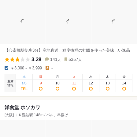
【心斎橋駅徒歩3分】産地直送、鮮度抜群の牡蠣を使った美味しい逸品
3.28
141
5357
人
人
￥3,000～￥3,999
-
土
日
月
火
水
木
金
空席
8
9
10
11
12
13
14
8
/
情報
洋食堂 ホソカワ
[大阪] ＪＲ難波駅 148m / バル、串揚げ