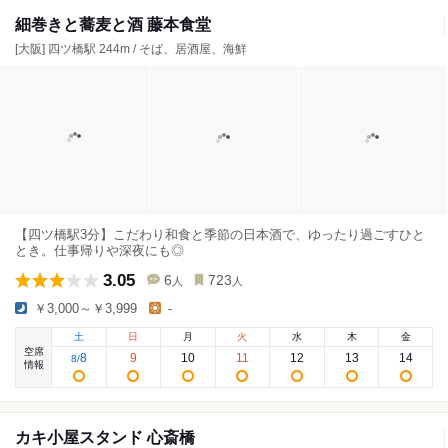
細巻きと蕎麦と酒 藤本食堂
[大阪] 四ツ橋駅 244m / そば、居酒屋、海鮮
【四ツ橋駅3分】こだわり和食と季節の日本酒で、ゆったり過ごすひと
とき。仕事帰りや深夜にも◎
3.05
6
723
人
人
￥3,000～￥3,999
-
土
日
月
火
水
木
金
空席
8
9
10
11
12
13
14
8
/
情報
カキ小屋スタンド 心斎橋