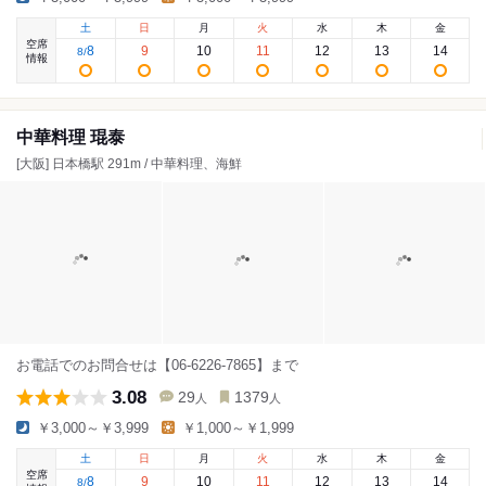
土
日
月
火
水
木
金
空席
8
9
10
11
12
13
14
8
/
情報
中華料理 琨泰
[大阪] 日本橋駅 291m / 中華料理、海鮮
お電話でのお問合せは【06-6226-7865】まで
3.08
29
1379
人
人
￥3,000～￥3,999
￥1,000～￥1,999
土
日
月
火
水
木
金
空席
8
9
10
11
12
13
14
8
/