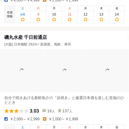
￥4,000～￥4,999
￥2,000～￥2,999
土
日
月
火
水
木
金
空席
8
9
10
11
12
13
14
8
/
情報
磯丸水産 千日前通店
[大阪] 日本橋駅 262m / 居酒屋、海鮮、寿司
自分で焼きあげる新鮮魚介の『浜焼き』と厳選日本酒を楽しむ至福のひ
ととき
3.03
16
137
人
人
￥2,000～￥2,999
￥1,000～￥1,999
土
日
月
火
水
木
金