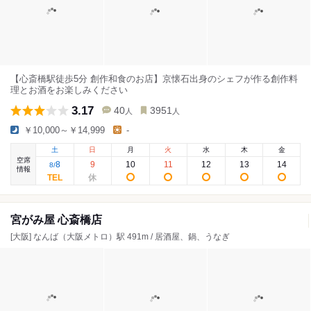
【心斎橋駅徒歩5分 創作和食のお店】京懐石出身のシェフが作る創作料
理とお酒をお楽しみください
3.17
40
3951
人
人
￥10,000～￥14,999
-
土
日
月
火
水
木
金
空席
8
9
10
11
12
13
14
8
/
情報
宮がみ屋 心斎橋店
[大阪] なんば（大阪メトロ）駅 491m / 居酒屋、鍋、うなぎ