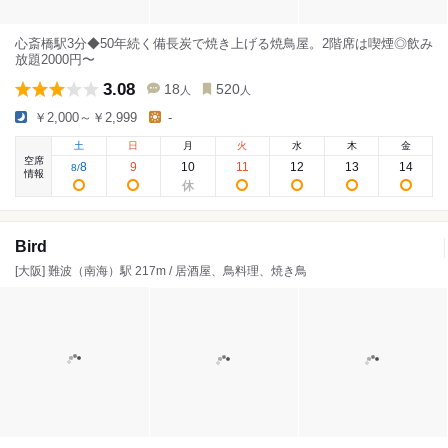
心斎橋駅3分◆50年続く備長炭で焼き上げる焼鳥屋。2階席は喫煙◎飲み
放題2000円〜
3.08
18
520
人
人
￥2,000～￥2,999
-
土
日
月
火
水
木
金
空席
8
9
10
11
12
13
14
8
/
情報
Bird
[大阪] 難波（南海）駅 217m / 居酒屋、鳥料理、焼き鳥