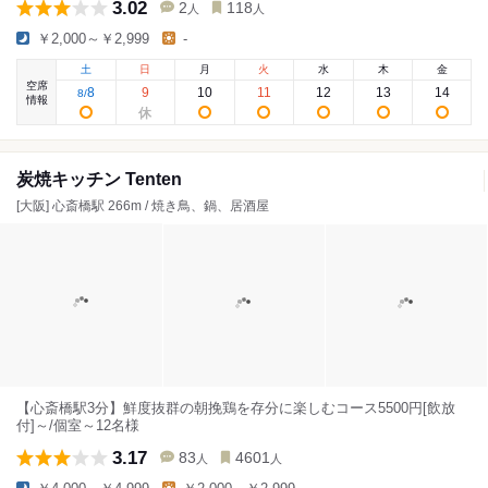
3.02
2
118
人
人
￥2,000～￥2,999
-
土
日
月
火
水
木
金
空席
8
9
10
11
12
13
14
8
/
情報
炭焼キッチン Tenten
[大阪] 心斎橋駅 266m / 焼き鳥、鍋、居酒屋
【心斎橋駅3分】鮮度抜群の朝挽鶏を存分に楽しむコース5500円[飲放
付]～/個室～12名様
3.17
83
4601
人
人