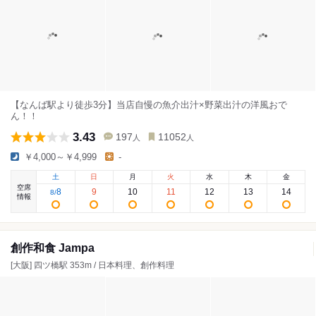
【なんば駅より徒歩3分】当店自慢の魚介出汁×野菜出汁の洋風おで
ん！！
3.43
197
11052
人
人
￥4,000～￥4,999
-
土
日
月
火
水
木
金
空席
8
9
10
11
12
13
14
8
/
情報
創作和食 Jampa
[大阪] 四ツ橋駅 353m / 日本料理、創作料理