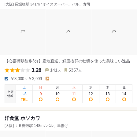
[大阪] 長堀橋駅 341m / オイスターバー、バル、寿司
【心斎橋駅徒歩3分】産地直送、鮮度抜群の牡蠣を使った美味しい逸品
3.28
141
5357
人
人
￥3,000～￥3,999
-
土
日
月
火
水
木
金
空席
8
9
10
11
12
13
14
8
/
情報
洋食堂 ホソカワ
[大阪] ＪＲ難波駅 148m / バル、串揚げ