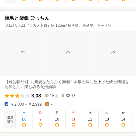
焼鳥と釜飯 ごっちん
[大阪] なんば（大阪メトロ）駅 125m / 焼き鳥、居酒屋、ラーメン
【難波駅5分】九州愛をたらふく満喫！本場の味に仕上げた郷土料理を
地酒と共に楽しめる九州酒場
3.08
16
639
人
人
￥2,000～￥2,999
-
土
日
月
火
水
木
金
空席
8
9
10
11
12
13
14
8
/
情報