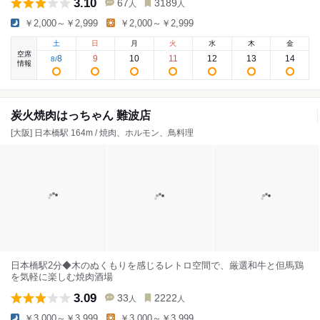
3.10
67
3189
人
人
￥2,000～￥2,999
￥2,000～￥2,999
土
日
月
火
水
木
金
空席
8
9
10
11
12
13
14
8
/
情報
炭火焼肉はっちゃん 難波店
[大阪] 日本橋駅 164m / 焼肉、ホルモン、鳥料理
日本橋駅2分◆木のぬくもりを感じるレトロ空間で、厳選和牛と但馬鶏
を気軽に楽しむ焼肉酒場
3.09
33
2222
人
人
￥3,000～￥3,999
￥3,000～￥3,999