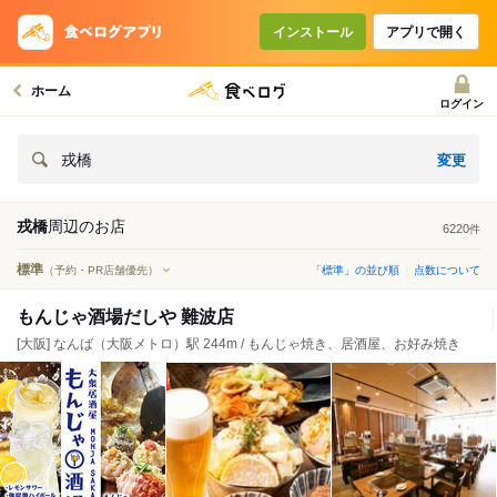
インストール
アプリで開く
ホーム
ログイン
変更
戎橋
戎橋
周辺の
お店
6220
件
標準
（予約・PR店舗優先）
「標準」の並び順
点数について
もんじゃ酒場だしや 難波店
[大阪] なんば（大阪メトロ）駅 244m / もんじゃ焼き、居酒屋、お好み焼き