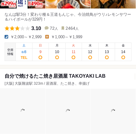
なんば駅3分！変わり種＆王道もんじゃ、今治焼鳥がウリ♪レモンサワー
＆ハイボールが329円！
3.10
72
2464
人
人
￥2,000～￥2,999
￥1,000～￥1,999
土
日
月
火
水
木
金
空席
8
9
10
11
12
13
14
8
/
情報
自分で焼けるたこ焼き居酒屋 TAKOYAKI LAB
[大阪] 大阪難波駅 323m / 居酒屋、たこ焼き、串揚げ