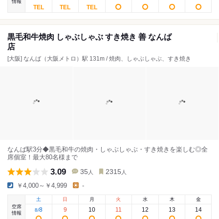
情報
黒毛和牛焼肉 しゃぶしゃぶ すき焼き 善 なんば
店
[大阪] なんば（大阪メトロ）駅 131m / 焼肉、しゃぶしゃぶ、すき焼き
なんば駅3分◆黒毛和牛の焼肉・しゃぶしゃぶ・すき焼きを楽しむ◎全
席個室！最大80名様まで
3.09
35
2315
人
人
￥4,000～￥4,999
-
土
日
月
火
水
木
金
空席
8
9
10
11
12
13
14
8
/
情報