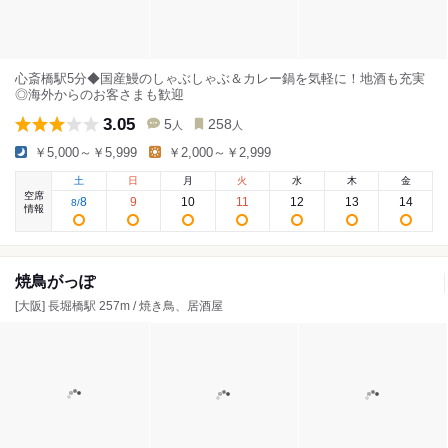
心斎橋駅5分◆国産鰻のしゃぶしゃぶ＆カレー鍋を気軽に！地酒も充実
◎海外からのお客さまも歓迎
3.05
5
258
人
人
￥5,000～￥5,999
￥2,000～￥2,999
土
日
月
火
水
木
金
空席
8
9
10
11
12
13
14
8
/
情報
焼鳥がっぽ
[大阪] 長堀橋駅 257m / 焼き鳥、居酒屋