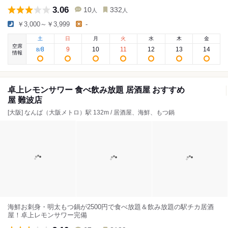
3.06
10
332
人
人
￥3,000～￥3,999
-
土
日
月
火
水
木
金
空席
8
9
10
11
12
13
14
8
/
情報
卓上レモンサワー 食べ飲み放題 居酒屋 おすすめ
屋 難波店
[大阪] なんば（大阪メトロ）駅 132m / 居酒屋、海鮮、もつ鍋
海鮮お刺身・明太もつ鍋が2500円で食べ放題＆飲み放題の駅チカ居酒
屋！卓上レモンサワー完備