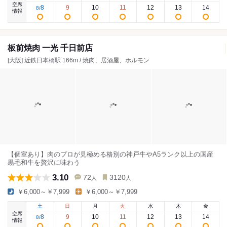
空席
8
9
10
11
12
13
14
8
/
情報
板前焼肉 一光 千日前店
[大阪] 近鉄日本橋駅 166m / 焼肉、居酒屋、ホルモン
【個室あり】肉のプロが見極める格別の神戸牛やA5ランク以上の国産
黒毛和牛を贅沢に味わう
3.10
72
3120
人
人
￥6,000～￥7,999
￥6,000～￥7,999
土
日
月
火
水
木
金
空席
8
9
10
11
12
13
14
8
/
情報