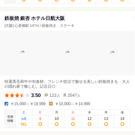
鉄板焼 銀杏 ホテル日航大阪
[大阪] 心斎橋駅 147m / 鉄板焼き、ステーキ
特選黒毛和牛や旬食材。フレンチ技法で魅せる美しい鉄板焼きを、大人
の隠れ家で愉しむ。記念日◎
3.50
122
2547
人
人
￥15,000～￥19,999
￥10,000～￥14,999
土
日
月
火
水
木
金
空席
8
9
10
11
12
13
14
8
/
情報