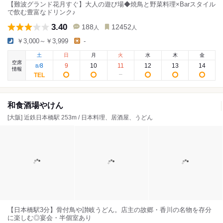
【難波グランド花月すぐ】大人の遊び場◆焼鳥と野菜料理×Barスタイル
で飲む豊富なドリンク♪
3.40
188
12452
人
人
￥3,000～￥3,999
-
土
日
月
火
水
木
金
空席
8
9
10
11
12
13
14
8
/
情報
和食酒場やけん
[大阪] 近鉄日本橋駅 253m / 日本料理、居酒屋、うどん
【日本橋駅3分】骨付鳥や讃岐うどん。店主の故郷・香川の名物を存分
に楽しむ◎宴会・半個室あり