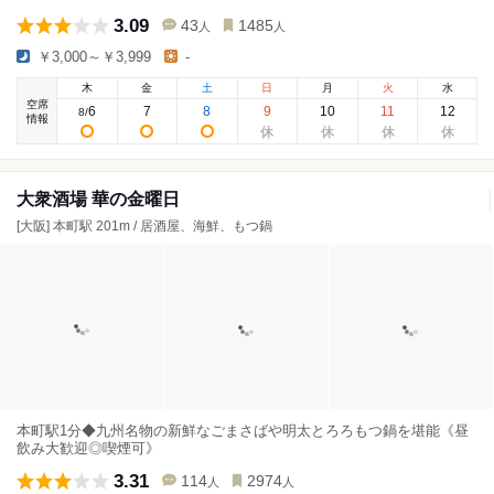
3.09
43
1485
人
人
￥3,000～￥3,999
-
木
金
土
日
月
火
水
空席
6
7
8
9
10
11
12
8
/
情報
大衆酒場 華の金曜日
[大阪] 本町駅 201m / 居酒屋、海鮮、もつ鍋
本町駅1分◆九州名物の新鮮なごまさばや明太とろろもつ鍋を堪能《昼
飲み大歓迎◎喫煙可》
3.31
114
2974
人
人