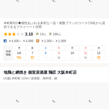
本町駅6分◆個性あふれる多彩な一品！複数プランのコース◎9名から貸
切できるプライベート空間
3.10
14
186
人
人
￥4,000～￥4,999
￥1,000～￥1,999
木
金
土
日
月
火
水
空席
6
7
8
9
10
11
12
8
/
情報
地鶏と網焼き 個室居酒屋 鶏匠 大阪本町店
[大阪] 本町駅 110m / 居酒屋、鳥料理、鍋