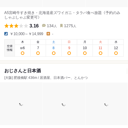
A5宮崎牛すき焼き・北海道産ズワイガニ・タラバ食べ放題《予約のみ
しゃぶしゃぶ変更可》
3.16
134
1275
人
人
￥10,000～￥14,999
-
木
金
土
日
月
火
水
空席
6
7
8
9
10
11
12
8
/
情報
おじさんと日本酒
[大阪] 肥後橋駅 436m / 居酒屋、日本酒バー、とんかつ