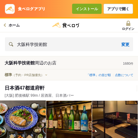
インストール
アプリで開く
ホーム
ログイン
変更
大阪科学技術館
大阪科学技術館
周辺の
お店
1680
件
標準
（予約・PR店舗優先）
「標準」の並び順
点数について
日本酒47都道府軒
[大阪] 肥後橋駅 99m / 居酒屋、日本酒バー