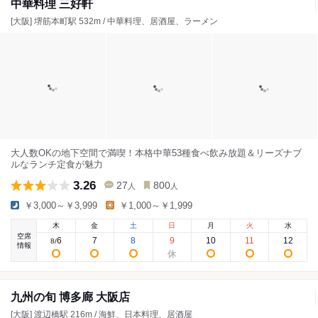
中華料理 三好軒
[大阪] 堺筋本町駅 532m / 中華料理、居酒屋、ラーメン
大人数OKの地下空間で満喫！本格中華53種食べ飲み放題＆リーズナブ
ルなランチ定食が魅力
3.26
27
800
人
人
￥3,000～￥3,999
￥1,000～￥1,999
木
金
土
日
月
火
水
空席
6
7
8
9
10
11
12
8
/
情報
九州の旬 博多廊 大阪店
[大阪] 渡辺橋駅 216m / 海鮮、日本料理、居酒屋