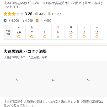
【本町駅徒歩5秒！】歓迎・送別会や宴会受付中♪２階席は最大35名様ま
で入れます。
3.28
43
1663
人
人
￥4,000～￥4,999
～￥999
木
金
土
日
月
火
水
空席
6
7
8
9
10
11
12
8
/
情報
大衆居酒屋 ハコダテ酒場
[大阪] 本町駅 101m / 居酒屋、海鮮
【本町駅3分】北海道の美味しい山の幸・海の幸を大阪で満喫◎2階席は
最大40名まで対応可♪