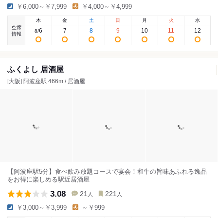
￥6,000～￥7,999
￥4,000～￥4,999
木
金
土
日
月
火
水
空席
6
7
8
9
10
11
12
8
/
情報
ふくよし 居酒屋
[大阪] 阿波座駅 466m / 居酒屋
【阿波座駅5分】食べ飲み放題コースで宴会！和牛の旨味あふれる逸品
をお得に楽しめる駅近居酒屋
3.08
21
221
人
人
￥3,000～￥3,999
～￥999