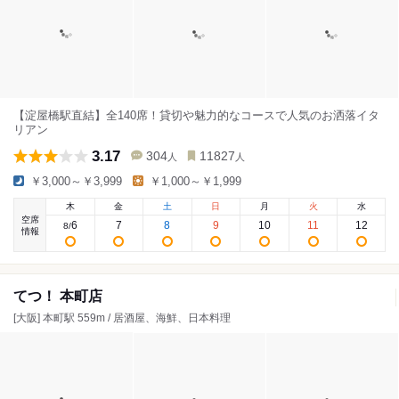
【淀屋橋駅直結】全140席！貸切や魅力的なコースで人気のお洒落イタ
リアン
3.17
304
11827
人
人
￥3,000～￥3,999
￥1,000～￥1,999
木
金
土
日
月
火
水
空席
6
7
8
9
10
11
12
8
/
情報
てつ！ 本町店
[大阪] 本町駅 559m / 居酒屋、海鮮、日本料理