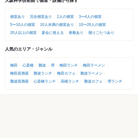
大阪科学技術館で個室・設備から探す
個室あり
完全個室あり
2人の個室
3〜4人の個室
5〜10人の個室
10人未満の個室あり
10〜20人の個室
20人以上の個室
宴会に使える
座敷あり
掘りごたつあり
人気のエリア・ジャンル
梅田
心斎橋
難波
堺
梅田ランチ
梅田ラーメン
梅田居酒屋
難波ランチ
梅田カフェ
難波ラーメン
難波居酒屋
心斎橋ランチ
高槻ランチ
難波カフェ
堺ランチ