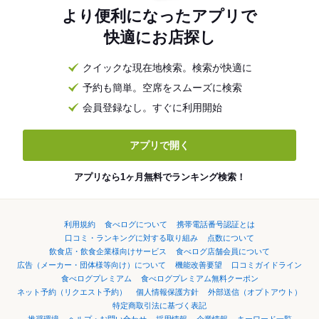
より便利になったアプリで
快適にお店探し
クイックな現在地検索。検索が快適に
予約も簡単。空席をスムーズに検索
会員登録なし。すぐに利用開始
アプリで開く
アプリなら1ヶ月無料でランキング検索！
利用規約
食べログについて
携帯電話番号認証とは
口コミ・ランキングに対する取り組み
点数について
飲食店・飲食企業様向けサービス
食べログ店舗会員について
広告（メーカー・団体様等向け）について
機能改善要望
口コミガイドライン
食べログプレミアム
食べログプレミアム無料クーポン
ネット予約（リクエスト予約）
個人情報保護方針
外部送信（オプトアウト）
特定商取引法に基づく表記