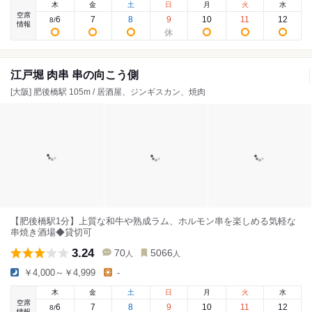
木
金
土
日
月
火
水
空席
6
7
8
9
10
11
12
8
/
情報
江戸堀 肉串 串の向こう側
[大阪] 肥後橋駅 105m / 居酒屋、ジンギスカン、焼肉
【肥後橋駅1分】上質な和牛や熟成ラム、ホルモン串を楽しめる気軽な
串焼き酒場◆貸切可
3.24
70
5066
人
人
￥4,000～￥4,999
-
木
金
土
日
月
火
水
空席
6
7
8
9
10
11
12
8
/
情報