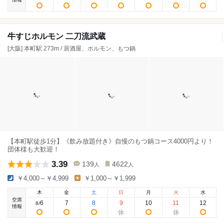
牛すじホルモン 二刀流武蔵
[大阪] 本町駅 273m / 居酒屋、ホルモン、もつ鍋
【本町駅徒歩1分】《飲み放題付き》自慢のもつ鍋コース4000円より！
団体様も大歓迎！
3.39
139
4622
人
人
￥4,000～￥4,999
￥1,000～￥1,999
木
金
土
日
月
火
水
空席
6
7
8
9
10
11
12
8
/
情報