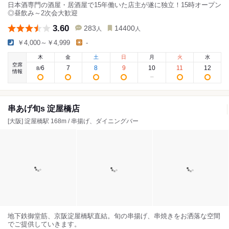
日本酒専門の酒屋・居酒屋で15年働いた店主が遂に独立！15時オープン
◎昼飲み～2次会大歓迎
3.60
283
14400
人
人
￥4,000～￥4,999
-
木
金
土
日
月
火
水
空席
6
7
8
9
10
11
12
8
/
情報
串あげ旬s 淀屋橋店
[大阪] 淀屋橋駅 168m / 串揚げ、ダイニングバー
地下鉄御堂筋、京阪淀屋橋駅直結。旬の串揚げ、串焼きをお洒落な空間
でご提供していきます。