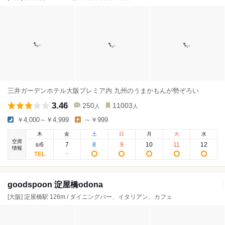
三井ガーデンホテル大阪プレミア内 九州のうまかもんが勢ぞろい
3.46
250
11003
人
人
￥4,000～￥4,999
～￥999
木
金
土
日
月
火
水
空席
6
7
8
9
10
11
12
8
/
情報
goodspoon 淀屋橋odona
[大阪] 淀屋橋駅 126m / ダイニングバー、イタリアン、カフェ