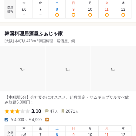
木
金
土
日
月
火
水
空席
6
7
8
9
10
11
12
8
/
情報
韓国料理居酒屋ふぁじゃ家
[大阪] 本町駅 478m / 韓国料理、居酒屋、鍋
【本町駅5分】会社宴会にオススメ。組数限定・サムギョプサル食べ飲
み放題5,000円！
3.10
47
2071
人
人
￥4,000～￥4,999
-
木
金
土
日
月
火
水
空席
6
7
8
9
10
11
12
8
/