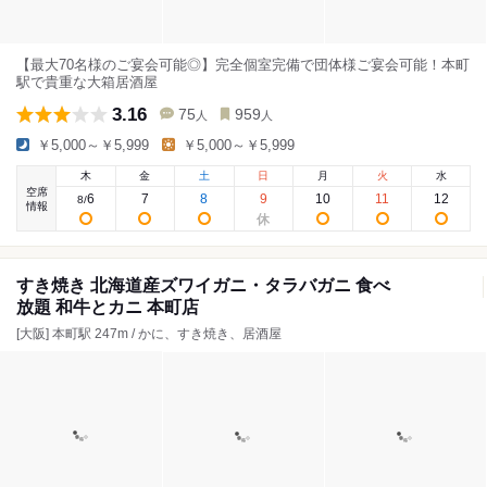
【最大70名様のご宴会可能◎】完全個室完備で団体様ご宴会可能！本町
駅で貴重な大箱居酒屋
3.16
75
959
人
人
￥5,000～￥5,999
￥5,000～￥5,999
木
金
土
日
月
火
水
空席
6
7
8
9
10
11
12
8
/
情報
すき焼き 北海道産ズワイガニ・タラバガニ 食べ
放題 和牛とカニ 本町店
[大阪] 本町駅 247m / かに、すき焼き、居酒屋