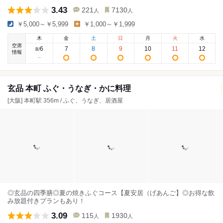
3.43
221
7130
人
人
￥5,000～￥5,999
￥1,000～￥1,999
木
金
土
日
月
火
水
空席
6
7
8
9
10
11
12
8
/
情報
玄品 本町 ふぐ・うなぎ・かに料理
[大阪] 本町駅 356m / ふぐ、うなぎ、居酒屋
◎玄品の四季膳◎夏の焼きふぐコース【夏安居（げあんご】◎お得な飲
み放題付きプランもあり！
3.09
115
1930
人
人