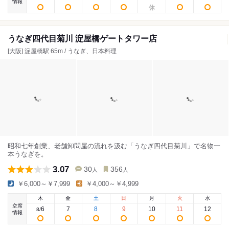
情報
うなぎ四代目菊川 淀屋橋ゲートタワー店
[大阪] 淀屋橋駅 65m / うなぎ、日本料理
昭和七年創業、老舗卸問屋の流れを汲む「うなぎ四代目菊川」で名物一
本うなぎを。
3.07
30
356
人
人
￥6,000～￥7,999
￥4,000～￥4,999
木
金
土
日
月
火
水
空席
6
7
8
9
10
11
12
8
/
情報