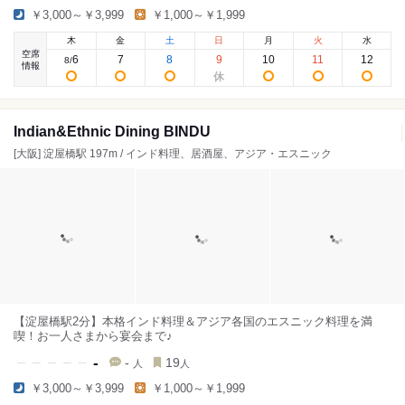
￥3,000～￥3,999
￥1,000～￥1,999
木
金
土
日
月
火
水
空席
6
7
8
9
10
11
12
8
/
情報
Indian&Ethnic Dining BINDU
[大阪] 淀屋橋駅 197m / インド料理、居酒屋、アジア・エスニック
【淀屋橋駅2分】本格インド料理＆アジア各国のエスニック料理を満
喫！お一人さまから宴会まで♪
-
-
19
人
人
￥3,000～￥3,999
￥1,000～￥1,999