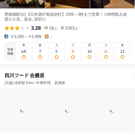
肥後橋駅1分【日本酒47都道府軒】15時～3時まで営業！３時間飲み放
題が人気。宴会､貸切◎
3.28
58
2383
人
人
￥5,000～￥5,999
-
木
金
土
日
月
火
水
空席
6
7
8
9
10
11
12
8
/
情報
四川フード 合膳居
[大阪] 本町駅 64m / 中華料理、居酒屋