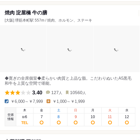
焼肉 淀屋橋 牛の膳
[大阪] 堺筋本町駅 557m / 焼肉、ホルモン、ステーキ
◆寛ぎの全席個室◆柔らかい肉質と上品な脂。こだわりぬいたA5黒毛
和牛を上質な空間で堪能。
3.40
127
10560
人
人
￥6,000～￥7,999
￥1,000～￥1,999
木
金
土
日
月
火
水
空席
6
7
8
9
10
11
12
8
/
情報