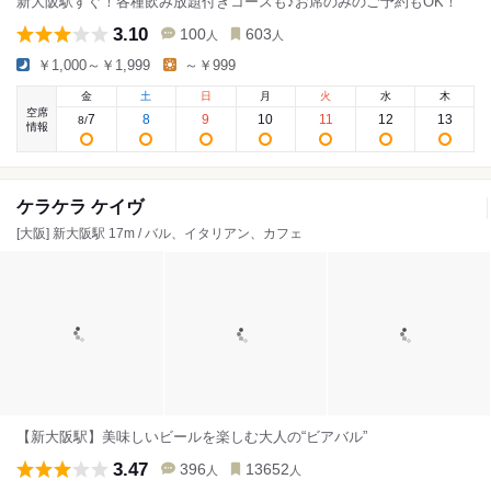
新大阪駅すぐ！各種飲み放題付きコースも♪お席のみのご予約もOK！
3.10
100
603
人
人
￥1,000～￥1,999
～￥999
金
土
日
月
火
水
木
空席
7
8
9
10
11
12
13
8
/
情報
ケラケラ ケイヴ
[大阪] 新大阪駅 17m / バル、イタリアン、カフェ
【新大阪駅】美味しいビールを楽しむ大人の“ビアバル”
3.47
396
13652
人
人