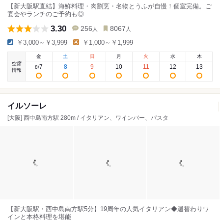
【新大阪駅直結】海鮮料理・肉割烹・名物とうふが自慢！個室完備。ご
宴会やランチのご予約も◎
3.30
256
8067
人
人
￥3,000～￥3,999
￥1,000～￥1,999
金
土
日
月
火
水
木
空席
7
8
9
10
11
12
13
8
/
情報
イルソーレ
[大阪] 西中島南方駅 280m / イタリアン、ワインバー、パスタ
【新大阪駅・西中島南方駅5分】19周年の人気イタリアン◆週替わりワ
インと本格料理を堪能