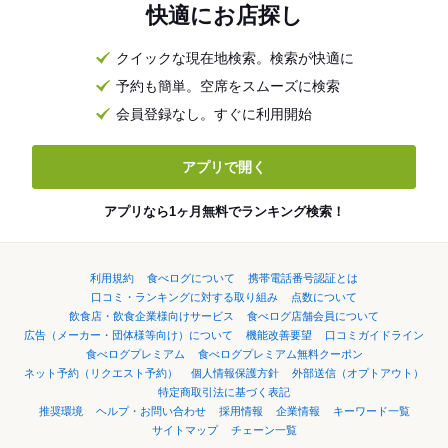
快適にお店探し
クイックな現在地検索。検索が快適に
予約も簡単。空席をスムーズに検索
会員登録なし。すぐに利用開始
アプリで開く
アプリなら1ヶ月無料でランキング検索！
利用規約
食べログについて
携帯電話番号認証とは
口コミ・ランキングに対する取り組み
点数について
飲食店・飲食企業様向けサービス
食べログ店舗会員について
広告（メーカー・団体様等向け）について
機能改善要望
口コミガイドライン
食べログプレミアム
食べログプレミアム無料クーポン
ネット予約（リクエスト予約）
個人情報保護方針
外部送信（オプトアウト）
特定商取引法に基づく表記
推奨環境
ヘルプ・お問い合わせ
採用情報
企業情報
キーワード一覧
サイトマップ
チェーン一覧