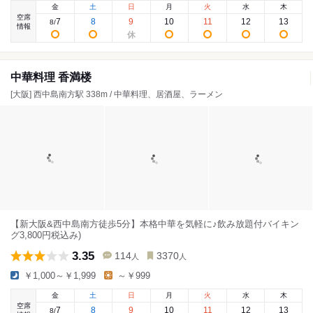
金
土
日
月
火
水
木
空席
7
8
9
10
11
12
13
8
/
情報
中華料理 香満楼
[大阪] 西中島南方駅 338m / 中華料理、居酒屋、ラーメン
【新大阪&西中島南方徒歩5分】本格中華を気軽に♪飲み放題付バイキン
グ3,800円税込み)
3.35
114
3370
人
人
￥1,000～￥1,999
～￥999
金
土
日
月
火
水
木
空席
7
8
9
10
11
12
13
8
/