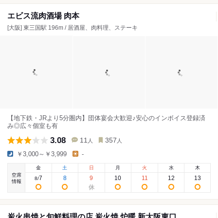
エビス流肉酒場 肉本
[大阪] 東三国駅 196m / 居酒屋、肉料理、ステーキ
【地下鉄・JRより5分圏内】団体宴会大歓迎♪安心のインボイス登録済
み◎広々個室も有
3.08
11
357
人
人
￥3,000～￥3,999
-
金
土
日
月
火
水
木
空席
7
8
9
10
11
12
13
8
/
情報
炭火串焼と旬鮮料理の店 炭火焼 炉暖 新大阪東口