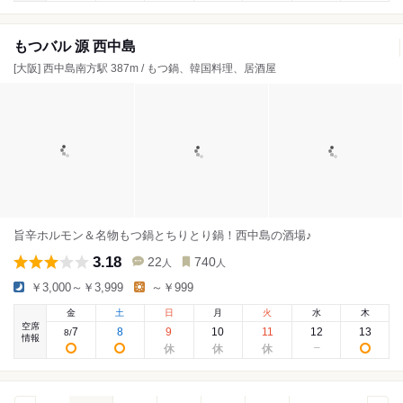
もつバル 源 西中島
[大阪] 西中島南方駅 387m / もつ鍋、韓国料理、居酒屋
旨辛ホルモン＆名物もつ鍋とちりとり鍋！西中島の酒場♪
3.18
22
740
人
人
￥3,000～￥3,999
～￥999
金
土
日
月
火
水
木
空席
7
8
9
10
11
12
13
8
/
情報