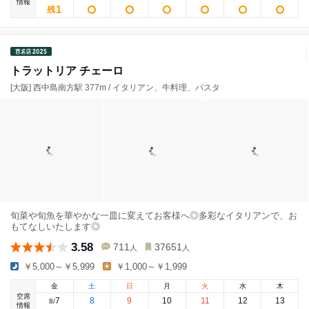
情報
1
残
トラットリア チェーロ
[大阪] 西中島南方駅 377m / イタリアン、牛料理、パスタ
旬菜や旬魚を華やかな一皿に変えてお客様へ◎多彩なイタリアンで、お
もてなしいたします◎
3.58
711
37651
人
人
￥5,000～￥5,999
￥1,000～￥1,999
金
土
日
月
火
水
木
空席
7
8
9
10
11
12
13
8
/
情報