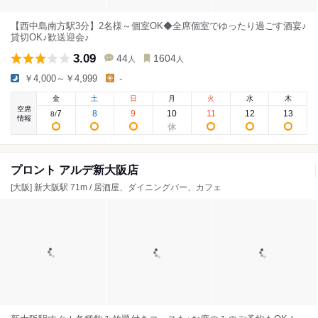
【西中島南方駅3分】2名様～個室OK◆全席個室でゆったり過ごす酒宴♪
貸切OK♪歓送迎会♪
3.09
44
1604
人
人
￥4,000～￥4,999
-
金
土
日
月
火
水
木
空席
7
8
9
10
11
12
13
8
/
情報
プロント アルデ新大阪店
[大阪] 新大阪駅 71m / 居酒屋、ダイニングバー、カフェ