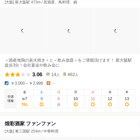
[大阪] 新大阪駅 473m / 居酒屋、鳥料理、鍋
＜国産地鶏の炭火焼き＞と＜飲み放題＞をご堪能頂けます！ 新大阪駅
徒歩3分！会社宴会や飲み会に
3.06
14
462
人
人
￥3,000～￥3,999
-
金
土
日
月
火
水
木
空席
7
8
9
10
11
12
13
8
/
情報
煌彩酒家 ファンファン
[大阪] 東三国駅 254m / 中華料理