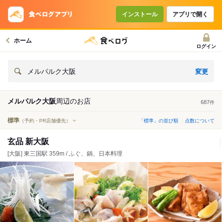
インストール
アプリで開く
ホーム
ログイン
変更
メルパルク大阪
メルパルク大阪
周辺の
お店
687
件
標準
（予約・PR店舗優先）
「標準」の並び順
点数について
玄品 新大阪
[大阪] 東三国駅 359m / ふぐ、鍋、日本料理