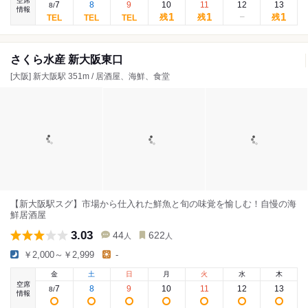
空席
7
8
9
10
11
12
13
8
/
情報
1
1
1
残
残
残
さくら水産 新大阪東口
[大阪] 新大阪駅 351m / 居酒屋、海鮮、食堂
【新大阪駅スグ】市場から仕入れた鮮魚と旬の味覚を愉しむ！自慢の海
鮮居酒屋
3.03
44
622
人
人
￥2,000～￥2,999
-
金
土
日
月
火
水
木
空席
7
8
9
10
11
12
13
8
/
情報