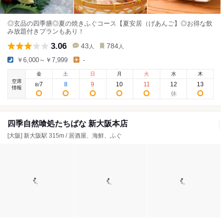
◎玄品の四季膳◎夏の焼きふぐコース【夏安居（げあんご】◎お得な飲
み放題付きプランもあり！
3.06
43
784
人
人
￥6,000～￥7,999
-
金
土
日
月
火
水
木
空席
7
8
9
10
11
12
13
8
/
情報
四季自然喰処たちばな 新大阪本店
[大阪] 新大阪駅 315m / 居酒屋、海鮮、ふぐ