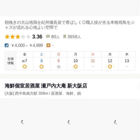
朝挽きの大山地鶏を紀州備長炭で香ばしく◎職人技が光る本格焼鳥をジ
ャズが流れる心地よい空間で
3.36
80
3658
人
人
￥4,000～￥4,999
-
金
土
日
月
火
水
木
空席
7
8
9
10
11
12
13
8
/
情報
海鮮個室居酒屋 瀬戸内大庵 新大阪店
[大阪] 西中島南方駅 308m / 居酒屋、海鮮、鍋