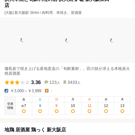
店
[大阪] 新大阪駅 364m / 肉料理、串焼き、居酒屋
備長炭で焼き上げる産地直送の「旬鮮素材」。匠の技が冴える本格炭火
焼居酒屋
3.36
123
3433
人
人
￥3,000～￥3,999
-
金
土
日
月
火
水
木
空席
7
8
9
10
11
12
13
8
/
情報
地鶏 居酒屋 鶏っく 新大阪店