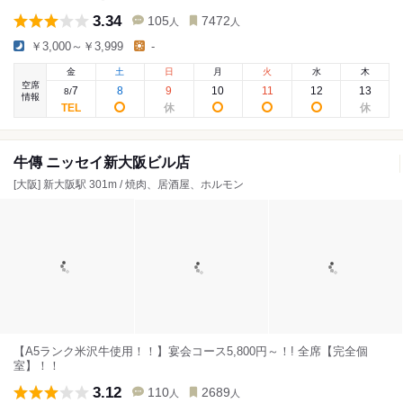
3.34
105
7472
人
人
￥3,000～￥3,999
-
金
土
日
月
火
水
木
空席
7
8
9
10
11
12
13
8
/
情報
牛傳 ニッセイ新大阪ビル店
[大阪] 新大阪駅 301m / 焼肉、居酒屋、ホルモン
【A5ランク米沢牛使用！！】宴会コース5,800円～！! 全席【完全個
室】！！
3.12
110
2689
人
人