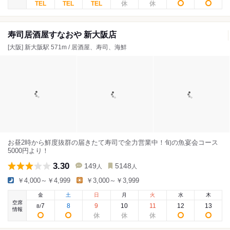
寿司居酒屋すなおや 新大阪店
[大阪] 新大阪駅 571m / 居酒屋、寿司、海鮮
お昼2時から鮮度抜群の届きたて寿司で全力営業中！旬の魚宴会コース
5000円より！
3.30
149
5148
人
人
￥4,000～￥4,999
￥3,000～￥3,999
金
土
日
月
火
水
木
空席
7
8
9
10
11
12
13
8
/
情報