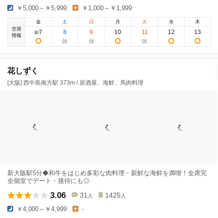
￥5,000～￥5,999
￥1,000～￥1,999
金
土
日
月
火
水
木
空席
7
8
9
10
11
12
13
8
/
情報
花しずく
[大阪] 西中島南方駅 373m / 居酒屋、海鮮、馬肉料理
新大阪駅5分◆和牛をはじめ多彩な肉料理・新鮮な海鮮を満喫！全席完
全個室でデート・接待にも◎
3.06
31
1425
人
人
￥4,000～￥4,999
-