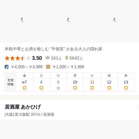
本格中華とお酒を愉しむ ”半個室” がある大人の隠れ家
3.50
161
5642
人
人
￥4,000～￥4,999
￥1,000～￥1,999
金
土
日
月
火
水
木
空席
7
8
9
10
11
12
13
8
/
情報
居酒屋 あかひげ
[大阪] 新大阪駅 357m / 居酒屋