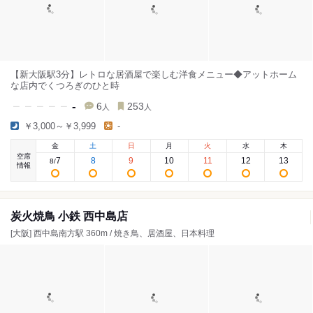
【新大阪駅3分】レトロな居酒屋で楽しむ洋食メニュー◆アットホーム
な店内でくつろぎのひと時
-
6
253
人
人
￥3,000～￥3,999
-
金
土
日
月
火
水
木
空席
7
8
9
10
11
12
13
8
/
情報
炭火焼鳥 小鉄 西中島店
[大阪] 西中島南方駅 360m / 焼き鳥、居酒屋、日本料理