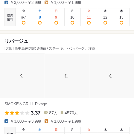
￥3,000～￥3,999
￥1,000～￥1,999
金
土
日
月
火
水
木
空席
7
8
9
10
11
12
13
8
/
情報
リバージュ
[大阪] 西中島南方駅 346m / ステーキ、ハンバーグ、洋食
SMOKE＆GRILL Rivage
3.37
87
4570
人
人
￥3,000～￥3,999
￥1,000～￥1,999
金
土
日
月
火
水
木