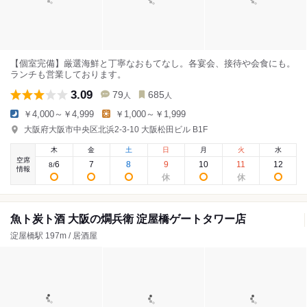
【個室完備】厳選海鮮と丁寧なおもてなし。各宴会、接待や会食にも。
ランチも営業しております。
3.09
79
685
人
人
￥4,000～￥4,999
￥1,000～￥1,999
大阪府大阪市中央区北浜2-3-10 大阪松田ビル B1F
木
金
土
日
月
火
水
空席
6
7
8
9
10
11
12
8
/
情報
魚ト炭ト酒 大阪の燗兵衛 淀屋橋ゲートタワー店
淀屋橋駅 197m / 居酒屋