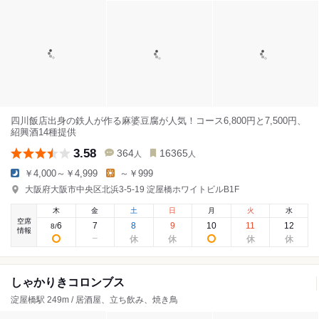
四川飯店出身の鉄人が作る麻婆豆腐が人気！コース6,800円と7,500円、
紹興酒14種提供
3.58
364
16365
人
人
￥4,000～￥4,999
～￥999
大阪府大阪市中央区北浜3-5-19 淀屋橋ホワイトビルB1F
木
金
土
日
月
火
水
空席
6
7
8
9
10
11
12
8
/
情報
しゃかりきコロンブス
淀屋橋駅 249m / 居酒屋、立ち飲み、焼き鳥