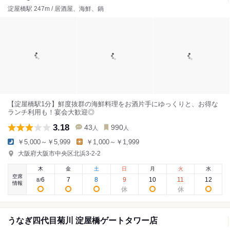
淀屋橋駅 247m / 居酒屋、海鮮、鍋
【淀屋橋駅1分】鮮度抜群の海鮮料理をお酒片手にゆっくりと、お得な
ランチ利用も！宴会大歓迎◎
3.18
43
990
人
人
￥5,000～￥5,999
￥1,000～￥1,999
大阪府大阪市中央区北浜3-2-2
木
金
土
日
月
火
水
空席
6
7
8
9
10
11
12
8
/
情報
うなぎ四代目菊川 淀屋橋ゲートタワー店