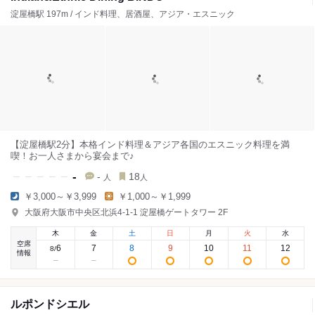
淀屋橋駅 197m / インド料理、居酒屋、アジア・エスニック
【淀屋橋駅2分】本格インド料理＆アジア各国のエスニック料理を満
喫！お一人さまから宴会まで♪
-
-
18
人
人
￥3,000～￥3,999
￥1,000～￥1,999
大阪府大阪市中央区北浜4-1-1 淀屋橋ゲートタワー 2F
木
金
土
日
月
火
水
空席
6
7
8
9
10
11
12
8
/
情報
ルポンドシエル