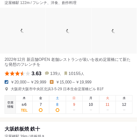
淀屋橋駅 122m / フレンチ、洋食、創作料理
2022年12月 新店舗OPEN 老舗レストランが装いを改め淀屋橋にて新た
な発想のフレンチを
3.63
139
10155
人
人
￥20,000～￥29,999
￥15,000～￥19,999
大阪府大阪市中央区北浜3-5-29 日本生命淀屋橋ビル B1F
木
金
土
日
月
火
水
空席
6
7
8
9
10
11
12
8
/
情報
大坂鉄板焼 鉄十
淀屋橋駅 39m / 鉄板焼き