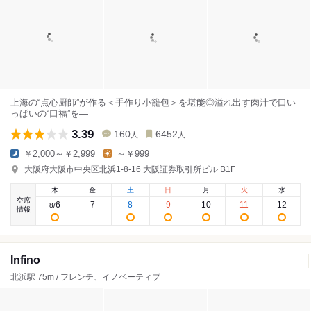
上海の“点心厨師”が作る＜手作り小籠包＞を堪能◎溢れ出す肉汁で口い
っぱいの“口福”を―
3.39
160
6452
人
人
￥2,000～￥2,999
～￥999
大阪府大阪市中央区北浜1-8-16 大阪証券取引所ビル B1F
木
金
土
日
月
火
水
空席
6
7
8
9
10
11
12
8
/
情報
Infino
北浜駅 75m / フレンチ、イノベーティブ