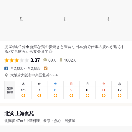
淀屋橋駅1分◆新鮮な鶏の炭焼きと豊富な日本酒で仕事の疲れが癒され
る♪立ち飲みから宴会まで◎
3.37
89
4602
人
人
￥2,000～￥2,999
-
大阪府大阪市中央区北浜3-2-4
木
金
土
日
月
火
水
空席
6
7
8
9
10
11
12
8
/
情報
北浜 上海食苑
北浜駅 47m / 中華料理、飲茶・点心、居酒屋