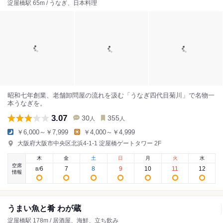
淀屋橋駅 65m / うなぎ、日本料理
昭和七年創業、老舗卸問屋の流れを汲む「うなぎ四代目菊川」で名物一
本うなぎを。
3.07
30
355
人
人
￥6,000～￥7,999
￥4,000～￥4,999
大阪府大阪市中央区北浜4-1-1 淀屋橋ゲートタワー 2F
木
金
土
日
月
火
水
空席
6
7
8
9
10
11
12
8
/
情報
うまい魚と肴 わが蔵
淀屋橋駅 178m / 居酒屋、海鮮、立ち飲み