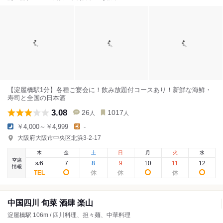
【淀屋橋駅1分】各種ご宴会に！飲み放題付コースあり！新鮮な海鮮・
寿司と全国の日本酒
3.08
26
1017
人
人
￥4,000～￥4,999
-
大阪府大阪市中央区北浜3-2-17
木
金
土
日
月
火
水
空席
6
7
8
9
10
11
12
8
/
情報
中国四川 旬菜 酒肆 楽山
淀屋橋駅 106m / 四川料理、担々麺、中華料理