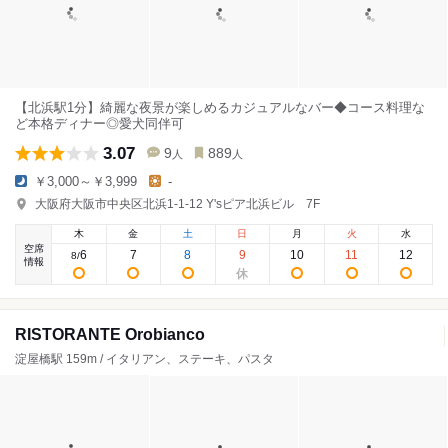
【北浜駅1分】綺麗な夜景が楽しめるカジュアルなバー◆コース料理な
ど本格ディナー◎愛犬同伴可
3.07
9
889
人
人
￥3,000～￥3,999
-
大阪府大阪市中央区北浜1-1-12 Y'sピア北浜ビル 7F
木
金
土
日
月
火
水
空席
6
7
8
9
10
11
12
8
/
情報
RISTORANTE Orobianco
淀屋橋駅 159m / イタリアン、ステーキ、パスタ