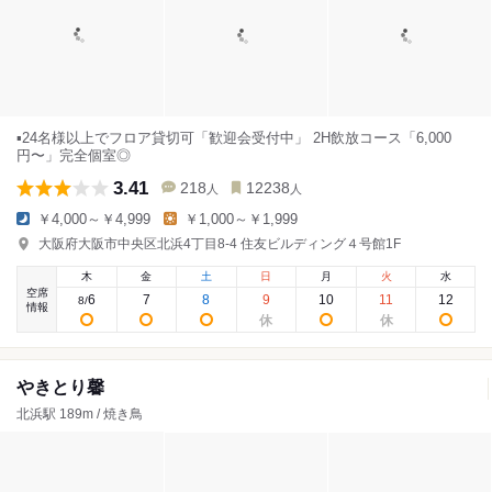
▪️24名様以上でフロア貸切可「歓迎会受付中」 2H飲放コース「6,000
円〜」完全個室◎
3.41
218
12238
人
人
￥4,000～￥4,999
￥1,000～￥1,999
大阪府大阪市中央区北浜4丁目8-4 住友ビルディング４号館1F
木
金
土
日
月
火
水
空席
6
7
8
9
10
11
12
8
/
情報
やきとり馨
北浜駅 189m / 焼き鳥