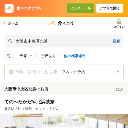
インストール
アプリで開く
ホーム
ログイン
変更
大阪市中央区北浜
予算
空席あり
他の検索条件
日時
時間
人数
でネット予約
大阪市中央区北浜
の
お店
201
件
てのべたかだや北浜茶寮
北浜駅 81m / 麺類、カフェ、うどん