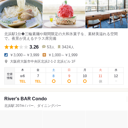
北浜駅1分◆三輪素麺や期間限定の大和氷菓子を、素材美溢れる空間
で。夜景が見えるテラス席完備
3.26
53
3424
人
人
￥3,000～￥3,999
￥1,000～￥1,999
大阪府大阪市中央区北浜2-1-2 北浜ビル 1F
木
金
土
日
月
火
水
空席
6
7
8
9
10
11
12
8
/
情報
River's BAR Condo
北浜駅 207m / バー、ダイニングバー