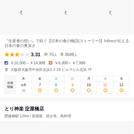
『生産者の想い』で紡ぐ【日本の食の物語(ストーリー)】Infinoが伝える
日本の食の奥深さ
3.31
75
3688
人
人
￥10,000～￥14,999
￥6,000～￥7,999
大阪府大阪市中央区北浜1-1-28 ビルマビル北浜 7F
木
金
土
日
月
火
水
空席
6
7
8
9
10
11
12
8
/
情報
とり神楽 淀屋橋店
肥後橋駅 120m / 居酒屋、焼き鳥、鳥料理