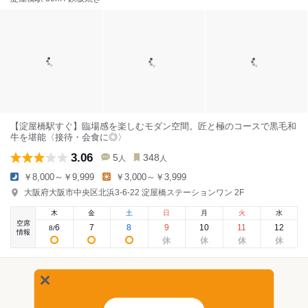
【淀屋橋駅すぐ】臨場感を楽しむモダン空間。匠と極のコースで黒毛和
牛を堪能〈接待・会食に◎〉
3.06
5
348
人
人
￥8,000～￥9,999
￥3,000～￥3,999
大阪府大阪市中央区北浜3-6-22 淀屋橋ステーションワン 2F
木
金
土
日
月
火
水
空席
6
7
8
9
10
11
12
8
/
情報