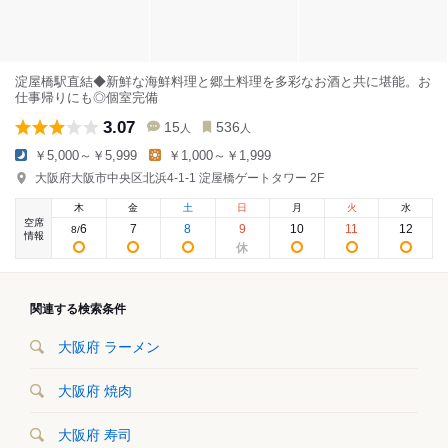
淀屋橋駅直結◆新鮮な海鮮料理と郷土料理を多彩なお酒と共に堪能。お
仕事帰りにも◎個室完備
3.07
15
536
人
人
￥5,000～￥5,999
￥1,000～￥1,999
大阪府大阪市中央区北浜4-1-1 淀屋橋ゲートタワー 2F
木
金
土
日
月
火
水
空席
6
7
8
9
10
11
12
8
/
情報
関連する検索条件
大阪府 ラーメン
大阪府 焼肉
大阪府 寿司