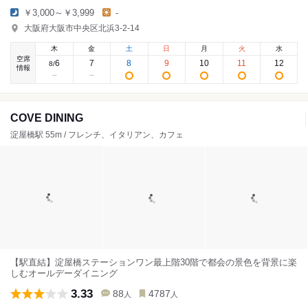
￥3,000～￥3,999
-
大阪府大阪市中央区北浜3-2-14
木
金
土
日
月
火
水
空席
6
7
8
9
10
11
12
8
/
情報
COVE DINING
淀屋橋駅 55m / フレンチ、イタリアン、カフェ
【駅直結】淀屋橋ステーションワン最上階30階で都会の景色を背景に楽
しむオールデーダイニング
3.33
88
4787
人
人