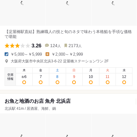
【淀屋橋駅直結】熟練職人の技と旬のネタで味わう本格鮨を手頃な価格
で堪能
3.26
124
2173
人
人
￥5,000～￥5,999
￥2,000～￥2,999
大阪府大阪市中央区北浜3-6-22 淀屋橋ステーションワン 2F
木
金
土
日
月
火
水
空席
6
7
8
9
10
11
12
8
/
情報
お魚と地酒のお店 魚舟 北浜店
北浜駅 41m / 居酒屋、海鮮、鍋