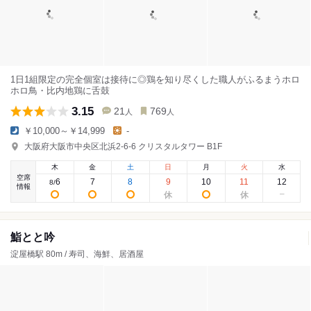
1日1組限定の完全個室は接待に◎鶏を知り尽くした職人がふるまうホロ
ホロ鳥・比内地鶏に舌鼓
3.15
21
769
人
人
￥10,000～￥14,999
-
大阪府大阪市中央区北浜2-6-6 クリスタルタワー B1F
木
金
土
日
月
火
水
空席
6
7
8
9
10
11
12
8
/
情報
鮨とと吟
淀屋橋駅 80m / 寿司、海鮮、居酒屋