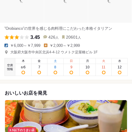
”Orobianco”の世界を感じる肉料理にこだわった本格イタリアン
3.45
426
20601
人
人
￥6,000～￥7,999
￥2,000～￥2,999
大阪府大阪市中央区北浜4-4-12 ウメトク淀屋橋ビル 1F
木
金
土
日
月
火
水
空席
6
7
8
9
10
11
12
8
/
情報
おいしいお店を発見
3.5以下のうまい店