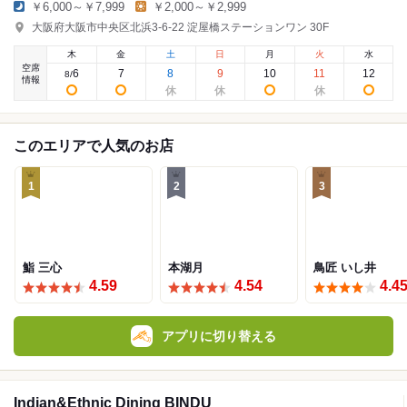
￥6,000～￥7,999
￥2,000～￥2,999
大阪府大阪市中央区北浜3-6-22 淀屋橋ステーションワン 30F
木
金
土
日
月
火
水
空席
6
7
8
9
10
11
12
8
/
情報
このエリアで人気のお店
1
2
3
鮨 三心
本湖月
鳥匠 いし井
4.59
4.54
4.4
アプリに切り替える
Indian&Ethnic Dining BINDU