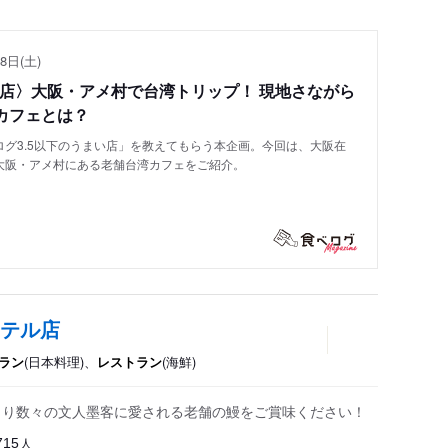
8日(土)
い店〉大阪・アメ村で台湾トリップ！ 現地さながら
カフェとは？
グ3.5以下のうまい店」を教えてもらう本企画。今回は、大阪在
大阪・アメ村にある老舗台湾カフェをご紹介。
ホテル店
ラン
(日本料理)、
レストラン
(海鮮)
期より数々の文人墨客に愛される老舗の鰻をご賞味ください！
人
715