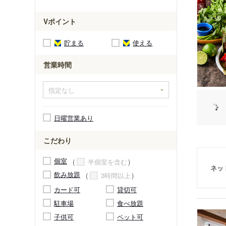
Vポイント
貯まる
使える
営業時間
日曜営業あり
こだわり
個室
半個室を含む
ネッ
飲み放題
3時間以上
カード可
貸切可
駐車場
食べ放題
子供可
ペット可