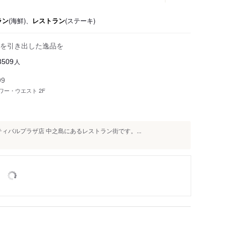
ラン
(海鮮)、
レストラン
(ステーキ)
を引き出した逸品を
人
3509
99
ワー・ウエスト 2F
ィバルプラザ店 中之島にあるレストラン街です。...