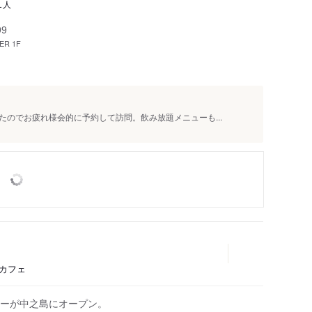
人
1
99
R 1F
のでお疲れ様会的に予約して訪問。飲み放題メニューも...
、カフェ
ーが中之島にオープン。