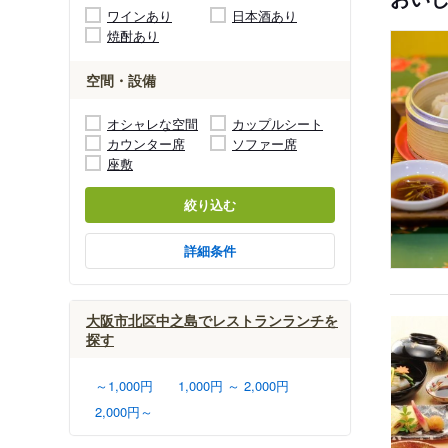
ワインあり
日本酒あり
焼酎あり
空間・設備
オシャレな空間
カップルシート
カウンター席
ソファー席
座敷
絞り込む
詳細条件
大阪市北区中之島でレストランランチを
探す
～1,000円
1,000円 ～ 2,000円
2,000円～