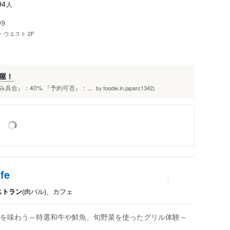
人
94
99
・ウエスト 2F
屋！
混み具合』：40% 『予約可否』：...
foodie.in.japan(1342)
by
fe
ストラン
(肉バル)、カフェ
を味わう～特選和牛や鮮魚、旬野菜を使ったグリル体験～