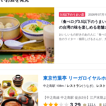
2026年07月1
3.5以下のうまい店
〈食べログ3.5以下のうま
の台湾の味を楽しめる老舗
おいしいもの好きのあの人に「食べロ
住のライター・猫田しげるさんが、
東京竹葉亭 リーガロイヤル
中之島駅 108m /
レストラン
(うなぎ)、
レスト
【中之島線 中之島駅 徒歩2分】江戸末
3.29
人
111
1