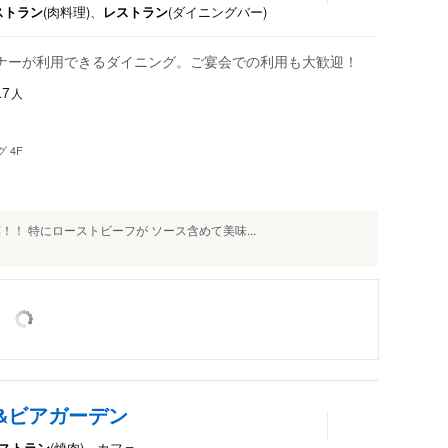
ストラン
(肉料理)、
レストラン
(ダイニングバー)
ナーが利用できるダイニング。ご宴会での利用も大歓迎！
人
17
 4F
！ 特にローストビーフが ソース含めて美味...
&ビアガーデン
ストラン
(焼肉)、カフェ