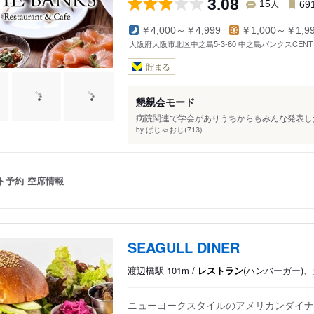
3.08
人
15
69
￥4,000～￥4,999
￥1,000～￥1,9
大阪府大阪市北区中之島5-3-60 中之島バンクスCENTE
貯まる
懇親会モード
病院関連で学会がありうちからもみんな発表した
ぱじゃおじ(713)
by
ト予約
空席情報
SEAGULL DINER
渡辺橋駅 101m /
レストラン
(ハンバーガー)
ニューヨークスタイルのアメリカンダイナ