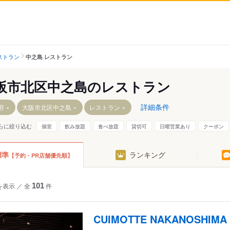
ストラン
中之島 レストラン
阪市北区中之島のレストラン
詳細条件
府
大阪市北区中之島
レストラン
らに絞り込む
個室
飲み放題
食べ放題
貸切可
日曜営業あり
クーポン
標準
ランキング
【予約・PR店舗優先順】
錦町
西天満
を表示
／
全
101
件
野崎町
CUIMOTTE NAKANOSHIMA