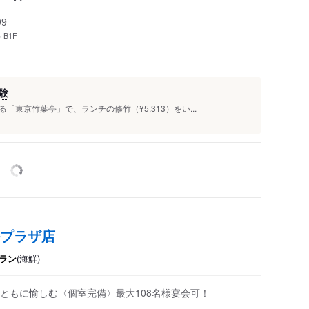
99
B1F
験
東京竹葉亭」で、ランチの修竹（¥5,313）をい...
ルプラザ店
ラン
(海鮮)
ともに愉しむ〈個室完備〉最大108名様宴会可！