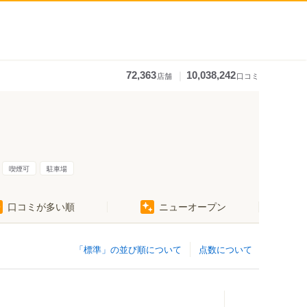
｜
72,363
10,038,242
店舗
口コミ
喫煙可
駐車場
口コミが多い順
ニューオープン
「標準」の並び順について
点数について