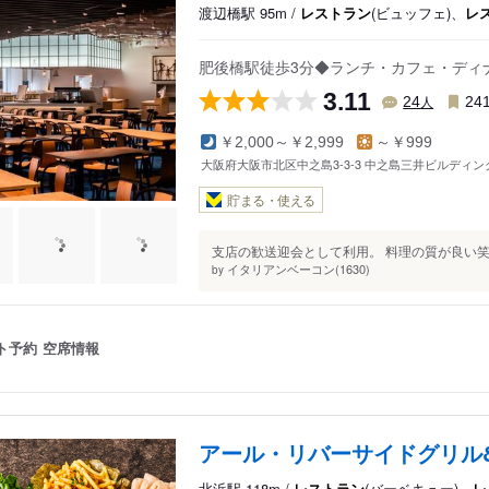
渡辺橋駅 95m /
レストラン
(ビュッフェ)、
レ
肥後橋駅徒歩3分◆ランチ・カフェ・ディ
3.11
人
24
24
￥2,000～￥2,999
～￥999
大阪府大阪市北区中之島3-3-3 中之島三井ビルディング
貯まる・使える
支店の歓送迎会として利用。 料理の質が良い笑！
イタリアンベーコン(1630)
by
ト予約
空席情報
アール・リバーサイドグリル
北浜駅 118m /
レストラン
(バーベキュー)、
レ