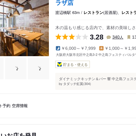
ラザ店
渡辺橋駅 63m /
レストラン
(居酒屋)、
レスト
木の温もり感じる店内で、素材の美味しさ
3.28
人
340
1
￥6,000～￥7,999
￥1,000～￥1,9
大阪府大阪市北区中之島3-2 中之島フェスティバルタ
貯まる・使える
ダイナミックキッチン＆バー 響 中之島フェステ
タダッチ虹翼(304)
by
ト予約
空席情報
しいお店を発見