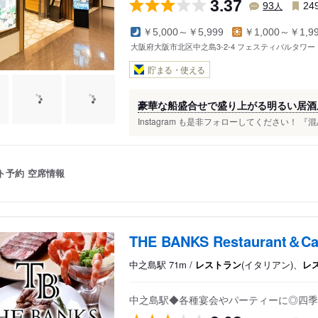
3.37
人
93
24
￥5,000～￥5,999
￥1,000～￥1,9
大阪府大阪市北区中之島3-2-4 フェスティバルタワー
貯まる・使える
豪華な船盛合せで盛り上がる明るい居酒
Instagram も是非フォローしてください！ 『
ト予約
空席情報
THE BANKS Restaurant＆Ca
中之島駅 71m /
レストラン
(イタリアン)、
レ
中之島駅◆各種宴会やパーティーに◎四季