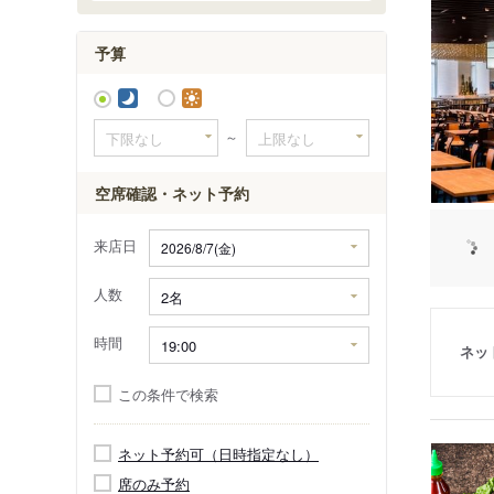
長柄西
長柄東
予算
浪花町
～
空席確認・ネット予約
来店日
人数
時間
ネッ
この条件で検索
ネット予約可（日時指定なし）
席のみ予約