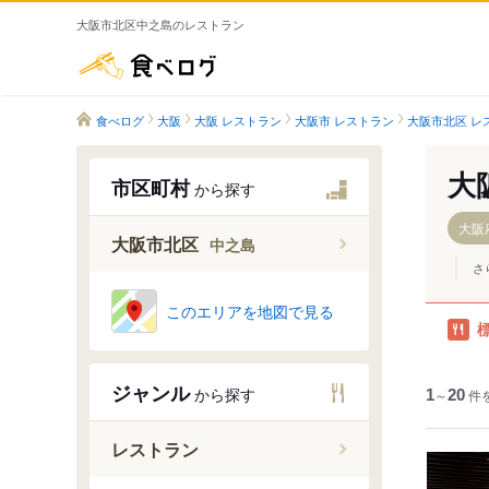
大阪市北区中之島のレストラン
食べログ
食べログ
大阪
大阪 レストラン
大阪市 レストラン
大阪市北区 レ
大
市区町村
から探す
大阪
大阪市北区
中之島
さ
このエリアを地図で見る
中崎
中崎西
ジャンル
から探す
1
～
20
件
中津
中之島
レストラン
長柄中