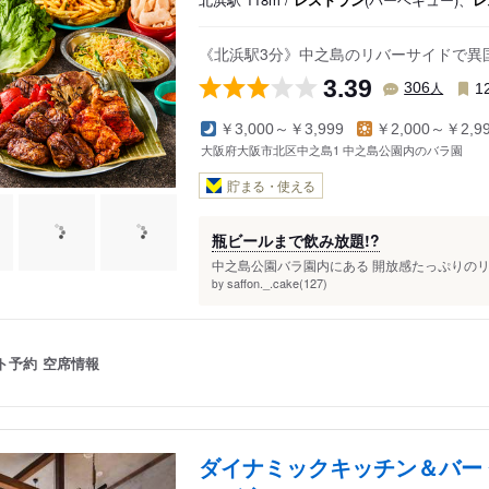
《北浜駅3分》中之島のリバーサイドで異国
3.39
人
306
1
￥3,000～￥3,999
￥2,000～￥2,9
大阪府大阪市北区中之島1 中之島公園内のバラ園
貯まる・使える
瓶ビールまで飲み放題!?
中之島公園バラ園内にある 開放感たっぷりのリバ
saffon._.cake(127)
by
ト予約
空席情報
ダイナミックキッチン＆バー 