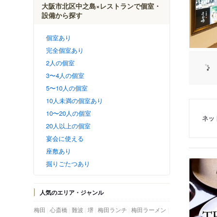
大阪市北区中之島×レストランで個室・
設備から探す
個室あり
完全個室あり
2人の個室
3〜4人の個室
5〜10人の個室
10人未満の個室あり
10〜20人の個室
ネッ
20人以上の個室
宴会に使える
座敷あり
掘りごたつあり
人気のエリア・ジャンル
梅田
心斎橋
難波
堺
梅田ランチ
梅田ラーメン