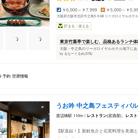
￥6,000～￥7,999
￥5,000～￥5,9
大阪府大阪市北区中之島5-3-68 リーガロイヤルホテル 
貯まる・使える
東京竹葉亭で楽しむ、品格あるランチ体
大阪・中之島のリーガロイヤルホテル地下にある「
るなーぐるめ(378)
by
ト予約
空席情報
うお吟 中之島フェスティバ
渡辺橋駅 110m /
レストラン
(居酒屋)、
レスト
【駅直結！】新鮮魚介と石窯料理を美酒と