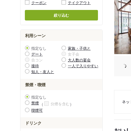
クーポン
テイクアウト
絞り込む
利用シーン
指定なし
家族・子供と
デート
女子会
合コン
大人数の宴会
接待
一人で入りやすい
知人・友人と
禁煙・喫煙
指定なし
ネッ
禁煙
分煙を含む
喫煙可
ドリンク
おい