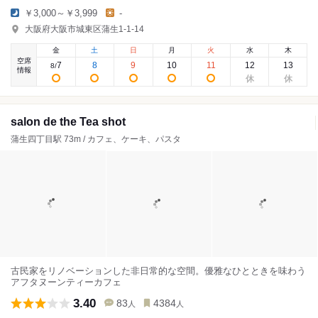
￥3,000～￥3,999
-
大阪府大阪市城東区蒲生1-1-14
金
土
日
月
火
水
木
空席
7
8
9
10
11
12
13
8
/
情報
salon de the Tea shot
蒲生四丁目駅 73m / カフェ、ケーキ、パスタ
古民家をリノベーションした非日常的な空間。優雅なひとときを味わう
アフタヌーンティーカフェ
3.40
83
4384
人
人