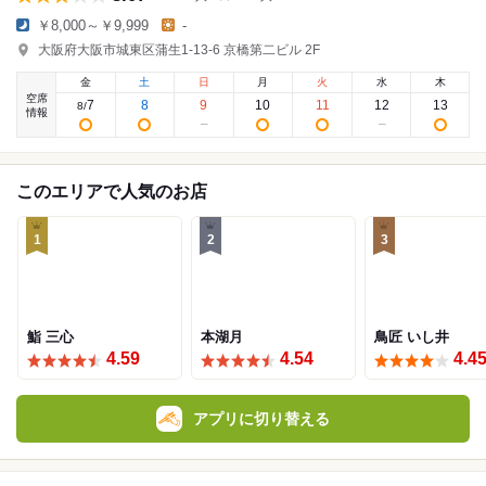
￥8,000～￥9,999
-
大阪府大阪市城東区蒲生1-13-6 京橋第二ビル 2F
金
土
日
月
火
水
木
空席
7
8
9
10
11
12
13
8
/
情報
このエリアで人気のお店
1
2
3
鮨 三心
本湖月
鳥匠 いし井
4.59
4.54
4.4
アプリに切り替える