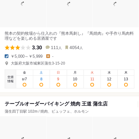
熊本の契約牧場から仕入れの『熊本馬刺し』『馬焼肉』や手作り馬肉料
理などを楽しめる居酒屋です
3.30
111
4054
人
人
￥5,000～￥5,999
-
大阪府大阪市城東区蒲生3-15-20
金
土
日
月
火
水
木
空席
7
8
9
10
11
12
13
8
/
情報
テーブルオーダーバイキング 焼肉 王道 蒲生店
蒲生四丁目駅 102m / 焼肉、ビュッフェ、ホルモン