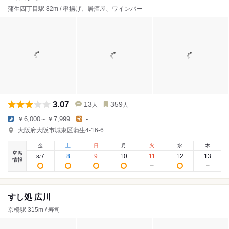
蒲生四丁目駅 82m / 串揚げ、居酒屋、ワインバー
3.07
13
359
人
人
￥6,000～￥7,999
-
大阪府大阪市城東区蒲生4-16-6
金
土
日
月
火
水
木
空席
7
8
9
10
11
12
13
8
/
情報
すし処 広川
京橋駅 315m / 寿司