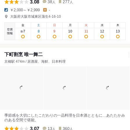
3.08
38
277
人
人
￥2,000～￥2,999
-
大阪府大阪市城東区蒲生4-16-10
金
土
日
月
火
水
木
空席
7
8
9
10
11
12
13
8
/
情報
下町割烹 唯一舞二
京橋駅 474m / 居酒屋、海鮮、日本料理
季節感を大切にしたこだわりの一品料理を日本酒とともに…あたたかみ
のある空間で堪能。
3.07
13
360
人
人