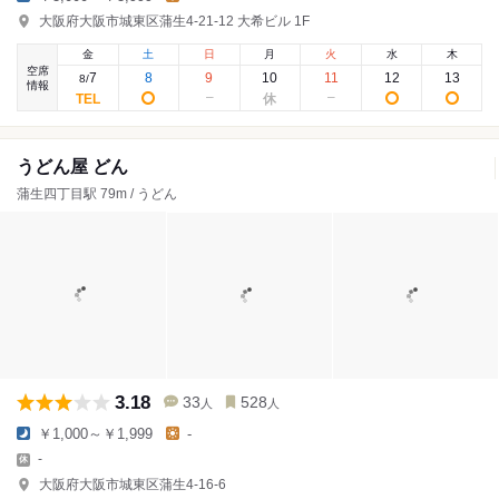
大阪府大阪市城東区蒲生4-21-12 大希ビル 1F
金
土
日
月
火
水
木
空席
7
8
9
10
11
12
13
8
/
情報
うどん屋 どん
蒲生四丁目駅 79m / うどん
3.18
33
528
人
人
￥1,000～￥1,999
-
-
大阪府大阪市城東区蒲生4-16-6