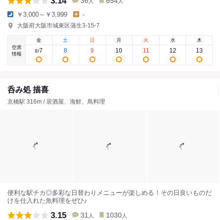
3.14
36
654
人
人
￥3,000～￥3,999
-
大阪府大阪市城東区蒲生3-15-7
金
土
日
月
火
水
木
空席
7
8
9
10
11
12
13
8
/
情報
呑み処 描喜
京橋駅 316m / 居酒屋、海鮮、鳥料理
便利な駅チカ◎多彩な日替わりメニューが楽しめる！その日良いものだ
けを仕入れた魚料理をぜひ♪
3.15
31
1030
人
人