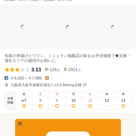
旬菜の串揚げとワイン。ミシュラン掲載店の味をお手頃価格で◆京橋・
蒲生エリアの接待やお祝いに
3.13
126
2021
人
人
￥6,000～￥7,999
-
大阪府大阪市城東区蒲生1-13-6 Belong京橋 1F
金
土
日
月
火
水
木
空席
7
8
9
10
11
12
13
8
/
情報