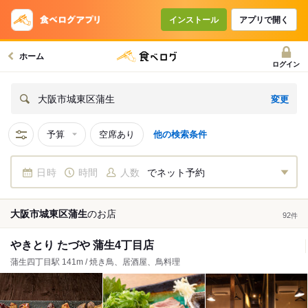
インストール
アプリで開く
ホーム
ログイン
変更
大阪市城東区蒲生
予算
空席あり
他の検索条件
日時
時間
人数
でネット予約
大阪市城東区蒲生
の
お店
92
件
やきとり たづや 蒲生4丁目店
蒲生四丁目駅 141m / 焼き鳥、居酒屋、鳥料理