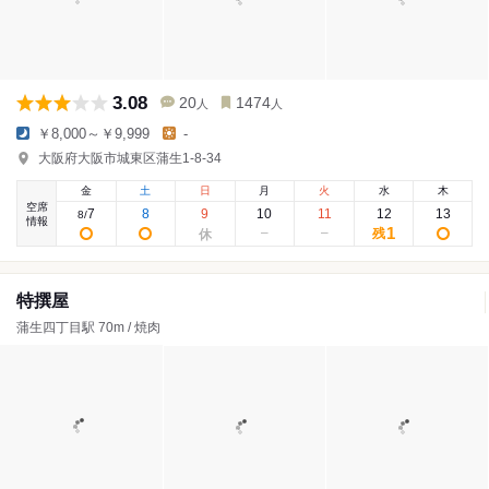
3.08
20
1474
人
人
￥8,000～￥9,999
-
大阪府大阪市城東区蒲生1-8-34
金
土
日
月
火
水
木
空席
7
8
9
10
11
12
13
8
/
情報
1
残
特撰屋
蒲生四丁目駅 70m / 焼肉