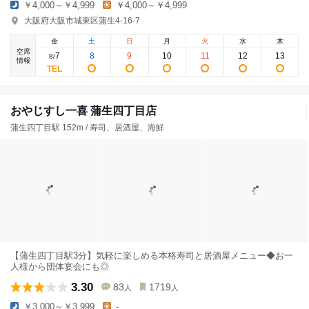
￥4,000～￥4,999
￥4,000～￥4,999
大阪府大阪市城東区蒲生4-16-7
金
土
日
月
火
水
木
空席
7
8
9
10
11
12
13
8
/
情報
おやじすし一喜 蒲生四丁目店
蒲生四丁目駅 152m / 寿司、居酒屋、海鮮
【蒲生四丁目駅3分】気軽に楽しめる本格寿司と居酒屋メニュー◆お一
人様から団体宴会にも◎
3.30
83
1719
人
人
￥3,000～￥3,999
-