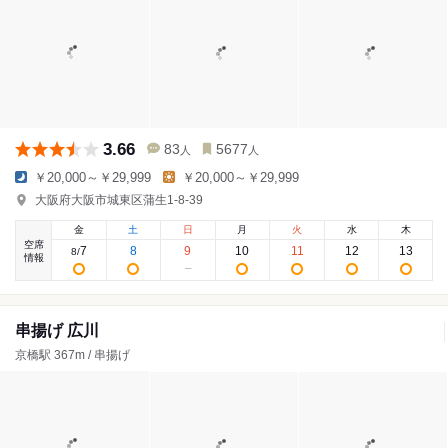
3.66
83
5677
人
人
￥20,000～￥29,999
￥20,000～￥29,999
大阪府大阪市城東区蒲生1-8-39
金
土
日
月
火
水
木
空席
7
8
9
10
11
12
13
8
/
情報
串揚げ 広川
京橋駅 367m / 串揚げ