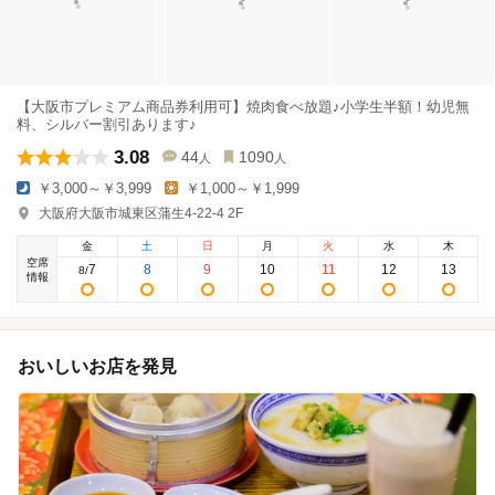
【大阪市プレミアム商品券利用可】焼肉食べ放題♪小学生半額！幼児無
料、シルバー割引あります♪
3.08
44
1090
人
人
￥3,000～￥3,999
￥1,000～￥1,999
大阪府大阪市城東区蒲生4-22-4 2F
金
土
日
月
火
水
木
空席
7
8
9
10
11
12
13
8
/
情報
おいしいお店を発見