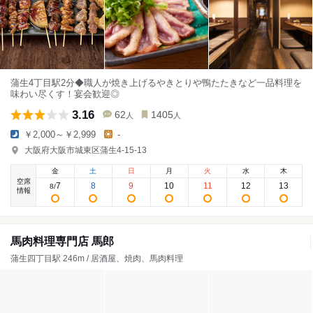
蒲生4丁目駅2分◆職人が焼き上げるやきとりや鴨たたきなど一品料理を
味わい尽くす！宴会歓迎◎
3.16
62
1405
人
人
￥2,000～￥2,999
-
大阪府大阪市城東区蒲生4-15-13
金
土
日
月
火
水
木
空席
7
8
9
10
11
12
13
8
/
情報
馬肉料理専門店 馬郎
蒲生四丁目駅 246m / 居酒屋、焼肉、馬肉料理