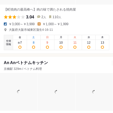
【町焼肉の最高峰へ】肉の味で満たされる焼肉屋
3.04
2
110
人
人
￥3,000～￥3,999
￥1,000～￥1,999
大阪府大阪市城東区蒲生4-16-11
金
土
日
月
火
水
木
空席
7
8
9
10
11
12
13
8
/
情報
An Anベトナムキッチン
京橋駅 329m / ベトナム料理