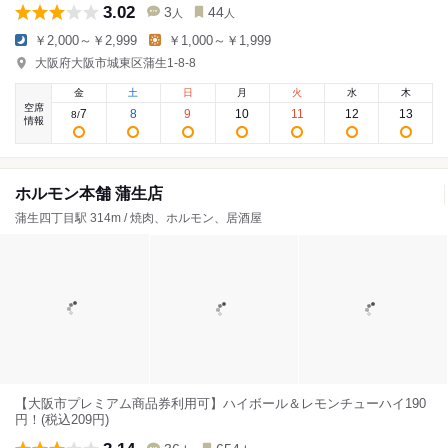
3.02
3
44
人
人
￥2,000～￥2,999
￥1,000～￥1,999
大阪府大阪市城東区蒲生1-8-8
金
土
日
月
火
水
木
空席
7
8
9
10
11
12
13
8
/
情報
ホルモン本舗 蒲生店
蒲生四丁目駅 314m / 焼肉、ホルモン、居酒屋
【大阪市プレミアム商品券利用可】ハイボール＆レモンチューハイ190
円！(税込209円)