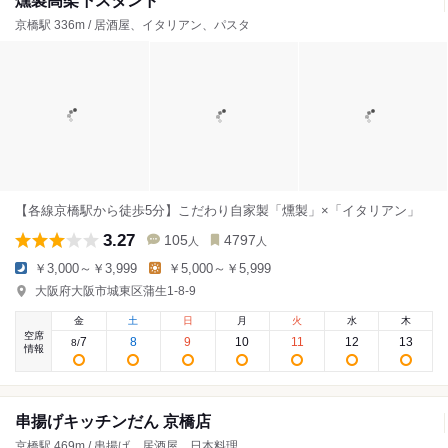
燻製高架下スタンド
京橋駅 336m / 居酒屋、イタリアン、パスタ
【各線京橋駅から徒歩5分】こだわり自家製「燻製」×「イタリアン」
3.27
105
4797
人
人
￥3,000～￥3,999
￥5,000～￥5,999
大阪府大阪市城東区蒲生1-8-9
金
土
日
月
火
水
木
空席
7
8
9
10
11
12
13
8
/
情報
串揚げキッチンだん 京橋店
京橋駅 469m / 串揚げ、居酒屋、日本料理