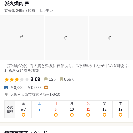
炭火焼肉 艸
京橋駅 349m / 焼肉、ホルモン
【京橋駅7分】肉の質と鮮度に自信あり。“純但馬うすなが牛”の旨味あふ
れる炭火焼肉を堪能
3.08
12
865
人
人
￥8,000～￥9,999
-
大阪府大阪市城東区蒲生1-8-10
金
土
日
月
火
水
木
空席
7
8
9
10
11
12
13
8
/
情報