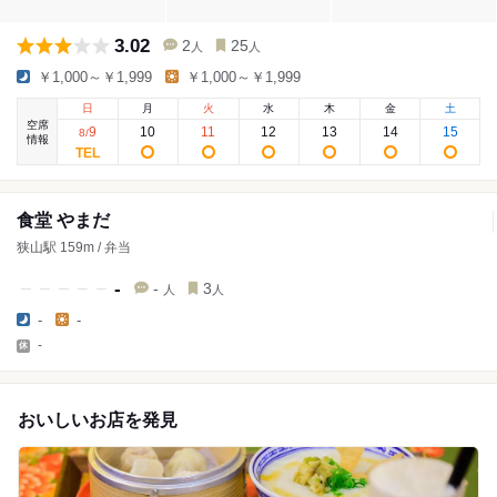
3.02
2
25
人
人
￥1,000～￥1,999
￥1,000～￥1,999
日
月
火
水
木
金
土
空席
9
10
11
12
13
14
15
8
/
情報
食堂 やまだ
狭山駅 159m / 弁当
-
-
3
人
人
-
-
-
おいしいお店を発見