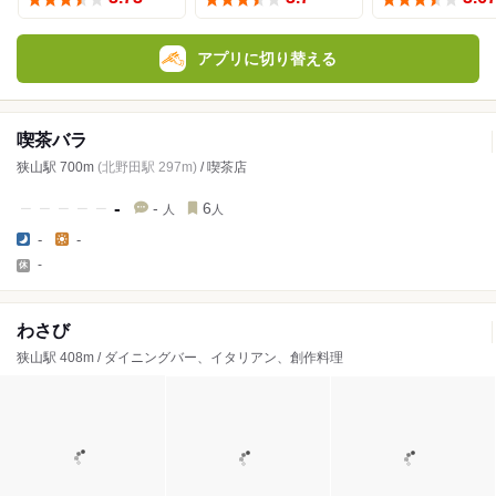
アプリに切り替える
喫茶バラ
狭山駅 700m
(北野田駅 297m)
/ 喫茶店
-
-
6
人
人
-
-
-
わさび
狭山駅 408m / ダイニングバー、イタリアン、創作料理