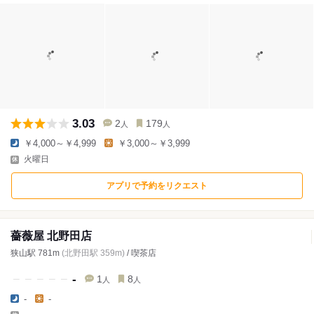
3.03
2
179
人
人
￥4,000～￥4,999
￥3,000～￥3,999
火曜日
アプリで予約をリクエスト
薔薇屋 北野田店
狭山駅 781m
(北野田駅 359m)
/ 喫茶店
-
1
8
人
人
-
-