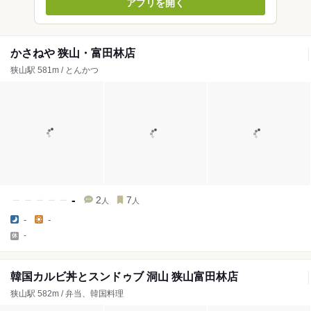
アプリを開く
かさねや 狭山・富田林店
狭山駅 581m / とんかつ
-
2
7
人
人
-
-
-
韓国カルビ丼とスンドゥブ 洞山 狭山富田林店
狭山駅 582m / 弁当、韓国料理