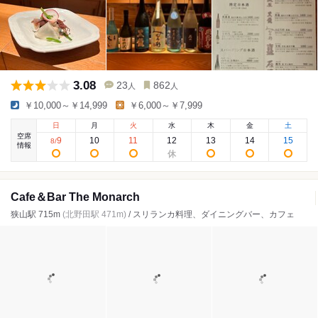
3.08
23
862
人
人
￥10,000～￥14,999
￥6,000～￥7,999
日
月
火
水
木
金
土
空席
9
10
11
12
13
14
15
8
/
情報
Cafe＆Bar The Monarch
狭山駅 715m
(北野田駅 471m)
/ スリランカ料理、ダイニングバー、カフェ