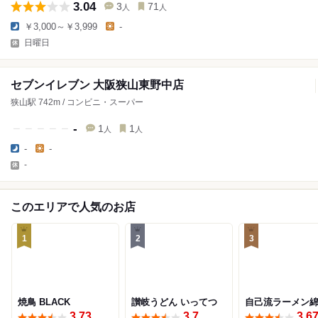
3.04
3
71
人
人
￥3,000～￥3,999
-
日曜日
セブンイレブン 大阪狭山東野中店
狭山駅 742m / コンビニ・スーパー
-
1
1
人
人
-
-
-
このエリアで人気のお店
1
2
3
焼鳥 BLACK
讃岐うどん いってつ
自己流ラーメン
3.73
3.7
3.6