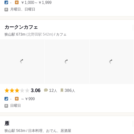
-
￥1,000～￥1,999
月曜日、日曜日
カークンカフェ
狭山駅 673m
(北野田駅 542m)
/ カフェ
3.06
12
386
人
人
-
～￥999
日曜日
雁
狭山駅 563m / 日本料理、おでん、居酒屋