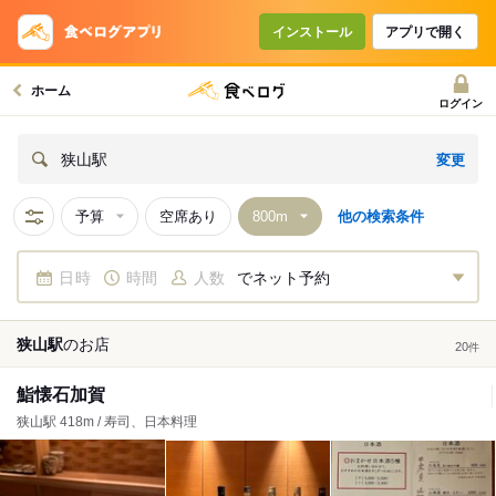
インストール
アプリで開く
ホーム
ログイン
変更
狭山駅
予算
空席あり
他の検索条件
日時
時間
人数
でネット予約
狭山駅
の
お店
20
件
鮨懐石加賀
狭山駅 418m / 寿司、日本料理