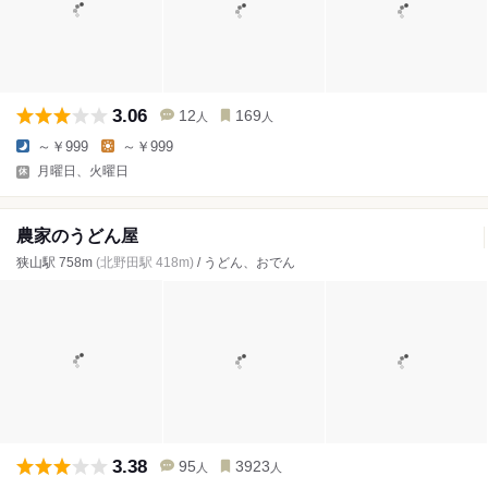
3.06
12
169
人
人
～￥999
～￥999
月曜日、火曜日
農家のうどん屋
狭山駅 758m
(北野田駅 418m)
/ うどん、おでん
3.38
95
3923
人
人