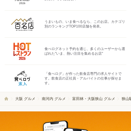
うまいもの、いま食べるなら、このお店。カテゴリ
別のランキングTOP100店舗を発表。
食べログネット予約を通じ、多くのユーザーから選
ばれた"いま、熱い注目を集めるお店"
「食べログ」が作った飲食店専門の求人サイトで
す。飲食店の正社員・アルバイトの仕事が探せま
す。
大阪 グルメ
南河内 グルメ
富田林・大阪狭山 グルメ
狭山