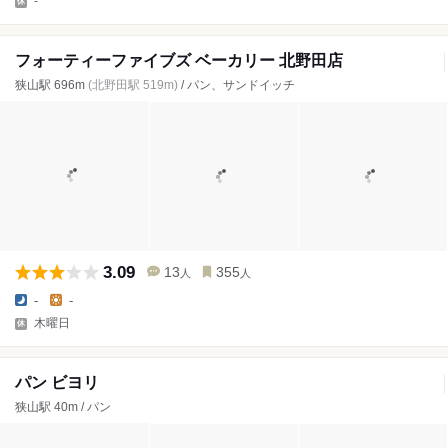
-
フォーティーファイブズ ベーカリー 北野田店
狭山駅 696m
(北野田駅 519m)
/ パン、サンドイッチ
3.09
13
355
人
人
-
-
木曜日
パン ビヨリ
狭山駅 40m / パン