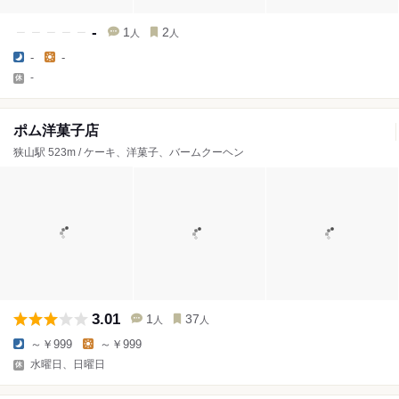
-
1
2
人
人
-
-
-
ポム洋菓子店
狭山駅 523m / ケーキ、洋菓子、バームクーヘン
3.01
1
37
人
人
～￥999
～￥999
水曜日、日曜日