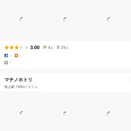
3.00
4
29
人
人
-
-
-
マチノホトリ
狭山駅 788m / カフェ