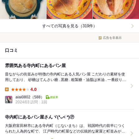
すべての写真を見る（319件）
広告を非表示
口コミ
雰囲気ある寺内町にあるパン屋
昔ながらの街並みが特徴の寺内町にある人気パン屋 こだわりの素材を使
用しており、 砂糖はてんさい糖 . 黒糖 . 粗製糖・油脂は米油 . 一番絞りな
たね油 . よつ葉バター .米...
4.0
Lunch:
aiai0802
（588）
2024/03 訪問
1回
寺内町にあるパン屋さんヾ(❛ᴗ˂ *)Ⓟ
大阪府富田林市にある寺内町（じないまち）は、 戦国時代の前半につく
られた人為的な町で、 江戸時代の町屋などの伝統的な家屋と町並みが今
も残っているエリアです。 歴史的貴重な建物...