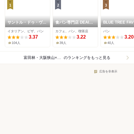
1
2
3
サントル・ドゥ・ヴィ
食パン専門店 DEAI
BLUE TREE FA
ラージュ
THE BAKERY&CAFE
イタリアン、ピザ、パン
カフェ、パン、喫茶店
パン
3.37
3.22
3.20
104人
39人
40人
富田林・大阪狭山×パン
のランキングをもっと見る
広告を非表示