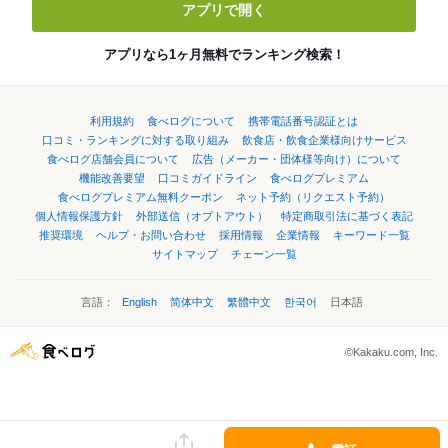
アプリで開く
アプリなら1ヶ月無料でランキング検索！
利用規約
食べログについて
携帯電話番号認証とは
口コミ・ランキングに対する取り組み
飲食店・飲食企業様向けサービス
食べログ店舗会員について
広告（メーカー・団体様等向け）について
機能改善要望
口コミガイドライン
食べログプレミアム
食べログプレミアム無料クーポン
ネット予約（リクエスト予約）
個人情報保護方針
外部送信（オプトアウト）
特定商取引法に基づく表記
推奨環境
ヘルプ・お問い合わせ
採用情報
企業情報
キーワード一覧
サイトマップ
チェーン一覧
言語：
English
简体中文
繁體中文
한국어
日本語
©Kakaku.com, Inc.