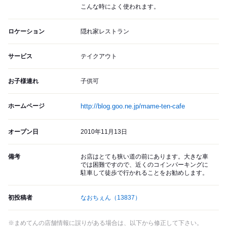
こんな時によく使われます。
ロケーション
隠れ家レストラン
サービス
テイクアウト
お子様連れ
子供可
ホームページ
http://blog.goo.ne.jp/mame-ten-cafe
オープン日
2010年11月13日
備考
お店はとても狭い道の前にあります。大きな車
では困難ですので、近くのコインパーキングに
駐車して徒歩で行かれることをお勧めします。
初投稿者
なおちぇん
（13837）
※まめてんの店舗情報に誤りがある場合は、以下から修正して下さい。