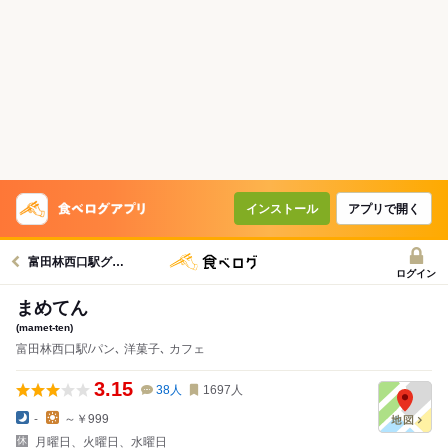
インストール
アプリで開く
富田林西口駅グルメへ
ログイン
まめてん
(mamet-ten)
富田林西口駅/パン､ 洋菓子､ カフェ
3.15
38
人
1697
人
-
～￥999
月曜日、火曜日、水曜日