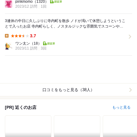
pinkmomo
（1320）
2023/12 訪問
1回
3連休の中日に久しぶりに寺内町を散歩 ノドが渇いて休憩しようというこ
とで入ったお店 寺内町らしく、ノスタルジックな雰囲気でスコーンやド
ーナツをいただけます 私はほうじ茶と...
3.7
Lunch:
ワン太ン
（18）
2023/11 訪問
3回
口コミをもっと見る（38人）
[PR] 近くのお店
もっと見る