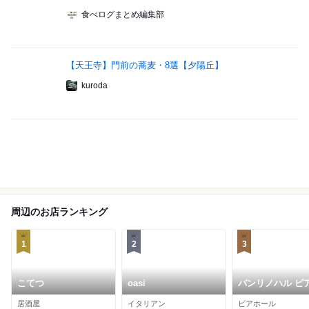
食べログまとめ編集部
【天王寺】門前の蕎麦・8選【夕陽丘】
kuroda
周辺のお店ランキング
1
2
3
こてつ
oasi
バンリノハル ビ
ール
居酒屋
イタリアン
ビアホール