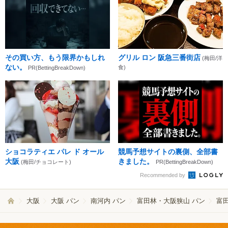
その買い方、もう限界かもしれ
グリル ロン 阪急三番街店
(梅田/洋
ない。
食)
PR(BettingBreakDown)
ショコラティエ パレ ド オール
競馬予想サイトの裏側、全部書
大阪
きました。
(梅田/チョコレート)
PR(BettingBreakDown)
Recommended by
大阪
大阪 パン
南河内 パン
富田林・大阪狭山 パン
富