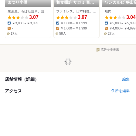
まつり小僧
和食麺処 サガミ 富田
ワンカルビ 狭山
林店
居酒屋、ろばた焼き、焼き鳥
ファミレス、日本料理、そば
焼肉
3.07
3.07
3.04
￥3,000～￥3,999
￥1,000～￥1,999
￥5,000～￥5,999
Dinner:
Dinner:
Dinner:
-
￥1,000～￥1,999
￥4,000～￥4,999
Lunch:
Lunch:
Lunch:
17人
58人
27人
広告を非表示
店舗情報（詳細）
編集
アクセス
住所を編集