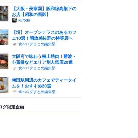
【大阪・美章園】阪和線高架下の
お店【昭和の面影】
kuroda
【堺】オープンテラスのあるカフ
ェ10選！開放感抜群の特等席へ
食べログまとめ編集部
大阪府で味わう極上焼肉！難波・
心斎橋などエリア別人気店20選
食べログまとめ編集部
梅田駅周辺のカフェでティータイ
ムを！おすすめ20選
食べログまとめ編集部
ログ限定企画