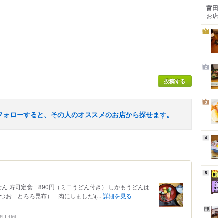
富田
お店
1
2
投稿する
3
フォローすると、その人のオススメのお店から探せます。
4
5
せん 寿司定食 890円（ミニうどん付き） しかもうどんは
お とろろ昆布） 肉にしました\(...
詳細を見る
問
1回