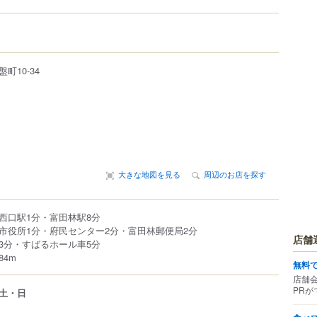
盤町
10-34
大きな地図を見る
周辺のお店を探す
西口駅1分・富田林駅8分
市役所1分・府民センター2分・富田林郵便局2分
店舗
3分・すばるホール車5分
4m
無料
店舗
PRが
土・日