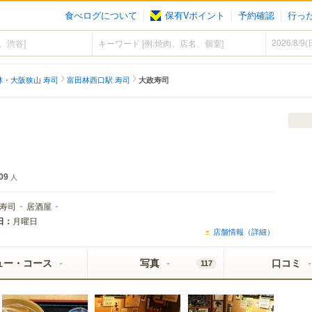
食べログについて
保有Vポイント
予約確認
行っ
林・大阪狭山 寿司
富田林西口駅 寿司
大政寿司
09
人
寿司
居酒屋
日：
月曜日
店舗情報（詳細）
ュー・コース
写真
口コミ
117