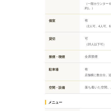
（一階カウンター
約)。）
有
個室
（2人可、4人可、6
可
貸切
（20人以下可）
全席禁煙
禁煙・喫煙
有
駐車場
店舗横に数台分。
落ち着いた空間、
空間・設備
メニュー