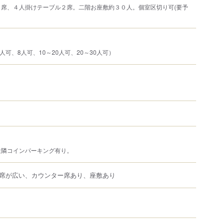
６席、４人掛けテーブル２席。二階お座敷約３０人。個室区切り可(要予
人可、8人可、10～20人可、20～30人可）
近隣コインパーキング有り。
席が広い、カウンター席あり、座敷あり