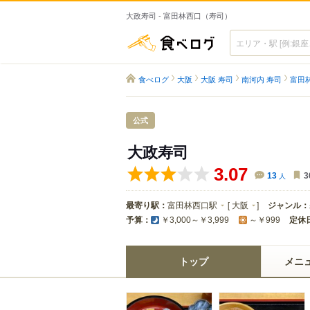
大政寿司 - 富田林西口（寿司）
食べログ
食べログ
大阪
大阪 寿司
南河内 寿司
富田
公式
大政寿司
3.07
13
人
3
最寄り駅：
富田林西口駅
[
大阪
]
ジャンル：
予算：
定休
￥3,000～￥3,999
～￥999
トップ
メニ