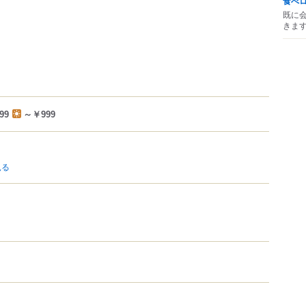
食べ
既に
きま
99
～￥999
見る