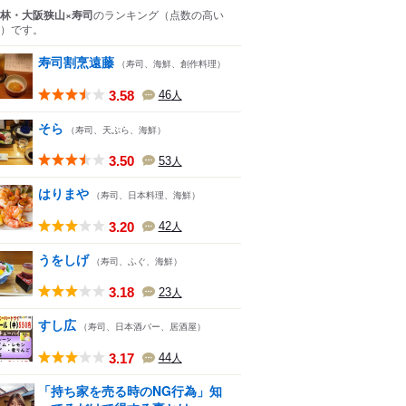
林・大阪狭山×寿司
のランキング
（点数の高い
）
です。
寿司割烹遠藤
（寿司、海鮮、創作料理）
3.58
46
人
そら
（寿司、天ぷら、海鮮）
3.50
53
人
はりまや
（寿司、日本料理、海鮮）
3.20
42
人
うをしげ
（寿司、ふぐ、海鮮）
3.18
23
人
すし広
（寿司、日本酒バー、居酒屋）
3.17
44
人
「持ち家を売る時のNG行為」知