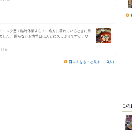
イミング悪く臨時休業すら！）途方に暮れているときに目
ました。 回らないお寿司はほんとに久しぶりですが、や
1回
口コミ
をもっと見る （
13
人）
この