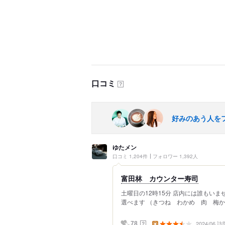
口コミ
？
好みのあう人を
ゆたメン
口コミ 1,204件
フォロワー 1,392人
富田林 カウンター寿司
土曜日の12時15分 店内には誰もいま
選べます （きつね わかめ 肉 梅かつ
2024/06 訪
？
78