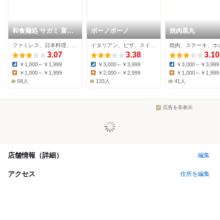
和食麺処 サガミ 富田
ボーノボーノ
焼肉黒丸
林店
ファミレス、日本料理、そば
イタリアン、ピザ、スイーツ
焼肉、ステーキ、ホ
3.07
3.38
3.10
￥1,000～￥1,999
￥3,000～￥3,999
￥3,000～￥3,999
Dinner:
Dinner:
Dinner:
￥1,000～￥1,999
￥2,000～￥2,999
￥1,000～￥1,999
Lunch:
Lunch:
Lunch:
58人
133人
41人
広告を非表示
店舗情報（詳細）
編集
アクセス
住所を編集