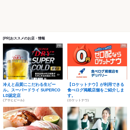
[PR]おススメのお店・情報
PR
PR
冷えと品質にこだわる生ビー
【ロケットナウ】が利用できる
ル。スーパードライ SUPERCO
食べログ掲載店舗をご紹介しま
LD認定店
す。
(アサヒビール)
(ロケットナウ)