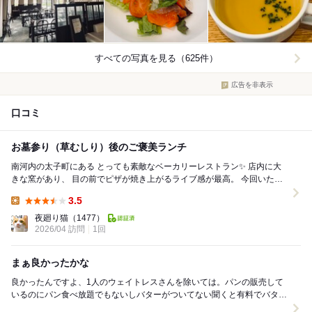
すべての写真を見る（625件）
広告を非表示
口コミ
お墓参り（草むしり）後のご褒美ランチ
南河内の太子町にある とっても素敵なベーカリーレストラン✨ 店内に大
きな窯があり、 目の前でピザが焼き上がるライブ感が最高。 今回いただ
いたメニュー ⚫︎FAR ...
3.5
Lunch:
夜廻り猫
（1477）
2026/04 訪問
1回
まぁ良かったかな
良かったんですよ、1人のウェイトレスさんを除いては。パンの販売して
いるのにパン食べ放題でもないしバターがついてない聞くと有料でバター
かオリーブオイルなんて残念でなりませんでしたが、...