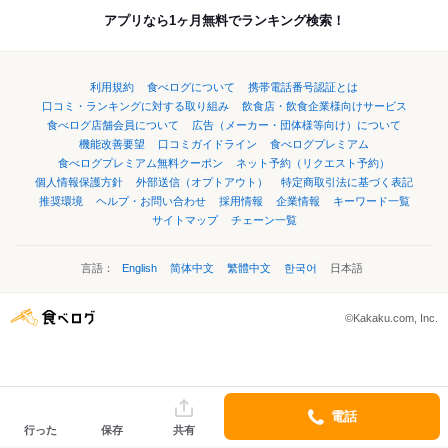
アプリなら1ヶ月無料でランキング検索！
利用規約
食べログについて
携帯電話番号認証とは
口コミ・ランキングに対する取り組み
飲食店・飲食企業様向けサービス
食べログ店舗会員について
広告（メーカー・団体様等向け）について
機能改善要望
口コミガイドライン
食べログプレミアム
食べログプレミアム無料クーポン
ネット予約（リクエスト予約）
個人情報保護方針
外部送信（オプトアウト）
特定商取引法に基づく表記
推奨環境
ヘルプ・お問い合わせ
採用情報
企業情報
キーワード一覧
サイトマップ
チェーン一覧
言語：
English
简体中文
繁體中文
한국어
日本語
©Kakaku.com, Inc.
電話
行った
保存
共有