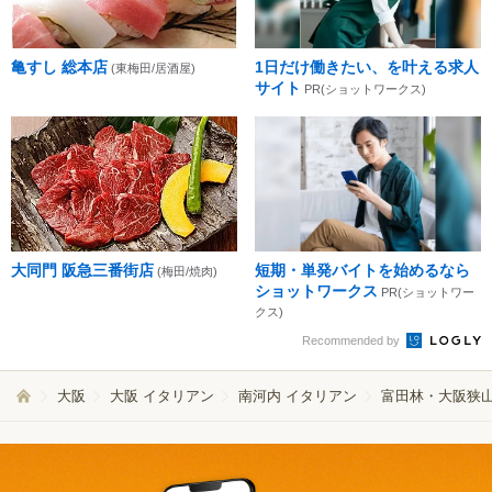
亀すし 総本店
1日だけ働きたい、を叶える求人
(東梅田/居酒屋)
サイト
PR(ショットワークス)
大同門 阪急三番街店
短期・単発バイトを始めるなら
(梅田/焼肉)
ショットワークス
PR(ショットワー
クス)
Recommended by
大阪
大阪 イタリアン
南河内 イタリアン
富田林・大阪狭山