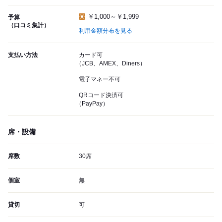
￥1,000～￥1,999
予算
（口コミ集計）
利用金額分布を見る
支払い方法
カード可
（JCB、AMEX、Diners）
電子マネー不可
QRコード決済可
（PayPay）
席・設備
席数
30席
個室
無
貸切
可