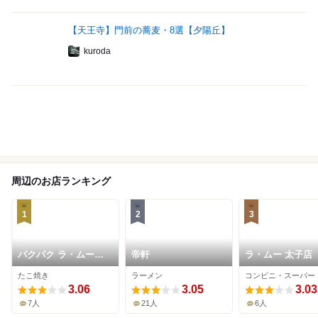
【天王寺】門前の蕎麦・8選【夕陽丘】
kuroda
周辺のお店ランキング
1
2
3
パクパク ラ・ムー太
帝軒
ラ・ムー 太子店
子店
たこ焼き
ラーメン
コンビニ・スーパー
3.06
3.05
3.03
7人
21人
6人