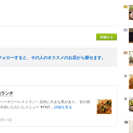
1
2
投稿する
3
フォローすると、その人のオススメのお店から探せます。
4
美ランチ
5
ベーカリーレストラン✨ 店内に大きな窯があり、 目の前
いただいたメニュー ⚫︎FAR ...
詳細を見る
 訪問
1回