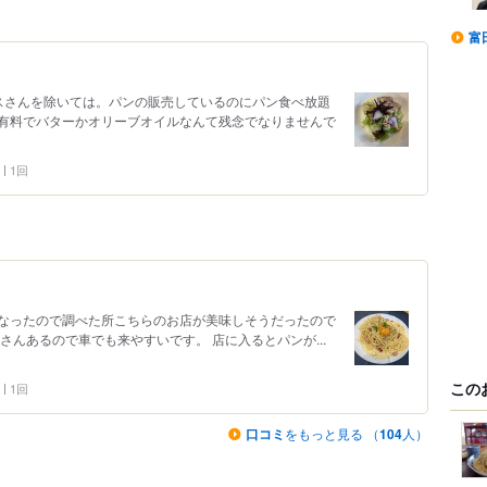
富
スさんを除いては。パンの販売しているのにパン食べ放題
有料でバターかオリーブオイルなんて残念でなりませんで
1回
なったので調べた所こちらのお店が美味しそうだったので
さんあるので車でも来やすいです。 店に入るとパンが...
この
1回
口コミ
をもっと見る （
104
人）