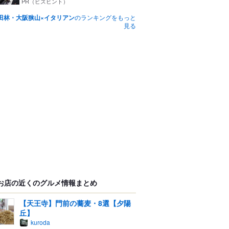
つ...
PR（ビズヒント）
田林・大阪狭山×イタリアン
のランキングをもっと
見る
お店の近くのグルメ情報まとめ
【天王寺】門前の蕎麦・8選【夕陽
丘】
kuroda