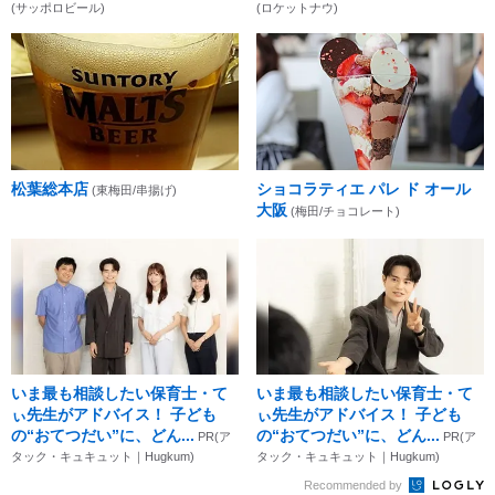
(サッポロビール)
(ロケットナウ)
松葉総本店
ショコラティエ パレ ド オール
(東梅田/串揚げ)
大阪
(梅田/チョコレート)
いま最も相談したい保育士・て
いま最も相談したい保育士・て
ぃ先生がアドバイス！ 子ども
ぃ先生がアドバイス！ 子ども
の“おてつだい”に、どん...
の“おてつだい”に、どん...
PR(ア
PR(ア
タック・キュキュット｜Hugkum)
タック・キュキュット｜Hugkum)
Recommended by