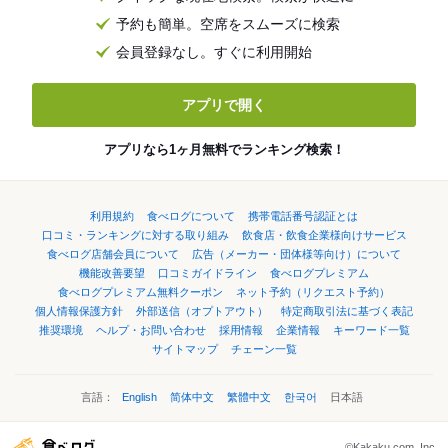
予約も簡単。空席をスムーズに検索
会員登録なし。すぐに利用開始
アプリで開く
アプリなら1ヶ月無料でランキング検索！
利用規約
食べログについて
携帯電話番号認証とは
口コミ・ランキングに対する取り組み
飲食店・飲食企業様向けサービス
食べログ店舗会員について
広告（メーカー・団体様等向け）について
機能改善要望
口コミガイドライン
食べログプレミアム
食べログプレミアム無料クーポン
ネット予約（リクエスト予約）
個人情報保護方針
外部送信（オプトアウト）
特定商取引法に基づく表記
推奨環境
ヘルプ・お問い合わせ
採用情報
企業情報
キーワード一覧
サイトマップ
チェーン一覧
言語：
English
简体中文
繁體中文
한국어
日本語
©Kakaku.com, Inc.