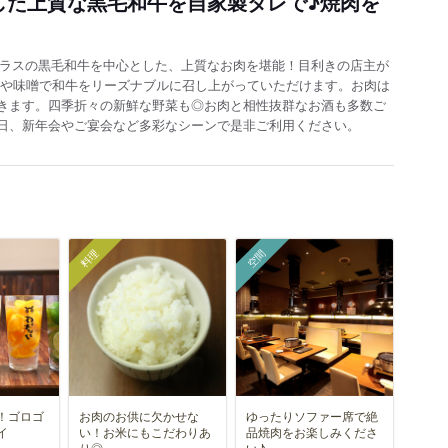
した上質な黒毛和牛を自家製タレで♪焼肉を
クラスの黒毛和牛を中心とした、上質なお肉を堪能！目利きの店主が
レや味噌で和牛をリーズナブルに召し上がっていただけます。お肉は
きます。四季折々の新鮮な野菜も◎お肉と相性抜群なお酒も多数ご
日、新年会やご宴会など多彩なシーンで是非ご利用ください。
料理
空間
！ゴロゴ
お肉のお供に欠かせな
ゆったりソファー席で絶
イ
い！お米にもこだわりあ
品焼肉をお楽しみくださ
り◎
い♪