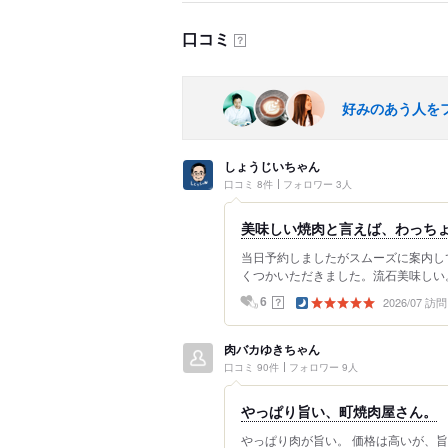
口コミ
？
好みのあう人を
しょうじいちゃん
口コミ 8件
フォロワー 3人
美味しい焼肉と言えば、わっち
当日予約しましたがスムーズに案内し
くつかいただきました。流石美味しい。
2026/07 訪問
？
6
肉バカゆきちゃん
口コミ 90件
フォロワー 9人
やっぱり旨い、町焼肉屋さん。
やっぱり肉が旨い。 価格は高いが、