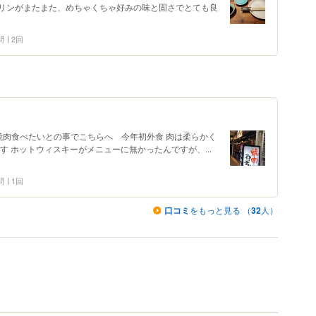
リンがまたまた、めちゃくちゃ好みの味と固さでとても良
問
2回
焼肉食べたいとの事でこちらへ 今年初外食 肉は柔らかく
 ホットウィスキーがメニューに無かったんですが、...
問
1回
口コミ
をもっと見る （
32
人）