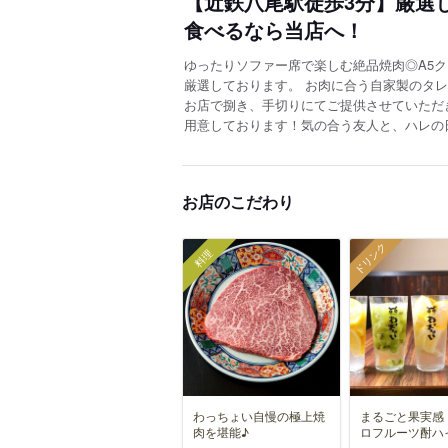
【近鉄八尾駅徒歩3分】厳選
食べるなら当店へ！
ゆったりソファー席で楽しむ絶品焼肉◎A5
厳選しております。 お肉に合う自家製のタ
お店で捌き、手切りにてご提供させていただ
用意しております！気の合う友人と、ハレの
お店のこだわり
ドリンク
料理
わっちょい自慢の極上焼
まるごと果実感
肉を堪能♪
ロフルーツ酎ハ