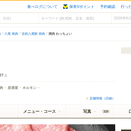
食べログについて
保有Vポイント
予約確認
行っ
肉
八尾 焼肉
近鉄八尾駅 焼肉
焼肉 わっちょい
27
人
肉
居酒屋
ホルモン
店舗情報（詳細）
メニュー・コース
写真
320