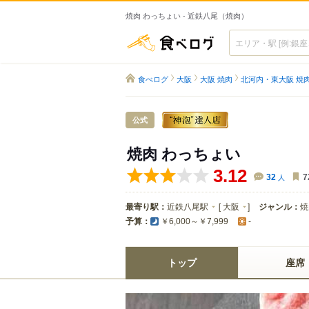
焼肉 わっちょい - 近鉄八尾（焼肉）
食べログ
食べログ
大阪
大阪 焼肉
北河内・東大阪 焼
公式
焼肉 わっちょい
3.12
32
人
7
最寄り駅：
近鉄八尾駅
[
大阪
]
ジャンル：
焼
予算：
￥6,000～￥7,999
-
トップ
座席