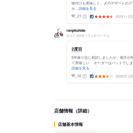
味付けも美味しく、〆のデザートのプ
か...
詳細を見る
2025/11 訪
？
27
ranpituhide
口コミ 203件
フォロワー 71人
2度目
5年振り位に初訪しましたが、相方が
て美味しい オーダーはパットでします
詳細を見る
2025/01 訪
？
16
店舗情報（詳細）
店舗基本情報