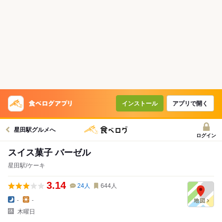
インストール
アプリで開く
星田駅グルメへ
ログイン
スイス菓子 バーゼル
星田駅/ケーキ
3.14
24
人
644
人
-
-
木曜日