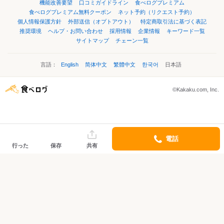
機能改善要望
口コミガイドライン
食べログプレミアム
食べログプレミアム無料クーポン
ネット予約（リクエスト予約）
個人情報保護方針
外部送信（オプトアウト）
特定商取引法に基づく表記
推奨環境
ヘルプ・お問い合わせ
採用情報
企業情報
キーワード一覧
サイトマップ
チェーン一覧
言語：
English
简体中文
繁體中文
한국어
日本語
©Kakaku.com, Inc.
電話
行った
保存
共有