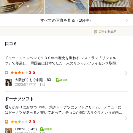
すべての写真を見る（104件）
広告を非表示
口コミ
ドイツ・ミュンヘンで１３０年の歴史を重ねる レストラン「リシャル
ツ」で修業し、 帰国後は日本でただ一人のリシャルツライセンス取得者
の オーナーシェフがつくる絶品ハンバーグが食...
3.5
Lunch:
大阪ぱくもぐ劇場
（83）
2023/07 訪問
1回
ドーナツソフト
通りかがりにおやつTime。 焼きドーナツにソフトクリーム。 メニューに
はドーナツが選べると書いてあって、チョコか限定のサクラという案内だ
ったけれど、チョコもなかったらしく渋々...
3.0
Lunch:
Lirico♪
（145）