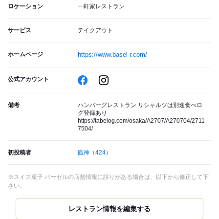
ロケーション
一軒家レストラン
サービス
テイクアウト
ホームページ
https://www.basel-r.com/
公式アカウント
備考
ハンバーグレストラン リシャルツは別途食べロ
グ登録あり
https://tabelog.com/osaka/A2707/A270704/2711
7504/
初投稿者
餓神
（424）
※スイス菓子 バーゼルの店舗情報に誤りがある場合は、以下から修正して下
さい。