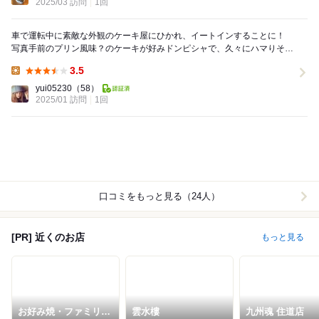
2025/03 訪問
1回
車で運転中に素敵な外観のケーキ屋にひかれ、イートインすることに！
写真手前のプリン風味？のケーキが好みドンピシャで、久々にハマりそう
な予感がしています、、、！ ミックスジュース...
3.5
Lunch:
yui05230
（58）
2025/01 訪問
1回
口コミをもっと見る（24人）
[PR] 近くのお店
もっと見る
お好み焼・ファミリー
雲水樓
九州魂 住道店