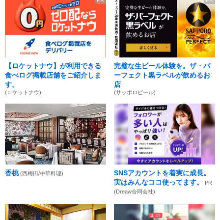
PR
PR
【ロケットナウ】が利用できる
完璧な生ビール体験を。ザ・パ
食べログ掲載店舗をご紹介しま
ーフェクト黒ラベルが飲めるお
す。
店
(ロケットナウ)
(サッポロビール)
香桃
SNSアカウントを着実に成長。
(西梅田/中華料理)
実はみんなココ使ってます。
PR
(Dreaw合同会社)