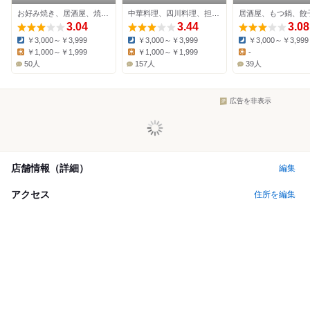
居酒屋 偶 住道北口店
お好み焼き、居酒屋、焼きそば
中華料理、四川料理、担々麺
居酒屋、もつ鍋、餃
3.04
3.44
3.08
￥3,000～￥3,999
￥3,000～￥3,999
￥3,000～￥3,999
Dinner:
Dinner:
Dinner:
￥1,000～￥1,999
￥1,000～￥1,999
-
Lunch:
Lunch:
Lunch:
50人
157人
39人
広告を非表示
店舗情報（詳細）
編集
アクセス
住所を編集