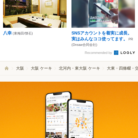
八幸
SNSアカウントを着実に成長。
(東梅田/懐石)
実はみんなココ使ってます。
PR
(Dreaw合同会社)
Recommended by
大阪
大阪 ケーキ
北河内・東大阪 ケーキ
大東・四條畷・交