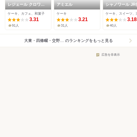
レジェール クロワ赤
アミエル
シャノワール JR
井店
店
ケーキ、カフェ、和菓子
ケーキ
ケーキ、スイーツ、
3.31
3.21
3.18
91人
31人
40人
大東・四條畷・交野×ケーキ
のランキングをもっと見る
広告を非表示