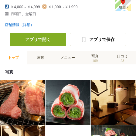
￥4,000～￥4,999
￥1,000～￥1,999
月曜日、金曜日
店舗情報（詳細）
アプリで開く
アプリで保存
写真
口コミ
トップ
座席
メニュー
169
23
写真