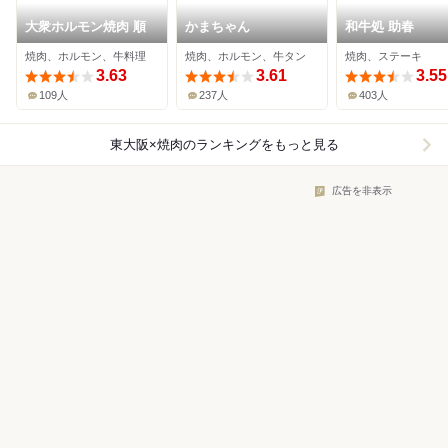
大衆ホルモン焼肉 順
かまちゃん
和牛処 助春
焼肉、ホルモン、牛料理
焼肉、ホルモン、牛タン
焼肉、ステーキ
3.63
3.61
3.55
109人
237人
403人
東大阪×焼肉
のランキングをもっと見る
広告を非表示