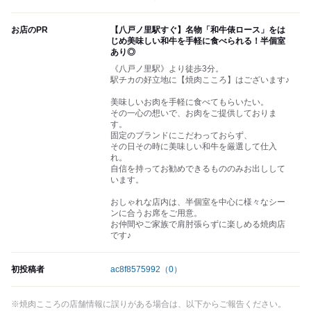
お店のPR
【八戸ノ里駅すぐ】名物「和牛俵ロース」をは
じめ美味しい和牛を手軽に食べられる！半個室
あり◎
《八戸ノ里駅》より徒歩3分。
駅チカの好立地に【焼肉こころ】はございます♪
美味しいお肉を手軽に食べてもらいたい。
その一心の想いで、お肉をご提供しておりま
す。
固定のブランドにこだわっておらず、
その日その時に美味しい和牛を厳選して仕入
れ。
自信を持ってお勧めできるもののみお出しして
います。
おしゃれな店内は、半個室を中心に様々なシー
ンに合うお席をご用意。
お仲間やご家族で肩肘張らずに楽しめる焼肉店
です♪
初投稿者
ac8f8575992
（0）
※焼肉こころの店舗情報に誤りがある場合は、以下からご報告ください。