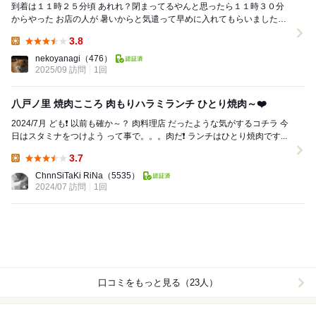
到着は１１時２５分頃 あれれ？閉まってるやんと思ったら１１時３０分
からやった お店の人が 暑いからと気遣って早めに入れてもらいました＾
＾ 焼肉定食 大(税込２０００...
3.8
Lunch:
nekoyanagi
（476）
2025/09 訪問
1回
八戸ノ里 焼肉こころ 肉もりハラミランチ ひとり焼肉～❤️
2024/7月 ども❗ 以前も確か～？ 肉料理店 だったような気がするコチラ 今
日はスタミナをつけよう って事で。。。肉だ❗ ランチはひとり焼肉です...
3.7
Lunch:
ChnnSiTaKi RiNa
（5535）
2024/07 訪問
1回
口コミをもっと見る（23人）