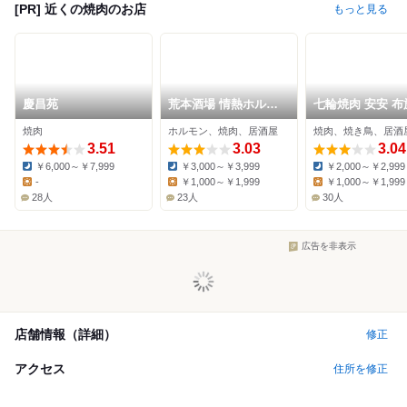
[PR] 近くの焼肉のお店
もっと見る
慶昌苑
荒本酒場 情熱ホルモ
七輪焼肉 安安 布
ン
焼肉
ホルモン、焼肉、居酒屋
焼肉、焼き鳥、居酒
3.51
3.03
3.04
￥6,000～￥7,999
￥3,000～￥3,999
￥2,000～￥2,999
Dinner:
Dinner:
Dinner:
-
￥1,000～￥1,999
￥1,000～￥1,999
Lunch:
Lunch:
Lunch:
28人
23人
30人
広告を非表示
店舗情報（詳細）
修正
アクセス
住所を修正