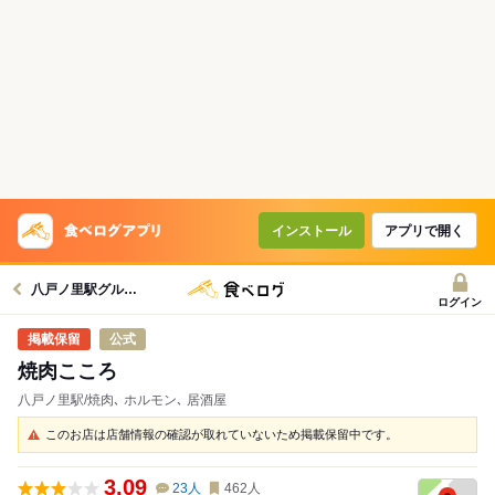
インストール
アプリで開く
八戸ノ里駅グルメへ
ログイン
公式
焼肉こころ
八戸ノ里駅/焼肉､ ホルモン､ 居酒屋
このお店は店舗情報の確認が取れていないため掲載保留中です。
3.09
23
人
462
人