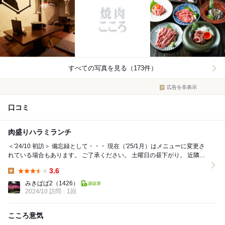
すべての写真を見る（173件）
広告を非表示
口コミ
肉盛りハラミランチ
＜'24/10 初訪＞ 備忘録として・・・ 現在（'25/1月）はメニューに変更さ
れている場合もあります。 ご了承ください。 土曜日の昼下がり。 近隣の
違うお店にお伺...
3.6
Lunch:
みきぱぱ2
（1426）
2024/10 訪問
1回
こころ意気