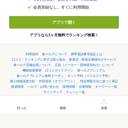
会員登録なし。すぐに利用開始
アプリで開く
アプリなら1ヶ月無料でランキング検索！
利用規約
食べログについて
携帯電話番号認証とは
口コミ・ランキングに対する取り組み
飲食店・飲食企業様向けサービス
食べログ店舗会員について
広告（メーカー・団体様等向け）について
機能改善要望
口コミガイドライン
食べログプレミアム
食べログプレミアム無料クーポン
ネット予約（リクエスト予約）
個人情報保護方針
外部送信（オプトアウト）
特定商取引法に基づく表記
推奨環境
ヘルプ・お問い合わせ
採用情報
企業情報
キーワード一覧
サイトマップ
チェーン一覧
言語：
English
简体中文
繁體中文
한국어
日本語
行った
保存
共有
©Kakaku.com, Inc.