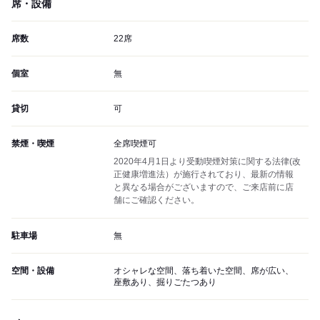
席・設備
席数
22席
個室
無
貸切
可
禁煙・喫煙
全席喫煙可
2020年4月1日より受動喫煙対策に関する法律(改
正健康増進法）が施行されており、最新の情報
と異なる場合がございますので、ご来店前に店
舗にご確認ください。
駐車場
無
空間・設備
オシャレな空間、落ち着いた空間、席が広い、
座敷あり、掘りごたつあり