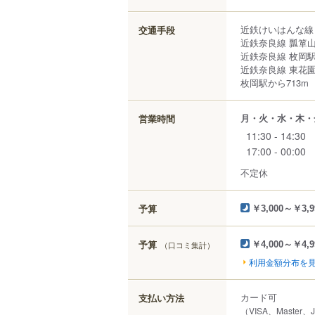
近鉄けいはんな線 
交通手段
近鉄奈良線 瓢箪山
近鉄奈良線 枚岡駅
近鉄奈良線 東花園
枚岡駅から713m
月・火・水・木・
営業時間
11:30 - 14:30
17:00 - 00:00
不定休
予算
￥3,000～￥3,9
予算
（口コミ集計）
￥4,000～￥4,9
利用金額分布を
カード可
支払い方法
（VISA、Master、