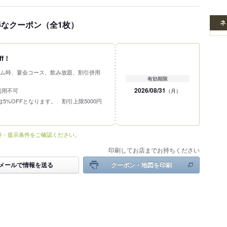
ネ
得なクーポン（全1枚）
f！
ム時、宴会コース、飲み放題、割引併用
有効期限
2026/08/31
利用不可
（月）
5%OFFとなります。 割引上限5000円
件・提示条件をご確認ください。
印刷してお店までお持ちください
メールで情報を送る
クーポン・地図を印刷