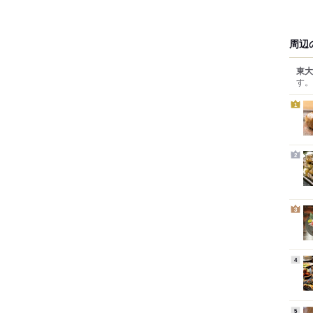
周辺
東大
す。
1
2
3
4
5