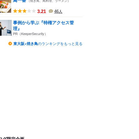
（焼き鳥、鳥料理、ラーメン）
3.21
46
人
事例から学ぶ『特権アクセス管
理』
PR（KeeperSecurity）
東大阪×焼き鳥
のランキングをもっと見る
ログ限定企画