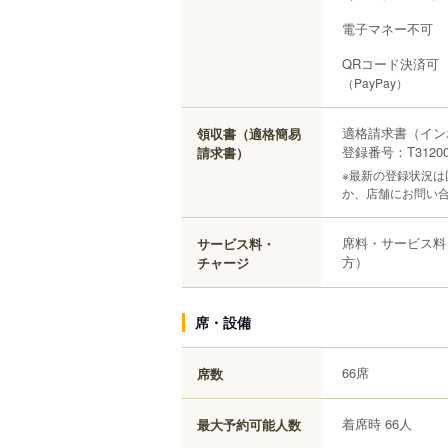
電子マネー不可
QRコード決済可
（PayPay）
適格請求書（イン
領収書（適格簡易
登録番号：T312000
請求書）
※最新の登録状況
か、店舗にお問い
席料・サービス料
サービス料・
方）
チャージ
席・設備
66席
席数
着席時 66人
最大予約可能人数