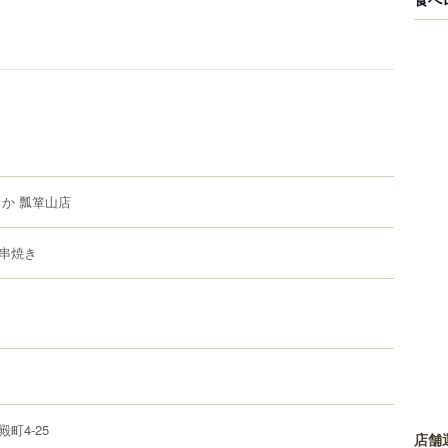
さか 瓢箪山店
串焼き
殿町
4-25
店舗