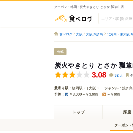
クーポン・地図 : 炭火やきとり とさか 瓢箪山店
食べログ
食べログ
大阪
大阪 焼き鳥
北河内・東大阪 
公式
炭火やきとり とさか 瓢
3.08
32
人
4
最寄り駅：
枚岡駅
[
大阪
]
ジャンル：
焼き鳥
予算：
￥3,000～￥3,999
～￥999
トップ
座席
クーポン・