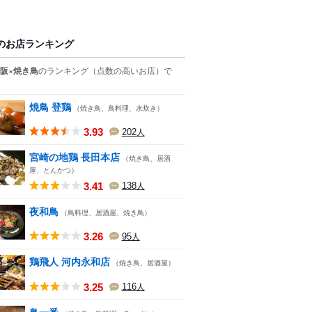
のお店ランキング
阪×焼き鳥
のランキング
（点数の高いお店）
で
焼鳥 登鶏
（焼き鳥、鳥料理、水炊き）
3.93
202
人
宮崎の地鶏 長田本店
（焼き鳥、居酒
屋、とんかつ）
3.41
138
人
夜和鳥
（鳥料理、居酒屋、焼き鳥）
3.26
95
人
鶏飛人 河内永和店
（焼き鳥、居酒屋）
3.25
116
人
鳥一番