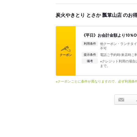
炭火やきとり とさか 瓢箪山店 のお
《平日》お会計金額より10％Of
他クーポン・ランチタイ
利用条件
不可
電話ご予約時/来店時ご
提示条件
クーポン
※クレジット利用の場合は
備考
まで。
※クーポンごとに条件が異なりますので、必ず利用条