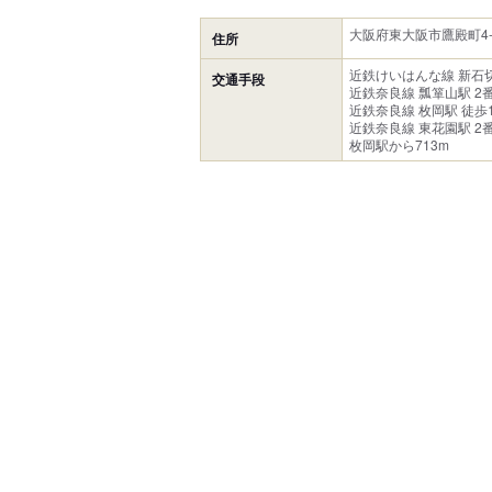
大阪府東大阪市鷹殿町4-
住所
近鉄けいはんな線 新石切
交通手段
近鉄奈良線 瓢箪山駅 2番
近鉄奈良線 枚岡駅 徒歩
近鉄奈良線 東花園駅 2
枚岡駅から713m