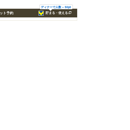
ディナーで人数 × 50pt
ット予約
貯まる・使える