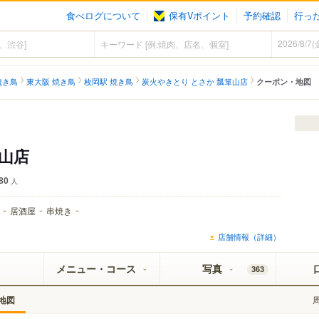
食べログについて
保有Vポイント
予約確認
行っ
焼き鳥
東大阪 焼き鳥
枚岡駅 焼き鳥
炭火やきとり とさか 瓢箪山店
クーポン・地図
箪山店
80
人
居酒屋
串焼き
店舗情報（詳細）
メニュー・コース
写真
363
地図