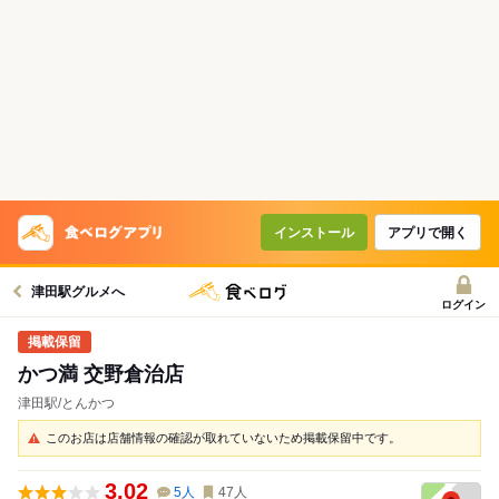
インストール
アプリで開く
津田駅グルメへ
ログイン
かつ満 交野倉治店
津田駅/とんかつ
このお店は店舗情報の確認が取れていないため掲載保留中です。
3.02
5
人
47
人