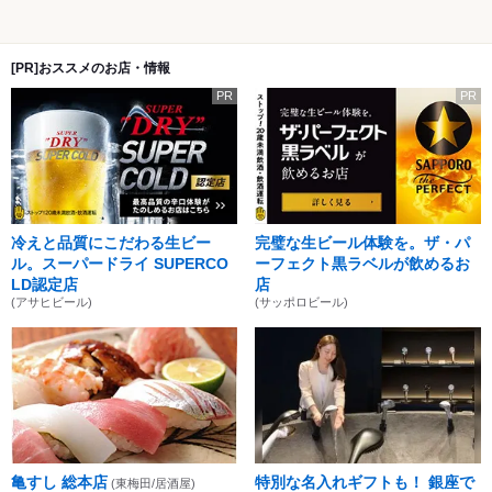
[PR]おススメのお店・情報
PR
PR
冷えと品質にこだわる生ビー
完璧な生ビール体験を。ザ・パ
ル。スーパードライ SUPERCO
ーフェクト黒ラベルが飲めるお
LD認定店
店
(アサヒビール)
(サッポロビール)
亀すし 総本店
特別な名入れギフトも！ 銀座で
(東梅田/居酒屋)