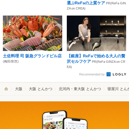
選ぶReFaの上質ケア
PR(ReFa GIN
ZA on CREA)
土佐料理 司 阪急グランドビル店
【銀座】ReFaで始める大人の贅
沢セルフケア
(梅田/割烹)
PR(ReFa GINZA on CR
EA)
Recommended by
大阪
大阪 とんかつ
北河内・東大阪 とんかつ
寝屋川 とん