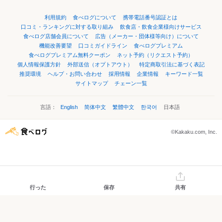
利用規約
食べログについて
携帯電話番号認証とは
口コミ・ランキングに対する取り組み
飲食店・飲食企業様向けサービス
食べログ店舗会員について
広告（メーカー・団体様等向け）について
機能改善要望
口コミガイドライン
食べログプレミアム
食べログプレミアム無料クーポン
ネット予約（リクエスト予約）
個人情報保護方針
外部送信（オプトアウト）
特定商取引法に基づく表記
推奨環境
ヘルプ・お問い合わせ
採用情報
企業情報
キーワード一覧
サイトマップ
チェーン一覧
言語：
English
简体中文
繁體中文
한국어
日本語
©Kakaku.com, Inc.
行った
保存
共有