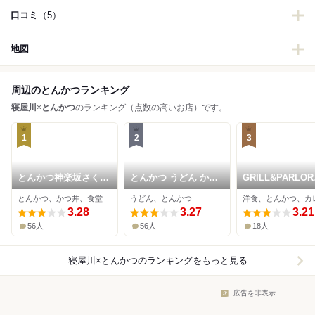
口コミ
（5）
地図
周辺のとんかつランキング
寝屋川
×
とんかつ
のランキング（点数の高いお店）です。
1
2
3
とんかつ神楽坂さくら
とんかつ うどん かつ
GRILL&PARLOR
枚方店
辰
PARADISSO
とんかつ、かつ丼、食堂
うどん、とんかつ
洋食、とんかつ、カ
3.28
3.27
3.21
56人
56人
18人
寝屋川×とんかつ
のランキングをもっと見る
広告を非表示