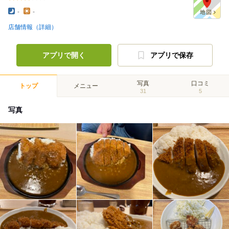
-
-
店舗情報（詳細）
アプリで開く
アプリで保存
写真
口コミ
トップ
メニュー
31
5
写真