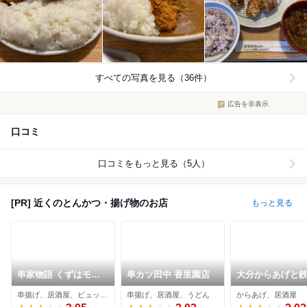
すべての写真を見る（36件）
広告を非表示
口コミ
口コミをもっと見る（5人）
[PR] 近くのとんかつ・揚げ物のお店
もっと見る
串家物語 くずはモー
串カツ田中 香里園店
大分からあげと
ル店
香里園応援団 勝
串揚げ、居酒屋、ビュッフェ
串揚げ、居酒屋、うどん
からあげ、居酒屋